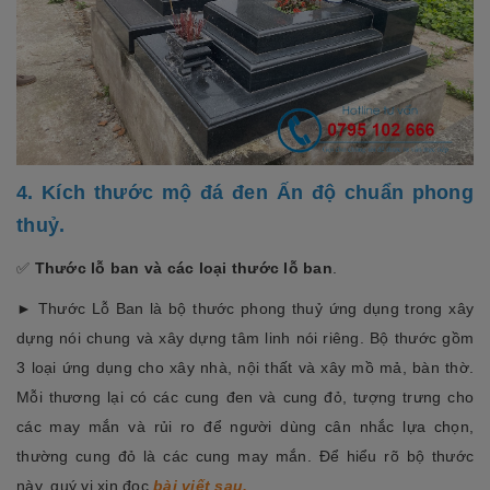
4. Kích thước mộ đá đen Ấn độ chuẩn phong
thuỷ.
✅
Thước lỗ ban và các loại thước lỗ ban
.
► Thước Lỗ Ban là bộ thước phong thuỷ ứng dụng trong xây
dựng nói chung và xây dựng tâm linh nói riêng. Bộ thước gồm
3 loại ứng dụng cho xây nhà, nội thất và xây mồ mả, bàn thờ.
Mỗi thương lại có các cung đen và cung đỏ, tượng trưng cho
các may mắn và rủi ro để người dùng cân nhắc lựa chọn,
thường cung đỏ là các cung may mắn. Để hiểu rõ bộ thước
này, quý vị xin đọc
bài viết sau.