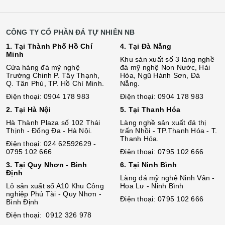
CÔNG TY CỔ PHẦN ĐÁ TỰ NHIÊN NB
1. Tại Thành Phố Hồ Chí
4. Tại Đà Nẵng
Minh
Khu sản xuất số 3 làng nghề
Cửa hàng đá mỹ nghệ
đá mỹ nghệ Non Nước, Hải
Trường Chinh P. Tây Thạnh,
Hòa, Ngũ Hành Sơn, Đà
Q. Tân Phú, TP. Hồ Chí Minh.
Nẵng.
Điện thoại: 0904 178 983
Điện thoại: 0904 178 983
2. Tại Hà Nội
5. Tại Thanh Hóa
Hà Thành Plaza số 102 Thái
Làng nghề sản xuất đá thị
Thịnh - Đống Đa - Hà Nội.
trấn Nhồi - TP.Thanh Hóa - T.
Thanh Hóa.
Điện thoại: 024 62592629 -
0795 102 666
Điện thoại: 0795 102 666
3. Tại Quy Nhơn - Bình
6. Tại Ninh Bình
Định
Làng đá mỹ nghệ Ninh Vân -
Lô sả
n
xuất số A10 Khu Công
Hoa Lư - Ninh Bình
nghiệp Phú Tài - Quy Nhơn -
Điện thoại: 0795 102 666
Bình Định
Điện thoại: 0912 326 978