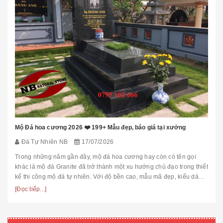
Mộ Đá hoa cương 2026 ❤️ 199+ Mẫu đẹp, báo giá tại xưởng
Đá Tự Nhiên NB
17/07/2026
Trong những năm gần đây, mộ đá hoa cương hay còn có tên gọi
khác là mộ đá Granite đã trở thành một xu hướng chủ đạo trong thiết
kế thi công mộ đá tự nhiên. Với độ bền cao, mẫu mã đẹp, kiểu dáng
hiệ...
[Đọc tiếp...]