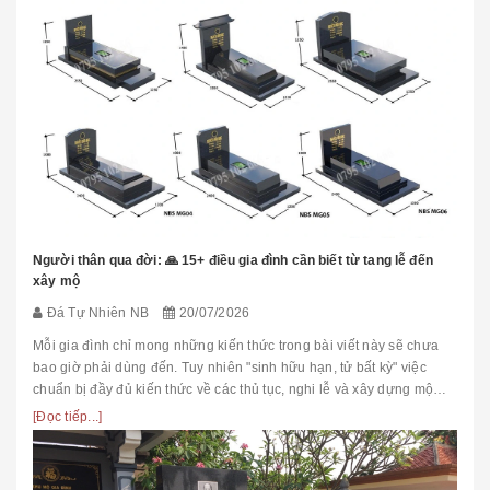
Người thân qua đời: 🙏 15+ điều gia đình cần biết từ tang lễ đến
xây mộ
Đá Tự Nhiên NB
20/07/2026
Mỗi gia đình chỉ mong những kiến thức trong bài viết này sẽ chưa
bao giờ phải dùng đến. Tuy nhiên "sinh hữu hạn, tử bất kỳ" việc
chuẩn bị đầy đủ kiến thức về các thủ tục, nghi lễ và xây dựng mộ
phầ...
[Đọc tiếp...]