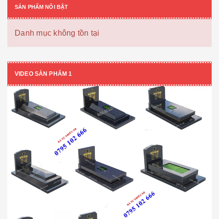
SẢN PHẨM NỔI BẬT
Danh mục không tồn tại
VIDEO SẢN PHẨM 1