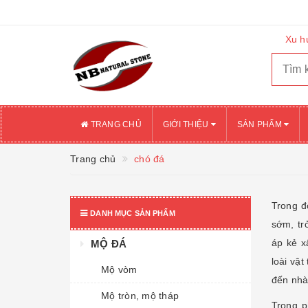
Xu h
TRANG CHỦ
GIỚI THIỆU
SẢN PHẨM
Trang chủ
chó đá
Trong đ
DANH MỤC SẢN PHẨM
sớm, tr
áp kẻ x
MỘ ĐÁ
loài vậ
Mộ vòm
đến nhà 
Mộ tròn, mộ tháp
Trong p