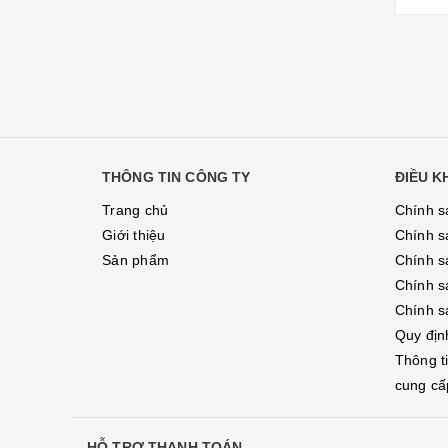
THÔNG TIN CÔNG TY
ĐIỀU 
Trang chủ
Chính s
Giới thiệu
Chính s
Sản phẩm
Chính sá
Chính s
Chính s
Quy địn
Thông t
cung cấ
HỖ TRỢ THANH TOÁN