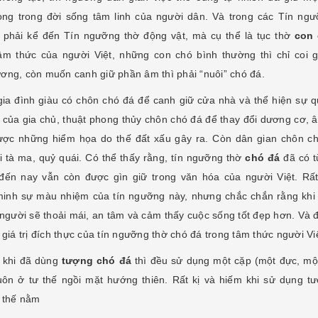
ọng trong đời sống tâm linh của người dân. Và trong các Tín ng
, phải kể đến Tín ngưỡng thờ động vật, mà cụ thể là tục thờ
con 
âm thức của người Việt, những con chó bình thường thì chỉ coi 
ơng, còn muốn canh giữ phần âm thì phải “nuôi” chó đá.
ia đình giàu có chôn chó đá để canh giữ cửa nhà và thể hiện sự q
 của gia chủ, thuật phong thủy chôn chó đá để thay đổi dương cơ, 
ược những hiểm họa do thế đất xấu gây ra. Còn dân gian chôn c
i tà ma, quỷ quái. Có thể thấy rằng, tín ngưỡng thờ
chó đá
đã có t
đến nay vẫn còn được gìn giữ trong văn hóa của người Việt. Rấ
inh sự màu nhiệm của tín ngưỡng này, nhưng chắc chắn rằng khi
n người sẽ thoải mái, an tâm và cảm thấy cuộc sống tốt đẹp hơn. Và 
 giá trị đích thực của tín ngưỡng thờ chó đá trong tâm thức người Vi
 khi đã dùng
tượng chó đá
thì đều sử dụng một cặp (một đực, một
uôn ở tư thế ngồi mặt hướng thiên. Rất kị và hiếm khi sử dụng t
ư thế nằm