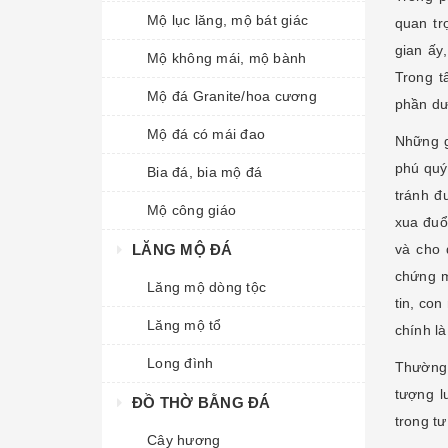
Mộ lục lăng, mộ bát giác
quan tr
gian ấy
Mộ không mái, mộ bành
Trong t
Mộ đá Granite/hoa cương
phần dư
Mộ đá có mái đao
Những g
phú quý
Bia đá, bia mộ đá
tránh đ
Mộ công giáo
xua đuổ
LĂNG MỘ ĐÁ
và cho 
chứng m
Lăng mộ dòng tộc
tin, co
Lăng mộ tổ
chính là
Long đình
Thường
tượng l
ĐỒ THỜ BẰNG ĐÁ
trong t
Cây hương