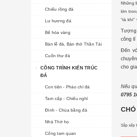
Những l
Chiếu rồng đá
lớn tron
“tà khí”
Lư hương đá
Tượng 
Bể hóa vàng
công tỉ 
Bàn lễ đá, Bàn thờ Thần Tài
Đến vớ
Cuốn thư đá
chuyên 
cho gia
CÔNG TRÌNH KIẾN TRÚC
ĐÁ
Nếu qu
Con tiện - Phào chỉ đá
0795 1
Tam cấp - Chiếu nghỉ
CHÓ
Đình - Chùa bằng đá
Nhà Thờ họ
Sắp xếp 
Cổng tam quan