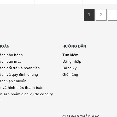
1
2
KHOẢN
HƯỚNG DẪN
ách bảo hành
Tìm kiếm
ách bảo mật
Đăng nhập
ch đổi trả và hoàn tiền
Đăng ký
ách và quy định chung
Giỏ hàng
ách vận chuyển
h và hình thức thanh toán
in sản phẩm dịch vụ do công ty
p
GIẢI ĐÁP THẮC MẮC