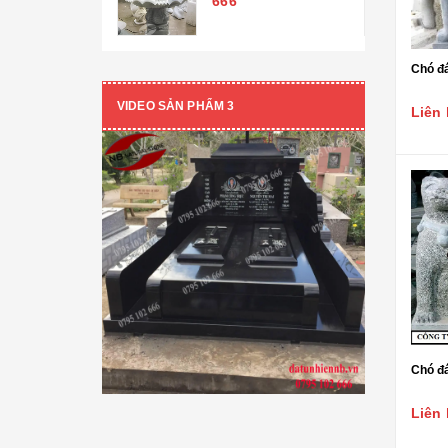
666
Tượng Phật A Di Đà
Chó đá
CON GIỐNG ĐÁ
VIDEO SẢN PHẨM 3
Chó đá
Liên 
Nghê đá
Kỳ lân đá
Đại bàng đá
Ngựa đá
Rồng đá- Cá chép hóa rồng
Tỳ hưu đá
Chó đá
Voi đá
Liên 
Sư tử đá