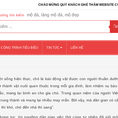
CHÀO MỪNG QUÝ KHÁCH GHÉ THĂM WEBSITE CỦA CÔNG TY
mộ đá, lăng mộ đá, mộ đẹp
ướng tìm kiếm
CÔNG TRÌNH TIÊU BIỂU
TIN TỨC
LIÊN HỆ
ời sống hiện thực, chó là loài động vật được con người thuần dưỡn
ở thành vật nuôi quen thuộc trong mỗi gia đình, làm nhiệm vụ bảo 
ấu, mang lại bình an cho gia chủ. Trong quan niệm của người Việt
t trung thành và mang lại nhiều may mắn. Bởi vậy, mà dân gian có c
thì khó, chó đến nhà thì sang”.
hong tục, tín ngưỡng dân gian việc thờ cúng tự nhiên đã giữ một