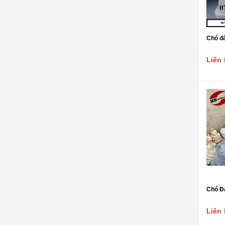
Chó đá
Liên 
Chó Đ
Liên 