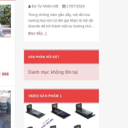
thế cùng độ bền
[Đọc tiếp...]
Đá Tự Nhiên NB
17/07/2026
hạng mục nhận
còn...
Trong những năm gần đây, mộ đá hoa
cương hay còn có tên gọi khác là mộ đá
Granite đã trở thành một xu hướng chủ
đạo trong thiết kế thi công mộ đá tự
[Đọc tiếp...]
nhiên. Với độ bền cao, mẫu mã đẹp, kiểu
dáng hiệ...
SẢN PHẨM NỔI BẬT
Danh mục không tồn tại
2 666
VIDEO SẢN PHẨM 1