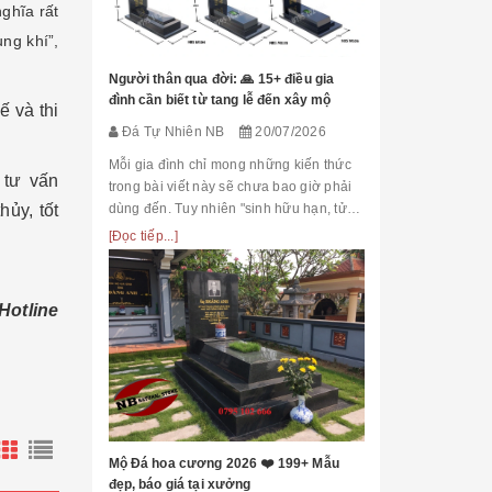
ghĩa rất
Đá Tự Nhiên
ung khí”,
Mộ phần là nơi
là chốn linh th
Người thân qua đời: 🙏 15+ điều gia
tộc. Xây dựng 
đình cần biết từ tang lễ đến xây mộ
ế và thi
tri ân công đứ
[Đọc tiếp...]
Đá Tự Nhiên NB
20/07/2026
của con cháu 
tổ...
Mỗi gia đình chỉ mong những kiến thức
 tư vấn
trong bài viết này sẽ chưa bao giờ phải
hủy, tốt
dùng đến. Tuy nhiên "sinh hữu hạn, tử
bất kỳ" việc chuẩn bị đầy đủ kiến thức về
[Đọc tiếp...]
các thủ tục, nghi lễ và xây dựng mộ
phầ...
Hotline
[101++ Mẫu] B
Cho Công Ty, R
Đá Tự Nhiên
Biển hiệu đá k
nhiều công ty, 
Mộ Đá hoa cương 2026 ❤️ 199+ Mẫu
cấp lựa chọn n
đẹp, báo giá tại xưởng