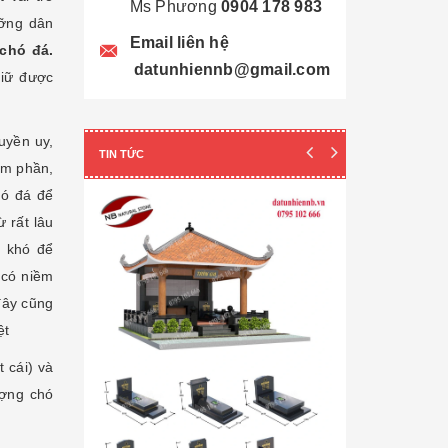
Ms Phương
0904 178 983
ưỡng dân
Email liên hệ
chó đá
.
datunhiennb@gmail.com
giữ được
uyền uy,
TIN TỨC
âm phần,
hó đá để
ừ rất lâu
t khó để
 có niềm
đây cũng
ệt
 cái) và
ượng chó
Cẩn thận! 10+ 
Làm Mộ Đá Ch