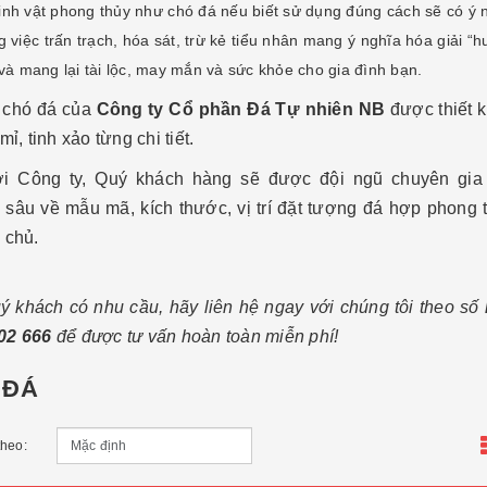
inh vật phong thủy như chó đá nếu biết sử dụng đúng cách sẽ có ý n
g việc trấn trạch, hóa sát, trừ kẻ tiểu nhân mang ý nghĩa hóa giải “h
 và mang lại tài lộc, may mắn và sức khỏe cho gia đình bạn.
chó đá của
Công ty Cổ phần Đá Tự nhiên NB
được thiết k
mỉ, tinh xảo từng chi tiết.
i Công ty, Quý khách hàng sẽ được đội ngũ chuyên gia
sâu về mẫu mã, kích thước, vị trí đặt tượng đá hợp phong t
 chủ.
ý khách có nhu cầu, hãy liên hệ ngay với chúng tôi theo số
02 666
để được tư vấn hoàn toàn miễn phí!
 ĐÁ
theo: