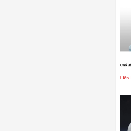
ĐÁ NỘI - NGOẠI THẤT
Sập đá- Biển hiệu
Lò sưởi đá
Phù điêu đá
Lavabo đá
Bồn tắm đá
Chó đá
Đèn đá
Liên 
Bàn ghế đá
NON BỘ- TIỂU CẢNH SÂN
VƯỜN
ĐÁ PHONG THỦY
ĐÁ XÂY DỰNG