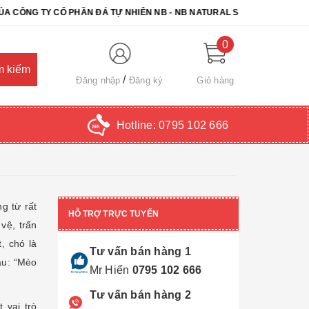
 CỔ PHẦN ĐÁ TỰ NHIÊN NB - NB NATURAL STONE. CHÚC QUÝ KHÁCH 
0
Đăng nhập
Đăng ký
Giỏ hàng
Hotline:
0795 102 666
g từ rất
HỖ TRỢ TRỰC TUYẾN
vệ, trấn
, chó là
Tư vấn bán hàng 1
âu: “Mèo
Mr Hiển
0795 102 666
Tư vấn bán hàng 2
 vai trò