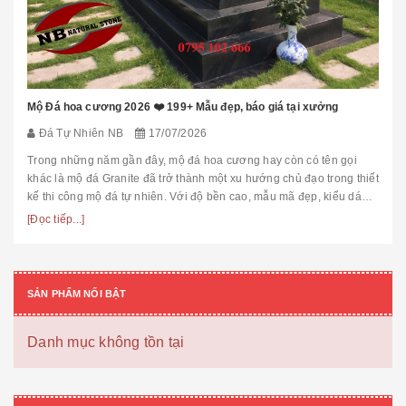
Mộ Đá hoa cương 2026 ❤️ 199+ Mẫu đẹp, báo giá tại xưởng
Đá Tự Nhiên NB
17/07/2026
Trong những năm gần đây, mộ đá hoa cương hay còn có tên gọi
khác là mộ đá Granite đã trở thành một xu hướng chủ đạo trong thiết
kế thi công mộ đá tự nhiên. Với độ bền cao, mẫu mã đẹp, kiểu dáng
hiệ...
[Đọc tiếp...]
SẢN PHẨM NỔI BẬT
Danh mục không tồn tại