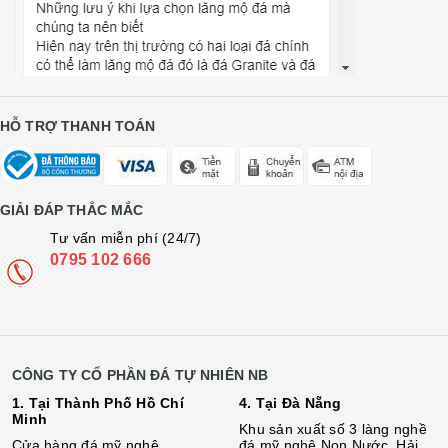
HỖ TRỢ THANH TOÁN
GIẢI ĐÁP THẮC MẮC
Tư vấn miễn phí (24/7)
0795 102 666
CÔNG TY CỔ PHẦN ĐÁ TỰ NHIÊN NB
1. Tại Thành Phố Hồ Chí
4. Tại Đà Nẵng
Minh
Khu sản xuất số 3 làng nghề
Cửa hàng đá mỹ nghệ
đá mỹ nghệ Non Nước, Hải