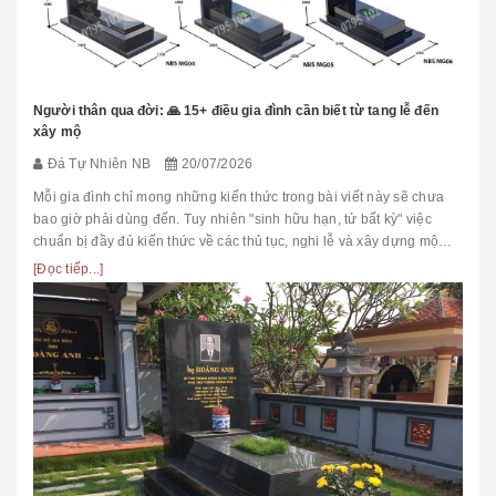
Người thân qua đời: 🙏 15+ điều gia đình cần biết từ tang lễ đến
xây mộ
Đá Tự Nhiên NB
20/07/2026
Mỗi gia đình chỉ mong những kiến thức trong bài viết này sẽ chưa
bao giờ phải dùng đến. Tuy nhiên "sinh hữu hạn, tử bất kỳ" việc
chuẩn bị đầy đủ kiến thức về các thủ tục, nghi lễ và xây dựng mộ
phầ...
[Đọc tiếp...]