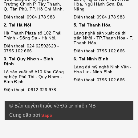
Trường Chinh P. Tây Thạnh,
Hòa, Ngũ Hành Sơn, Đà
Q. Tân Phú, TP. Hồ Chí Minh.
Nẵng.
Điện thoại: 0904 178 983
Điện thoại: 0904 178 983
2. Tại Hà Nội
5. Tại Thanh Hóa
Hà Thành Plaza số 102 Thái
Làng nghề sản xuất đá thị
Thịnh - Đống Đa - Hà Nội.
trấn Nhồi - TP.Thanh Hóa - T.
Thanh Hóa.
Điện thoại: 024 62592629 -
0795 102 666
Điện thoại: 0795 102 666
3. Tại Quy Nhơn - Bình
6. Tại Ninh Bình
Định
Làng đá mỹ nghệ Ninh Vân -
Lô sả
n
xuất số A10 Khu Công
Hoa Lư - Ninh Bình
nghiệp Phú Tài - Quy Nhơn -
Điện thoại: 0795 102 666
Bình Định
Điện thoại: 0912 326 978
© Bản quyền thuộc về Đá tự nhiên NB
Cung cấp bởi
Sapo