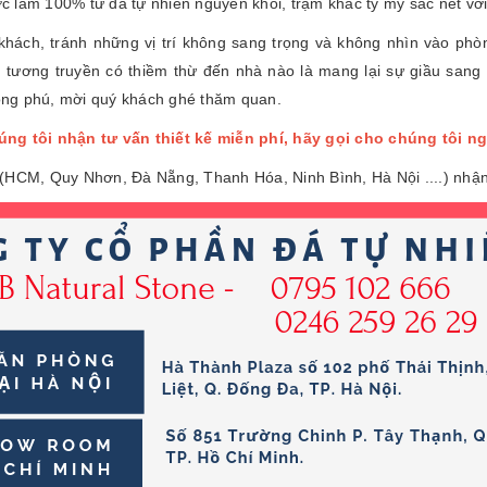
 làm 100% từ đá tự nhiên nguyên khối, trạm khắc tỷ mỷ sắc nét với 
ách, tránh những vị trí không sang trọng và không nhìn vào phòn
tương truyền có thiềm thừ đến nhà nào là mang lại sự giầu sang 
ong phú, mời quý khách ghé thăm quan.
ng tôi nhận tư vấn thiết kế miễn phí, hãy gọi cho chúng tôi n
 (HCM, Quy Nhơn, Đà Nẵng, Thanh Hóa, Ninh Bình, Hà Nội ....) nhận