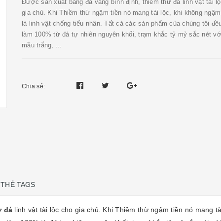
Được sản xuất bằng đá vàng bình định, thiềm thừ đá linh vật tài l
gia chủ. Khi Thiềm thừ ngậm tiền nó mang tài lộc, khi không ngậm
là linh vật chống tiểu nhân. Tất cả các sản phẩm của chúng tôi đ
làm 100% từ đá tự nhiên nguyên khối, trạm khắc tỷ mỷ sắc nét vớ
mầu trắng, ...
Chia sẻ:
THẺ TAGS
ừ đá
linh vật tài lộc cho gia chủ. Khi Thiềm thừ ngậm tiền nó mang tài