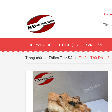
Xu h
TRANG CHỦ
GIỚI THIỆU
SẢN PHẨM
Trang chủ
Thiềm Thừ Đá
Thiềm Thừ Đá- 12