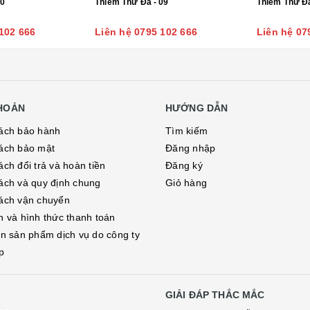
10
Thiềm Thừ Đá - 09
Thiềm Thừ Đá
102 666
Liên hệ 0795 102 666
Liên hệ 07
KHOẢN
HƯỚNG DẪN
ách bảo hành
Tìm kiếm
ách bảo mật
Đăng nhập
ch đổi trả và hoàn tiền
Đăng ký
ách và quy định chung
Giỏ hàng
ách vận chuyển
h và hình thức thanh toán
in sản phẩm dịch vụ do công ty
p
GIẢI ĐÁP THẮC MẮC