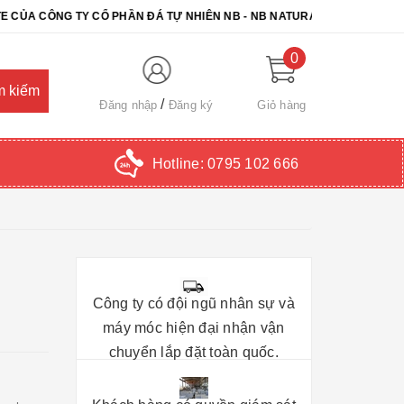
NG TY CỔ PHẦN ĐÁ TỰ NHIÊN NB - NB NATURAL STONE. CHÚC QUÝ 
0
Đăng nhập
Đăng ký
Giỏ hàng
Hotline:
0795 102 666
Công ty có đội ngũ nhân sự và
máy móc hiện đại nhận vận
chuyển lắp đặt toàn quốc.