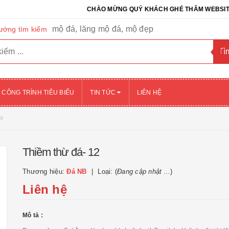
CHÀO MỪNG QUÝ KHÁCH GHÉ THĂM WEBSITE CỦA CÔ
mộ đá, lăng mộ đá, mộ đẹp
ướng tìm kiếm
CÔNG TRÌNH TIÊU BIỂU
TIN TỨC
LIÊN HỆ
Thiềm thừ đá- 12
Thương hiệu:
Đá NB
Loại: (
Đang cập nhật ...
)
Liên hệ
Mô tả :