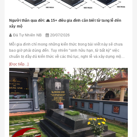
Người thân qua đời: 🙏 15+ điều gia đình cần biết từ tang lễ đến
xây mộ
Đá Tự Nhiên NB
20/07/2026
Mỗi gia đình chỉ mong những kiến thức trong bài viết này sẽ chưa
bao giờ phải dùng đến. Tuy nhiên "sinh hữu hạn, tử bất kỳ" việc
chuẩn bị đầy đủ kiến thức về các thủ tục, nghi lễ và xây dựng mộ
phầ...
[Đọc tiếp...]