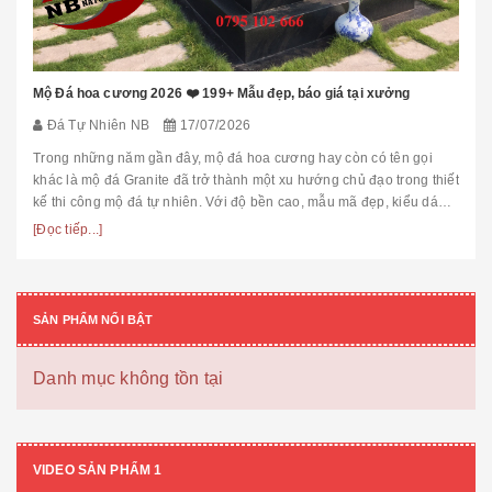
Mộ Đá hoa cương 2026 ❤️ 199+ Mẫu đẹp, báo giá tại xưởng
Đá Tự Nhiên NB
17/07/2026
Trong những năm gần đây, mộ đá hoa cương hay còn có tên gọi
khác là mộ đá Granite đã trở thành một xu hướng chủ đạo trong thiết
kế thi công mộ đá tự nhiên. Với độ bền cao, mẫu mã đẹp, kiểu dáng
hiệ...
[Đọc tiếp...]
SẢN PHẨM NỔI BẬT
Danh mục không tồn tại
VIDEO SẢN PHẨM 1