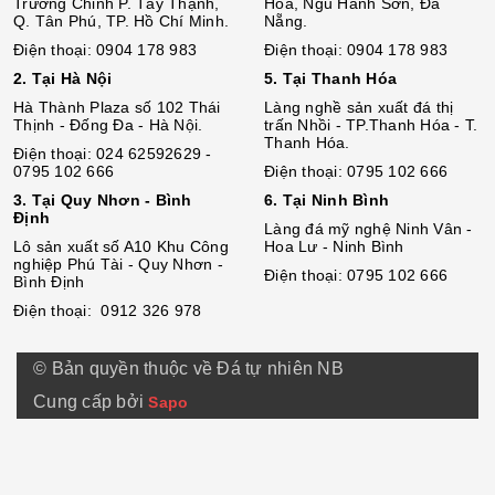
Trường Chinh P. Tây Thạnh,
Hòa, Ngũ Hành Sơn, Đà
Q. Tân Phú, TP. Hồ Chí Minh.
Nẵng.
Điện thoại: 0904 178 983
Điện thoại: 0904 178 983
2. Tại Hà Nội
5. Tại Thanh Hóa
Hà Thành Plaza số 102 Thái
Làng nghề sản xuất đá thị
Thịnh - Đống Đa - Hà Nội.
trấn Nhồi - TP.Thanh Hóa - T.
Thanh Hóa.
Điện thoại: 024 62592629 -
0795 102 666
Điện thoại: 0795 102 666
3. Tại Quy Nhơn - Bình
6. Tại Ninh Bình
Định
Làng đá mỹ nghệ Ninh Vân -
Lô sả
n
xuất số A10 Khu Công
Hoa Lư - Ninh Bình
nghiệp Phú Tài - Quy Nhơn -
Điện thoại: 0795 102 666
Bình Định
Điện thoại: 0912 326 978
© Bản quyền thuộc về Đá tự nhiên NB
Cung cấp bởi
Sapo