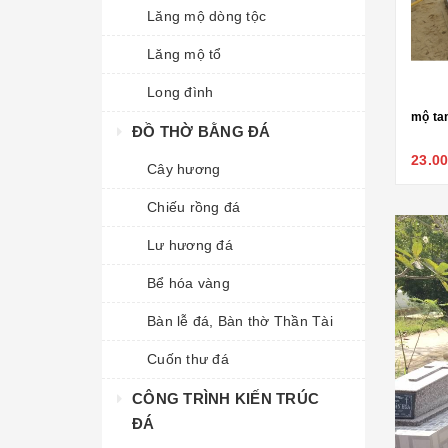
Lăng mộ dòng tộc
Lăng mộ tổ
Long đình
Mộ tam cấp - 83
Mộ tam cấp - 81
mộ ta
ĐỒ THỜ BẰNG ĐÁ
25.000.000₫
29.000.000₫
23.0
Cây hương
Chiếu rồng đá
Lư hương đá
Bể hóa vàng
Bàn lễ đá, Bàn thờ Thần Tài
Cuốn thư đá
CÔNG TRÌNH KIẾN TRÚC
ĐÁ