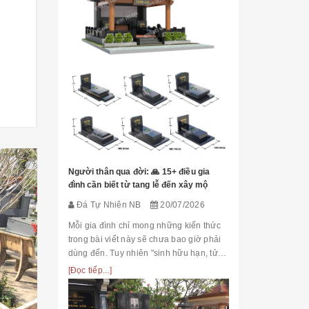
mộ tam cấp - 73
Mộ tam cấp - 71
M
Cẩn thận! 10+ 
26.500.000₫
25.000.000₫
2
Làm Mộ Đá Ch
Đá Tự Nhiên
Mộ phần là nơi
là chốn linh th
Người thân qua đời: 🙏 15+ điều gia
tộc. Xây dựng 
đình cần biết từ tang lễ đến xây mộ
tri ân công đứ
[Đọc tiếp...]
Đá Tự Nhiên NB
20/07/2026
của con cháu 
tổ...
Mỗi gia đình chỉ mong những kiến thức
trong bài viết này sẽ chưa bao giờ phải
dùng đến. Tuy nhiên "sinh hữu hạn, tử
bất kỳ" việc chuẩn bị đầy đủ kiến thức về
[Đọc tiếp...]
các thủ tục, nghi lễ và xây dựng mộ
phầ...