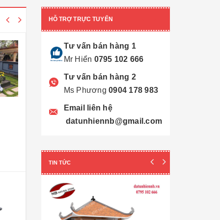
HỖ TRỢ TRỰC TUYẾN
Tư vấn bán hàng 1
Mr Hiển
0795 102 666
Tư vấn bán hàng 2
Ms Phương
0904 178 983
Email liên hệ
datunhiennb@gmail.com
Mộ tam cấp - 74
Mộ tam cấp - 72
M
25.000.000₫
22.000.000₫
2
TIN TỨC