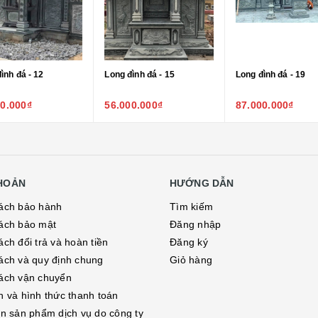
ình đá - 12
Long đình đá - 15
Long đình đá - 19
00.000₫
56.000.000₫
87.000.000₫
KHOẢN
HƯỚNG DẪN
ách bảo hành
Tìm kiếm
ách bảo mật
Đăng nhập
ch đổi trả và hoàn tiền
Đăng ký
ách và quy định chung
Giỏ hàng
ách vận chuyển
h và hình thức thanh toán
in sản phẩm dịch vụ do công ty