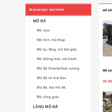
DANH MỤC SẢN PHẨM
MỘ ĐÁ
MỘ ĐÁ
Mộ vòm
Mộ tròn, mộ tháp
Mộ lục lăng, mộ bát giác
Mộ không mái, mộ bành
Mộ đá Granite/hoa cương
Mộ tam cấp - 84
Mộ tam cấp - 82
Mộ tam
Mộ đá có mái đao
28.000.000₫
38.000.000₫
35.0
Bia đá, bia mộ đá
Mộ công giáo
LĂNG MỘ ĐÁ