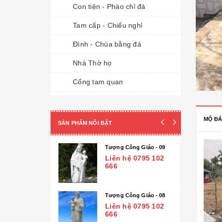
Con tiện - Phào chỉ đá
Tam cấp - Chiếu nghỉ
Đình - Chùa bằng đá
Nhà Thờ họ
Cổng tam quan
Cột đá - Chân đế tảng
Đài phun nước
MỘ ĐÁ
SẢN PHẨM NỔI BẬT
Lan can đá - Cột trụ
ng Giáo - 14
Tượng Công Giáo - 09
TƯỢNG ĐÁ
ệ 0795 102
Liên hệ 0795 102
666
Tượng Phúc- Lộc- Thọ
Tượng 18 vị la hán
ng Giáo - 13
Tượng Công Giáo - 08
ệ 0795 102
Liên hệ 0795 102
Tượng Phật Địa Tạng
666