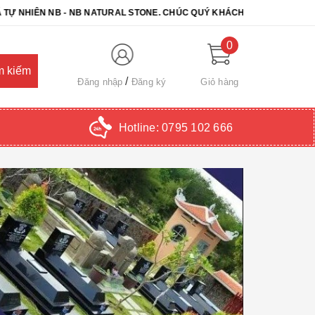
NB NATURAL STONE. CHÚC QUÝ KHÁCH CHỌN ĐƯỢC SẢN PHẨM ƯNG Ý
0
Đăng nhập
Đăng ký
Giỏ hàng
Hotline:
0795 102 666