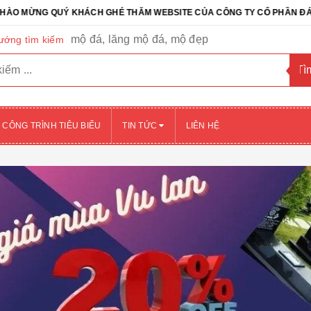
ÁCH GHÉ THĂM WEBSITE CỦA CÔNG TY CỔ PHẦN ĐÁ TỰ NHIÊN NB - 
mộ đá, lăng mộ đá, mộ đẹp
ướng tìm kiếm
CÔNG TRÌNH TIÊU BIỂU
TIN TỨC
LIÊN HỆ