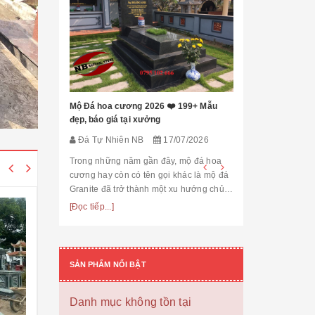
[101++ Mẫu] B
Cho Công Ty, R
Đá Tự Nhiên
Biển hiệu đá k
nhiều công ty, 
Mộ Đá hoa cương 2026 ❤️ 199+ Mẫu
cấp lựa chọn n
đẹp, báo giá tại xưởng
thế cùng độ bền
[Đọc tiếp...]
Đá Tự Nhiên NB
17/07/2026
hạng mục nhận
còn...
Trong những năm gần đây, mộ đá hoa
cương hay còn có tên gọi khác là mộ đá
Granite đã trở thành một xu hướng chủ
đạo trong thiết kế thi công mộ đá tự
[Đọc tiếp...]
nhiên. Với độ bền cao, mẫu mã đẹp, kiểu
dáng hiệ...
SẢN PHẨM NỔI BẬT
Danh mục không tồn tại