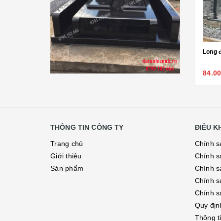
Bàn ghế đá
NON BỘ- TIỂU CẢNH SÂN
VƯỜN
ĐÁ PHONG THỦY
Long đình đá - 16
Long đ
Lăng mộ dòng tộc - 23
ĐÁ XÂY DỰNG
82.000.000₫
84.0
Liên hệ 0795 102 666
THÔNG TIN CÔNG TY
ĐIỀU 
Trang chủ
Chính s
Giới thiệu
Chính s
Sản phẩm
Chính sá
Chính s
Chính s
Quy địn
Thông t