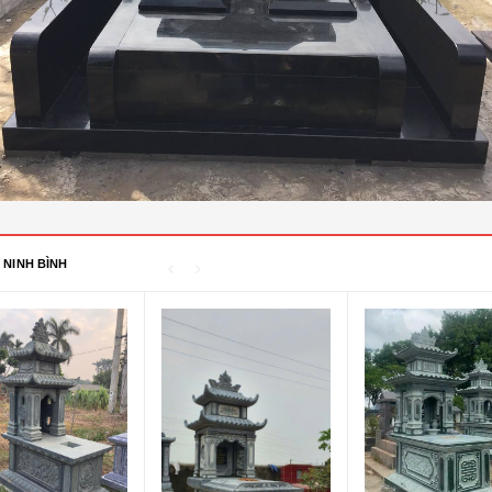
 NINH BÌNH
Tượng Công Giáo - 03
Liên hệ 0795 102
666
Tượng Công Giáo - 02
Liên hệ 0795 102
666