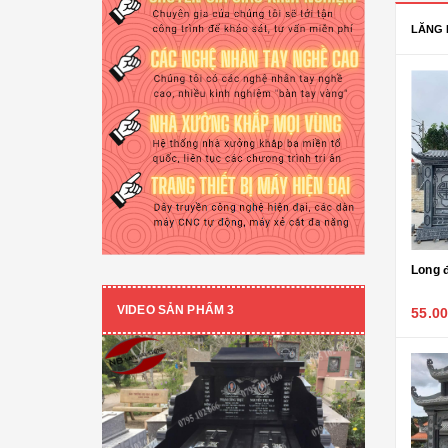
Rồng đá- Cá chép hóa rồng
LĂNG 
Tỳ hưu đá
Voi đá
Sư tử đá
ĐÁ NỘI - NGOẠI THẤT
Sập đá- Biển hiệu
Lò sưởi đá
Lăng mộ dòng tộc - 22
Long đình đá - 20
Long đ
Phù điêu đá
VIDEO SẢN PHẨM 3
Liên hệ 0795 102 666
88.000.000₫
55.0
Lavabo đá
Bồn tắm đá
Đèn đá