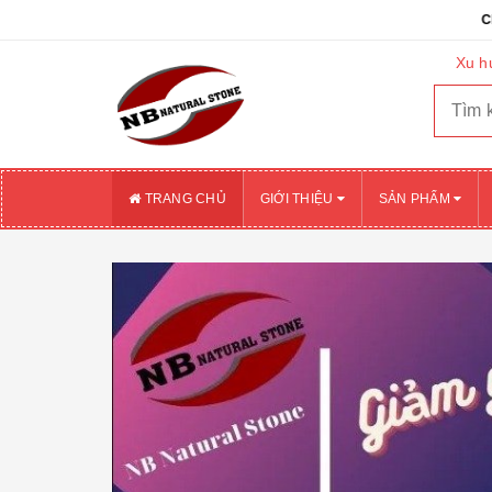
CHÀO MỪNG QUÝ KH
Xu h
TRANG CHỦ
GIỚI THIỆU
SẢN PHẨM