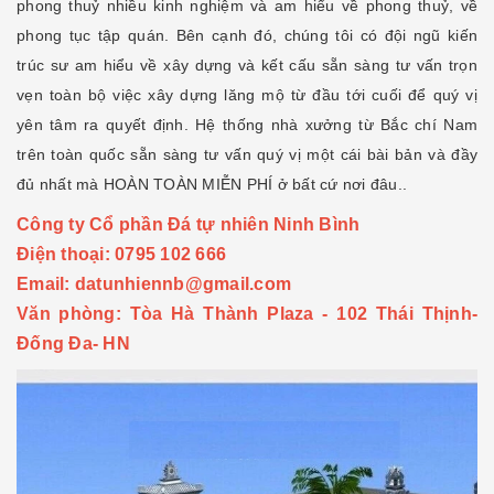
phong thuỷ nhiều kinh nghiệm và am hiểu về phong thuỷ, về
phong tục tập quán. Bên cạnh đó, chúng tôi có đội ngũ kiến
trúc sư am hiểu về xây dựng và kết cấu sẵn sàng tư vấn trọn
vẹn toàn bộ việc xây dựng lăng mộ từ đầu tới cuối để quý vị
yên tâm ra quyết định. Hệ thống nhà xưởng từ Bắc chí Nam
trên toàn quốc sẵn sàng tư vấn quý vị một cái bài bản và đầy
đủ nhất mà HOÀN TOÀN MIỄN PHÍ ở bất cứ nơi đâu..
Công ty Cổ phần Đá tự nhiên Ninh Bình
Điện thoại: 0795 102 666
Email:
datunhiennb@gmail.com
Văn phòng: Tòa Hà Thành Plaza - 102 Thái Thịnh-
Đống Đa- HN