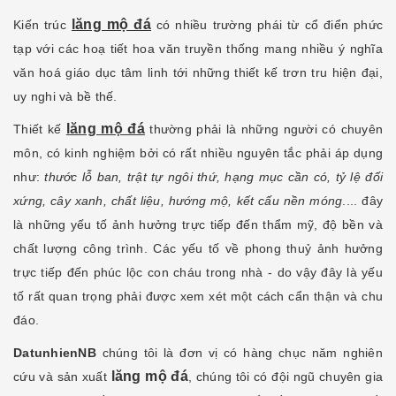
lăng mộ đá
Kiến trúc
có nhiều trường phái từ cổ điển phức
tạp với các hoạ tiết hoa văn truyền thống mang nhiều ý nghĩa
văn hoá giáo dục tâm linh tới những thiết kế trơn tru hiện đại,
uy nghi và bề thế.
lăng mộ đá
Thiết kế
thường phải là những người có chuyên
môn, có kinh nghiệm bởi có rất nhiều nguyên tắc phải áp dụng
như:
thước lỗ ban, trật tự ngôi thứ, hạng mục cần có, tỷ lệ đối
xứng, cây xanh, chất liệu, hướng mộ, kết cấu nền móng
.... đây
là những yếu tố ảnh hưởng trực tiếp đến thẩm mỹ, độ bền và
chất lượng công trình. Các yếu tố về phong thuỷ ảnh hưởng
trực tiếp đến phúc lộc con cháu trong nhà - do vậy đây là yếu
tố rất quan trọng phải được xem xét một cách cẩn thận và chu
đáo.
DatunhienNB
chúng tôi là đơn vị có hàng chục năm nghiên
lăng mộ đá
cứu và sản xuất
, chúng tôi có đội ngũ chuyên gia