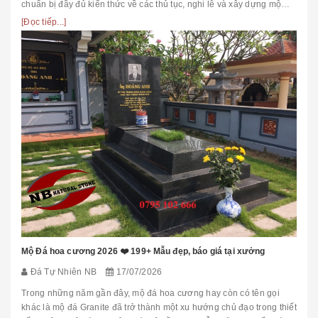
chuẩn bị đầy đủ kiến thức về các thủ tục, nghi lễ và xây dựng mộ
phầ...
[Đọc tiếp...]
Mộ Đá hoa cương 2026 ❤️ 199+ Mẫu đẹp, báo giá tại xưởng
Đá Tự Nhiên NB
17/07/2026
Trong những năm gần đây, mộ đá hoa cương hay còn có tên gọi
khác là mộ đá Granite đã trở thành một xu hướng chủ đạo trong thiết