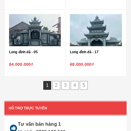
Long đình đá - 05
Long đình đá - 17
84.000.000₫
68.000.000₫
1
2
3
4
5
HỖ TRỢ TRỰC TUYẾN
Tư vấn bán hàng 1