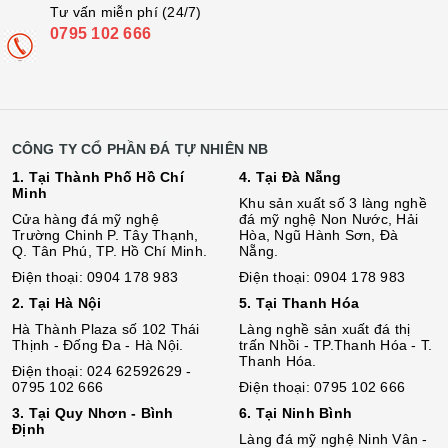
Tư vấn miễn phí (24/7)
0795 102 666
CÔNG TY CỔ PHẦN ĐÁ TỰ NHIÊN NB
1. Tại Thành Phố Hồ Chí
4. Tại Đà Nẵng
Minh
Khu sản xuất số 3 làng nghề
Cửa hàng đá mỹ nghệ
đá mỹ nghệ Non Nước, Hải
Trường Chinh P. Tây Thạnh,
Hòa, Ngũ Hành Sơn, Đà
Q. Tân Phú, TP. Hồ Chí Minh.
Nẵng.
Điện thoại: 0904 178 983
Điện thoại: 0904 178 983
2. Tại Hà Nội
5. Tại Thanh Hóa
Hà Thành Plaza số 102 Thái
Làng nghề sản xuất đá thị
Thịnh - Đống Đa - Hà Nội.
trấn Nhồi - TP.Thanh Hóa - T.
Thanh Hóa.
Điện thoại: 024 62592629 -
0795 102 666
Điện thoại: 0795 102 666
3. Tại Quy Nhơn - Bình
6. Tại Ninh Bình
Định
Làng đá mỹ nghệ Ninh Vân -