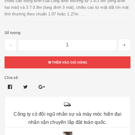
chiều cao trung bình của Long đình thường từ 3.4-3.5m (long đình
hai mái) và 3.7-3.8m (long đình 3 mái), chiều cao từ mặt đất tới mặt
thờ thường theo chuẩn 1.07 hoặc 1.27m. ...
Số lượng
-
+
THÊM VÀO GIỎ HÀNG
Chia sẻ:
Công ty có đội ngũ nhân sự và máy móc hiện đại
nhận vận chuyển lắp đặt toàn quốc.