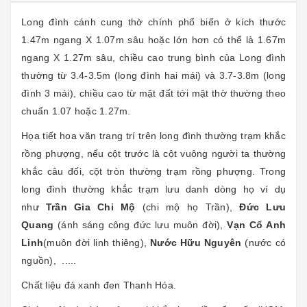
Long đình cánh cung thờ chính phổ biến ở kích thước
1.47m ngang X 1.07m sâu hoặc lớn hơn có thể là 1.67m
ngang X 1.27m sâu, chiều cao trung bình của Long đình
thường từ 3.4-3.5m (long đình hai mái) và 3.7-3.8m (long
đình 3 mái), chiều cao từ mặt đất tới mặt thờ thường theo
chuẩn 1.07 hoặc 1.27m.
Họa tiết hoa văn trang trí trên long đình thường trạm khắc
rồng phượng, nếu cột trước là cột vuông người ta thường
khắc câu đối, cột tròn thường trạm rồng phượng. Trong
long đình thường khắc trạm lưu danh dòng họ ví dụ
như
Trần Gia Chi Mộ
(chi mộ họ Trần),
Đức Lưu
Quang
(ánh sáng công đức lưu muôn đời),
Vạn Cổ Anh
Linh
(muôn đời linh thiêng),
Nước Hữu Nguyên
(nước có
nguồn), .....
Chất liệu đá xanh đen Thanh Hóa.