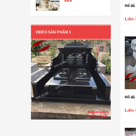
666
Hổ đá 
Tượng Phật A Di Đà
Liên 
CON GIỐNG ĐÁ
VIDEO SẢN PHẨM 3
Chó đá
Nghê đá
Kỳ lân đá
Đại bàng đá
Ngựa đá
Rồng đá- Cá chép hóa rồng
Hổ đá 
Tỳ hưu đá
Liên 
Voi đá
Sư tử đá