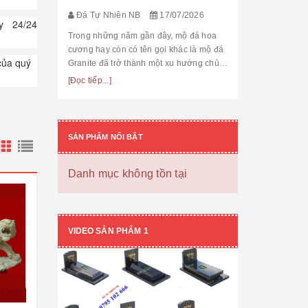
thế cùng độ bền
[Đọc tiếp...]
Đá Tự Nhiên NB
17/07/2026
hạng mục nhận
ủy 24/24
còn...
Trong những năm gần đây, mộ đá hoa
cương hay còn có tên gọi khác là mộ đá
của quý
Granite đã trở thành một xu hướng chủ
đạo trong thiết kế thi công mộ đá tự
[Đọc tiếp...]
nhiên. Với độ bền cao, mẫu mã đẹp, kiểu
dáng hiệ...
SẢN PHẨM NỔI BẬT
Danh mục không tồn tại
VIDEO SẢN PHẨM 1