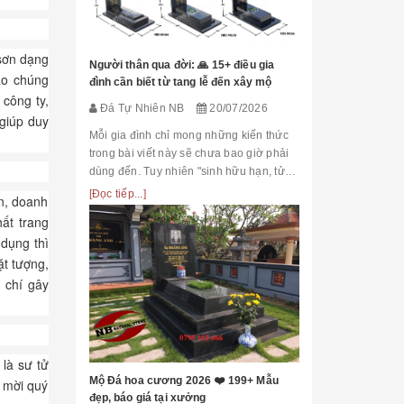
Đá Tự Nhiên
Mộ phần là nơi
 sơn dạng
là chốn linh th
Người thân qua đời: 🙏 15+ điều gia
tạo chúng
tộc. Xây dựng 
đình cần biết từ tang lễ đến xây mộ
tri ân công đứ
 công ty,
[Đọc tiếp...]
Đá Tự Nhiên NB
20/07/2026
của con cháu 
 giúp duy
tổ...
Mỗi gia đình chỉ mong những kiến thức
trong bài viết này sẽ chưa bao giờ phải
dùng đến. Tuy nhiên "sinh hữu hạn, tử
bất kỳ" việc chuẩn bị đầy đủ kiến thức về
[Đọc tiếp...]
ớn, doanh
các thủ tục, nghi lễ và xây dựng mộ
ất trang
phầ...
 dụng thì
ặt tượng,
 chí gây
[101++ Mẫu] B
Cho Công Ty, R
Đá Tự Nhiên
Biển hiệu đá k
 là sư tử
nhiều công ty, 
Mộ Đá hoa cương 2026 ❤️ 199+ Mẫu
n mời quý
cấp lựa chọn n
đẹp, báo giá tại xưởng