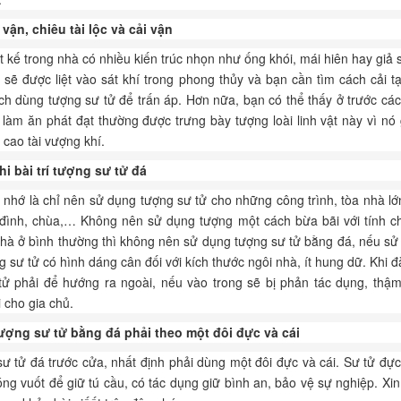
vận, chiêu tài lộc và cải vận
t kế trong nhà có nhiều kiến trúc nhọn như ống khói, mái hiên hay giả
 sẽ được liệt vào sát khí trong phong thủy và bạn cần tìm cách cải 
h dùng tượng sư tử để trấn áp. Hơn nữa, bạn có thể thấy ở trước các
làm ăn phát đạt thường được trưng bày tượng loài linh vật này vì nó
g cao tài vượng khí.
hi bài trí tượng
sư tử đá
nhớ là chỉ nên sử dụng tượng sư tử cho những công trình, tòa nhà l
 đình, chùa,… Không nên sử dụng tượng một cách bừa bãi với tính ch
 nhà ở bình thường thì không nên sử dụng tượng sư tử bằng đá, nếu sử
 sư tử có hình dáng cân đối với kích thước ngôi nhà, ít hung dữ. Khi đ
tử phải để hướng ra ngoài, nếu vào trong sẽ bị phản tác dụng, thậm
 cho gia chủ.
 tượng
sư tử bằng đá
phải theo một đôi đực và cái
sư tử đá trước cửa, nhất định phải dùng một đôi đực và cái. Sư tử đực
g vuốt để giữ tú cầu, có tác dụng giữ bình an, bảo vệ sự nghiệp. Xi