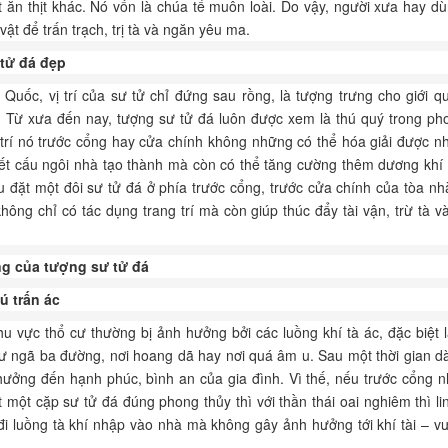
 ăn thịt khác. Nó vốn là chúa tể muôn loài. Do vậy, người xưa hay d
 vật để trấn trạch, trị tà và ngăn yêu ma.
tử đá đẹp
Quốc, vị trí của sư tử chỉ đứng sau rồng, là tượng trưng cho giới q
. Từ xưa đến nay, tượng sư tử đá luôn được xem là thú quý trong ph
 trí nó trước cổng hay cửa chính không những có thể hóa giải được n
kết cấu ngôi nhà tạo thành mà còn có thể tăng cường thêm dương khí 
u đặt một đôi sư tử đá ở phía trước cổng, trước cửa chính của tòa n
hông chỉ có tác dụng trang trí mà còn giúp thúc đẩy tài vận, trừ tà v
g của tượng sư tử đá
ú trấn ác
u vực thổ cư thường bị ảnh hưởng bởi các luồng khí tà ác, đặc biệt
ư ngã ba đường, nơi hoang dã hay nơi quá âm u. Sau một thời gian dà
hưởng đến hạnh phúc, bình an của gia đình. Vì thế, nếu trước cổng n
t một cặp sư tử đá đúng phong thủy thì với thần thái oai nghiêm thì li
đi luồng tà khí nhập vào nhà mà không gây ảnh hưởng tới khí tài – 
.