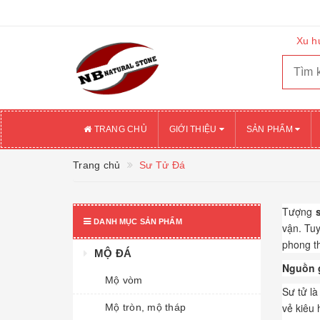
Xu h
TRANG CHỦ
GIỚI THIỆU
SẢN PHẨM
Trang chủ
Sư Tử Đá
Tượng
DANH MỤC SẢN PHẨM
vận. Tuy
phong t
MỘ ĐÁ
Nguồn g
Mộ vòm
Sư tử
là
vẻ kiêu 
Mộ tròn, mộ tháp