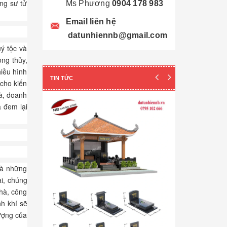
ùng sư tử
Ms Phương
0904 178 983
Email liên hệ
datunhiennb@gmail.com
uý tộc và
ong thủy,
hiều hình
TIN TỨC
cho kiến
hà, doanh
à đem lại
 là những
i, chúng
hà, công
nh khí sẽ
Cẩn thận! 10+ 
vượng của
Làm Mộ Đá Ch