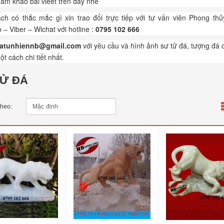
am khảo bài viếết trên đây nhé
ch có thắc mắc gì xin trao đổi trực tiếp với tư vấn viên Phong th
 – Viber – Wichat với hotline :
0795 102 666
atunhiennb@gmail.com
với yêu cầu và hình ảnh sư tử đá, tượng đá 
t cách chi tiết nhất.
TỬ ĐÁ
theo: