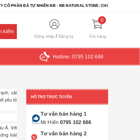
ĐÁ TỰ NHIÊN NB - NB NATURAL STONE. CHÚC QUÝ KHÁCH CHỌN ĐƯỢC
0
Đăng nhập
Đăng ký
Giỏ hàng
Hotline:
0795 102 666
rạch, cải
HỖ TRỢ TRỰC TUYẾN
ới yếu tố
Tư vấn bán hàng 1
Mr Hiển
0795 102 666
âu Á. Với
Tư vấn bán hàng 2
hững loài