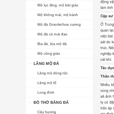
động vật
Mộ lục lăng, mộ bát giác
làm linh
Mộ không mái, mộ bành
Cặp sư 
Ở Trung 
Mộ đá Granite/hoa cương
quan lại
Mộ đá có mái đao
việc bài
sát do 
Bia đá, bia mộ đá
trúc. Nế
nghiệp k
Mộ công giáo
cát khí.
LĂNG MỘ ĐÁ
Tác dụn
Lăng mộ dòng tộc
Thần th
Lăng mộ tổ
Nhiều kh
vùng nh
Long đình
sẽ ảnh 
ty có đặ
ĐỒ THỜ BẰNG ĐÁ
trấn áp 
Cây hương
gia đình