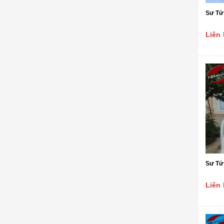
Sư Tử 
Liên 
Sư Tử
Liên 