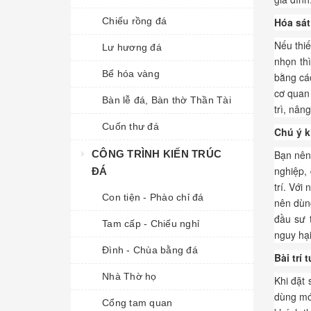
Chiếu rồng đá
Hóa sát 
Nếu thiế
Lư hương đá
nhọn thì
Bể hóa vàng
bằng các
cơ quan 
Bàn lễ đá, Bàn thờ Thần Tài
trì, nân
Cuốn thư đá
Chú ý k
CÔNG TRÌNH KIẾN TRÚC
Bạn nên 
nghiệp,
ĐÁ
trí. Với
Con tiện - Phào chỉ đá
nên dùng
đầu sư 
Tam cấp - Chiếu nghỉ
nguy hại
Đình - Chùa bằng đá
Bài trí
Nhà Thờ họ
Khi đặt 
dùng món
Cổng tam quan