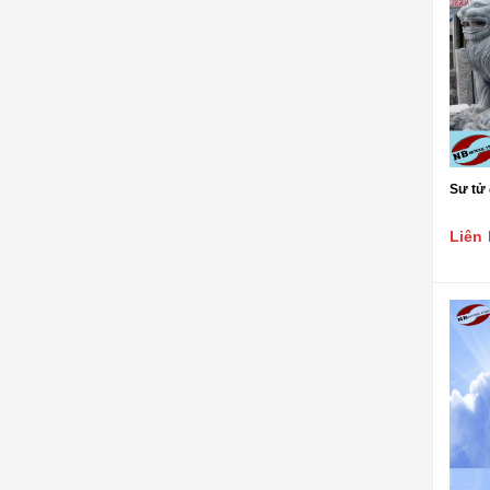
ĐÁ NỘI - NGOẠI THẤT
Sập đá- Biển hiệu
Lò sưởi đá
Phù điêu đá
Lavabo đá
Sư tử 
Bồn tắm đá
Liên 
Đèn đá
Bàn ghế đá
NON BỘ- TIỂU CẢNH SÂN
VƯỜN
ĐÁ PHONG THỦY
ĐÁ XÂY DỰNG