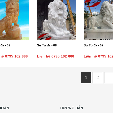
đá - 09
Sư Tử đá - 08
Sư Tử đá - 07
hệ 0795 102 666
Liên hệ 0795 102 666
Liên hệ 0795 10
1
2
KHOẢN
HƯỚNG DẪN