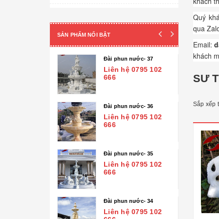
khách th
Cột đá - Chân đế tảng
Quý khá
qua Zalo
Đài phun nước
SẢN PHẨM NỔI BẬT
Email:
d
Lan can đá - Cột trụ
khách mộ
 nước- 41
Đài phun nước- 37
TƯỢNG ĐÁ
ệ 0795 102
Liên hệ 0795 102
SƯ 
666
Tượng Phúc- Lộc- Thọ
Sắp xếp 
Tượng 18 vị la hán
 nước- 40
Đài phun nước- 36
ệ 0795 102
Liên hệ 0795 102
Tượng Phật Địa Tạng
666
Tượng Phật Di Lặc
 nước- 39
Đài phun nước- 35
Tượng Quan Âm
ệ 0795 102
Liên hệ 0795 102
666
Tượng Phật Thích Ca
Tượng Công giáo
 nước- 38
Đài phun nước- 34
ệ 0795 102
Liên hệ 0795 102
Tượng Nghệ thuật