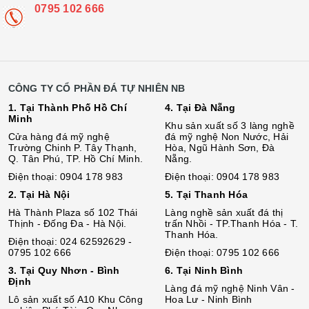
0795 102 666
CÔNG TY CỔ PHẦN ĐÁ TỰ NHIÊN NB
1. Tại Thành Phố Hồ Chí
4. Tại Đà Nẵng
Minh
Khu sản xuất số 3 làng nghề
Cửa hàng đá mỹ nghệ
đá mỹ nghệ Non Nước, Hải
Trường Chinh P. Tây Thạnh,
Hòa, Ngũ Hành Sơn, Đà
Q. Tân Phú, TP. Hồ Chí Minh.
Nẵng.
Điện thoại: 0904 178 983
Điện thoại: 0904 178 983
2. Tại Hà Nội
5. Tại Thanh Hóa
Hà Thành Plaza số 102 Thái
Làng nghề sản xuất đá thị
Thịnh - Đống Đa - Hà Nội.
trấn Nhồi - TP.Thanh Hóa - T.
Thanh Hóa.
Điện thoại: 024 62592629 -
0795 102 666
Điện thoại: 0795 102 666
3. Tại Quy Nhơn - Bình
6. Tại Ninh Bình
Định
Làng đá mỹ nghệ Ninh Vân -
Lô sả
n
xuất số A10 Khu Công
Hoa Lư - Ninh Bình