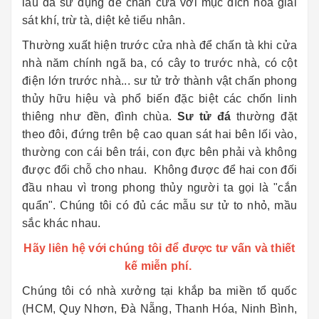
lâu đã sử dụng để chấn cửa với mục đích hóa giải
sát khí, trừ tà, diệt kẻ tiểu nhân.
Thường xuất hiện trước cửa nhà để chấn tà khi cửa
nhà năm chính ngã ba, có cây to trước nhà, có cột
điện lớn trước nhà... sư tử trở thành vật chấn phong
thủy hữu hiệu và phổ biến đặc biệt các chốn linh
thiêng như đền, đình chùa.
Sư tử đá
thường đặt
theo đôi, đứng trên bệ cao quan sát hai bên lối vào,
thường con cái bên trái, con đực bên phải và không
được đổi chỗ cho nhau. Không được để hai con đối
đầu nhau vì trong phong thủy người ta gọi là "cắn
quẩn". Chúng tôi có đủ các mẫu sư tử to nhỏ, mầu
sắc khác nhau.
Hãy liên hệ với chúng tôi để được tư vấn và thiết
kế miễn phí.
Chúng tôi có nhà xưởng tại khắp ba miền tổ quốc
(HCM, Quy Nhơn, Đà Nẵng, Thanh Hóa, Ninh Bình,