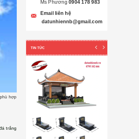
Ms Phương
0904 178 983
Email liên hệ
datunhiennb@gmail.com
TIN TỨC
phù hợp
đá trắng
Cẩn thận! 10+ 
Làm Mộ Đá Ch