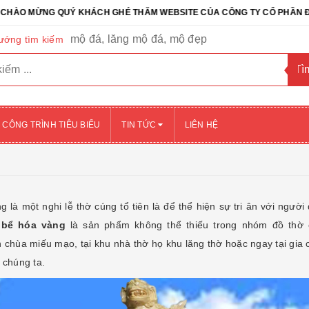
G QUÝ KHÁCH GHÉ THĂM WEBSITE CỦA CÔNG TY CỔ PHẦN ĐÁ TỰ NHIÊ
mộ đá, lăng mộ đá, mộ đẹp
ướng tìm kiếm
CÔNG TRÌNH TIÊU BIỂU
TIN TỨC
LIÊN HỆ
 là một nghi lễ thờ cúng tổ tiên là để thể hiện sự tri ân với người
y
bể hóa vàng
là sản phẩm không thể thiếu trong nhóm đồ thờ 
h chùa miếu mạo, tại khu nhà thờ họ khu lăng thờ hoặc ngay tại gia 
 chúng ta.