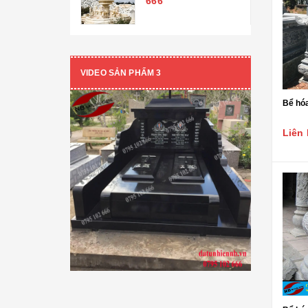
666
Tượng Phật A Di Đà
CON GIỐNG ĐÁ
VIDEO SẢN PHẨM 3
Chó đá
Nghê đá
Bể hóa
Kỳ lân đá
Liên 
Đại bàng đá
Ngựa đá
Rồng đá- Cá chép hóa rồng
Tỳ hưu đá
Voi đá
Sư tử đá