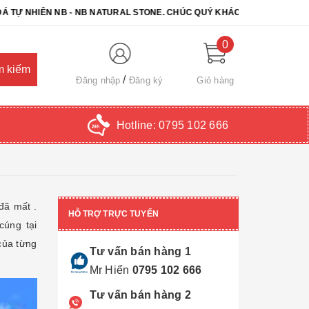
N NB - NB NATURAL STONE. CHÚC QUÝ KHÁCH CHỌN ĐƯỢC SẢN PHẨM 
0
Đăng nhập
Đăng ký
Giỏ hàng
Hotline:
0795 102 666
 đã mất .
HỖ TRỢ TRỰC TUYẾN
cúng tại
của từng
Tư vấn bán hàng 1
Mr Hiển
0795 102 666
Tư vấn bán hàng 2