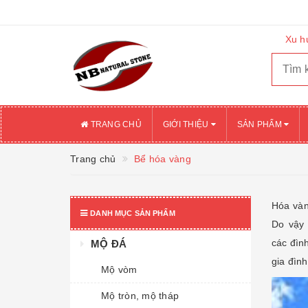
CHÀO MỪN
Xu h
TRANG CHỦ
GIỚI THIỆU
SẢN PHẨM
Trang chủ
Bể hóa vàng
Hóa vàng
DANH MỤC SẢN PHẨM
Do vậ
các đìn
MỘ ĐÁ
gia đình
Mộ vòm
Mộ tròn, mộ tháp