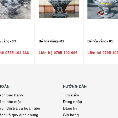
 vàng - 03
Bể hóa vàng - 02
Bể hóa vàng - 01
hệ 0795 102 666
Liên hệ 0795 102 666
Liên hệ 0795 10
KHOẢN
HƯỚNG DẪN
ách bảo hành
Tìm kiếm
ách bảo mật
Đăng nhập
ch đổi trả và hoàn tiền
Đăng ký
ách và quy định chung
Giỏ hàng