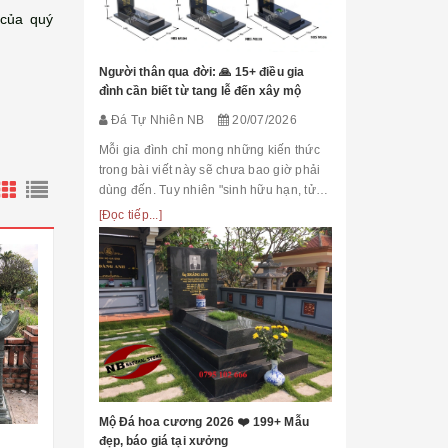
Đá Tự Nhiên
 của quý
Mộ phần là nơi
là chốn linh th
Người thân qua đời: 🙏 15+ điều gia
tộc. Xây dựng 
đình cần biết từ tang lễ đến xây mộ
tri ân công đứ
[Đọc tiếp...]
Đá Tự Nhiên NB
20/07/2026
của con cháu 
tổ...
Mỗi gia đình chỉ mong những kiến thức
trong bài viết này sẽ chưa bao giờ phải
dùng đến. Tuy nhiên "sinh hữu hạn, tử
bất kỳ" việc chuẩn bị đầy đủ kiến thức về
[Đọc tiếp...]
các thủ tục, nghi lễ và xây dựng mộ
phầ...
[101++ Mẫu] B
Cho Công Ty, R
Đá Tự Nhiên
Biển hiệu đá k
nhiều công ty, 
Mộ Đá hoa cương 2026 ❤️ 199+ Mẫu
cấp lựa chọn n
đẹp, báo giá tại xưởng