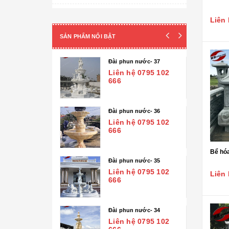
Cột đá - Chân đế tảng
Liên 
Đài phun nước
SẢN PHẨM NỔI BẬT
Lan can đá - Cột trụ
 nước- 41
Đài phun nước- 37
TƯỢNG ĐÁ
ệ 0795 102
Liên hệ 0795 102
666
Tượng Phúc- Lộc- Thọ
Tượng 18 vị la hán
 nước- 40
Đài phun nước- 36
ệ 0795 102
Liên hệ 0795 102
Tượng Phật Địa Tạng
666
Tượng Phật Di Lặc
Bể hóa
 nước- 39
Đài phun nước- 35
Tượng Quan Âm
ệ 0795 102
Liên hệ 0795 102
Liên 
666
Tượng Phật Thích Ca
Tượng Công giáo
 nước- 38
Đài phun nước- 34
ệ 0795 102
Liên hệ 0795 102
Tượng Nghệ thuật