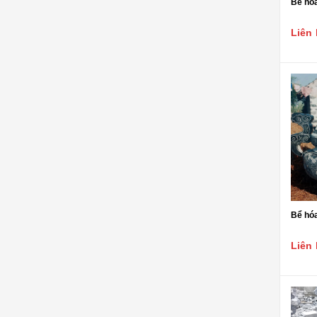
Bể hóa
ĐÁ NỘI - NGOẠI THẤT
Sập đá- Biển hiệu
Liên 
Lò sưởi đá
Phù điêu đá
Lavabo đá
Bồn tắm đá
Đèn đá
Bàn ghế đá
Bể hóa
NON BỘ- TIỂU CẢNH SÂN
VƯỜN
Liên 
ĐÁ PHONG THỦY
ĐÁ XÂY DỰNG