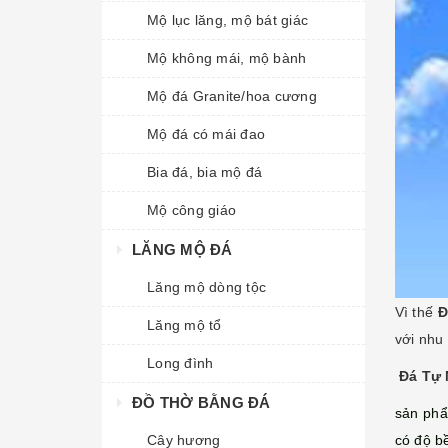
Mộ lục lăng, mộ bát giác
Mộ không mái, mộ bành
Mộ đá Granite/hoa cương
Mộ đá có mái đao
Bia đá, bia mộ đá
Mộ công giáo
LĂNG MỘ ĐÁ
Lăng mộ dòng tộc
Vì thế
Đ
Lăng mộ tổ
với nhu
Long đình
Đá Tự 
ĐỒ THỜ BẰNG ĐÁ
sản ph
có độ b
Cây hương