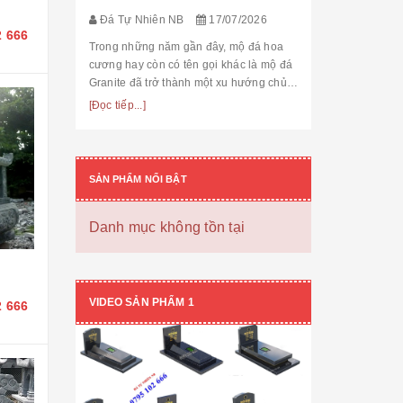
thế cùng độ bền
[Đọc tiếp...]
Đá Tự Nhiên NB
17/07/2026
hạng mục nhận
2 666
còn...
Trong những năm gần đây, mộ đá hoa
cương hay còn có tên gọi khác là mộ đá
Granite đã trở thành một xu hướng chủ
đạo trong thiết kế thi công mộ đá tự
[Đọc tiếp...]
nhiên. Với độ bền cao, mẫu mã đẹp, kiểu
dáng hiệ...
SẢN PHẨM NỔI BẬT
Danh mục không tồn tại
VIDEO SẢN PHẨM 1
2 666