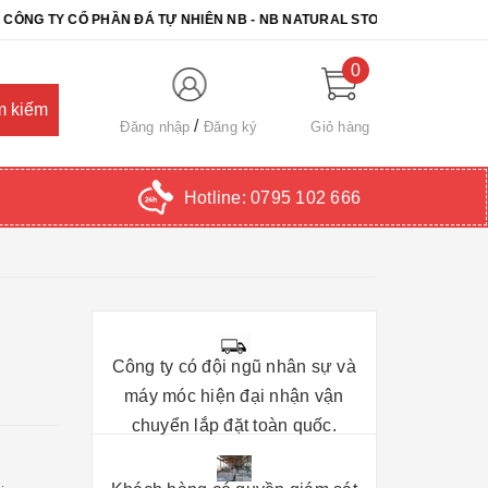
Y CỔ PHẦN ĐÁ TỰ NHIÊN NB - NB NATURAL STONE. CHÚC QUÝ KHÁCH
0
Đăng nhập
Đăng ký
Giỏ hàng
Hotline:
0795 102 666
Công ty có đội ngũ nhân sự và
máy móc hiện đại nhận vận
chuyển lắp đặt toàn quốc.