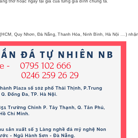
ăng thờ hoặc ngay tại gia của từng gia đình chúng ta.
(HCM, Quy Nhơn, Đà Nẵng, Thanh Hóa, Ninh Bình, Hà Nội ....) nhận 