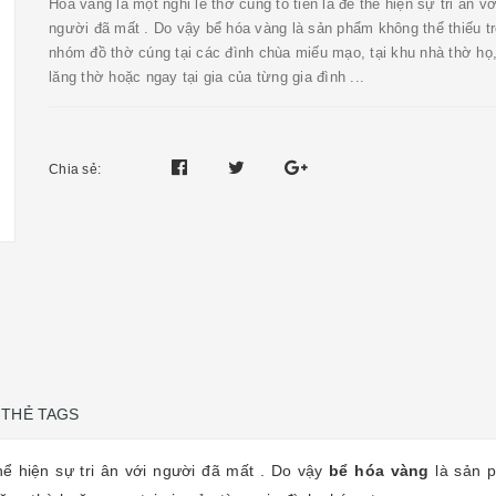
Hóa vàng là một nghi lễ thờ cúng tổ tiên là để thể hiện sự tri ân vớ
người đã mất . Do vậy bể hóa vàng là sản phẩm không thể thiếu t
nhóm đồ thờ cúng tại các đình chùa miếu mạo, tại khu nhà thờ họ
lăng thờ hoặc ngay tại gia của từng gia đình ...
Chia sẻ:
THẺ TAGS
thể hiện sự tri ân với người đã mất . Do vậy
bể hóa vàng
là sản p