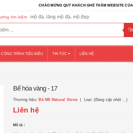
CHÀO MỪNG QUÝ KHÁCH GHÉ THĂM WEBSITE CỦA CÔNG T
mộ đá, lăng mộ đá, mộ đẹp
ướng tìm kiếm
CÔNG TRÌNH TIÊU BIỂU
TIN TỨC
LIÊN HỆ
Bể hóa vàng - 17
Thương hiệu:
Đá NB Natural Stone
Loại: (
Đang cập nhật ...
)
Liên hệ
Mô tả :