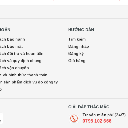
KHOẢN
HƯỚNG DẪN
ách bảo hành
Tìm kiếm
ách bảo mật
Đăng nhập
ch đổi trả và hoàn tiền
Đăng ký
ách và quy định chung
Giỏ hàng
ách vận chuyển
h và hình thức thanh toán
in sản phẩm dịch vụ do công ty
p
GIẢI ĐÁP THẮC MẮC
Tư vấn miễn phí (24/7)
0795 102 666