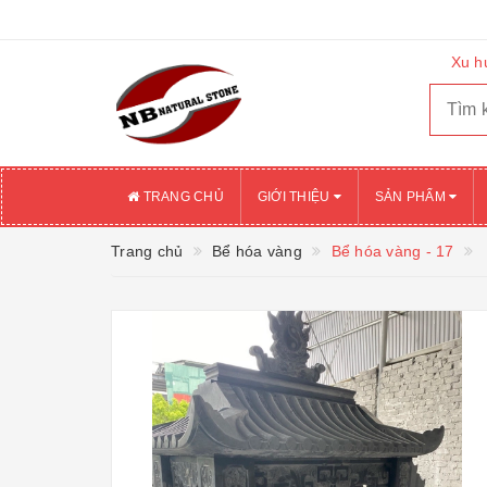
Xu h
TRANG CHỦ
GIỚI THIỆU
SẢN PHẨM
Trang chủ
Bể hóa vàng
Bể hóa vàng - 17