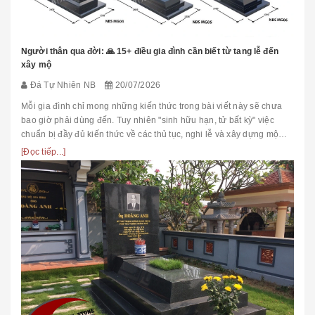
Người thân qua đời: 🙏 15+ điều gia đình cần biết từ tang lễ đến
xây mộ
Đá Tự Nhiên NB
20/07/2026
Mỗi gia đình chỉ mong những kiến thức trong bài viết này sẽ chưa
bao giờ phải dùng đến. Tuy nhiên "sinh hữu hạn, tử bất kỳ" việc
chuẩn bị đầy đủ kiến thức về các thủ tục, nghi lễ và xây dựng mộ
phầ...
[Đọc tiếp...]