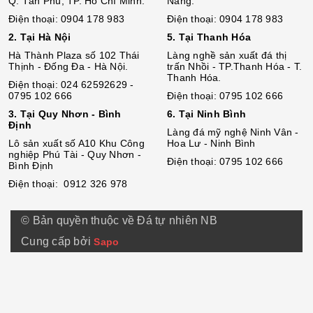
Q. Tân Phú, TP. Hồ Chí Minh.
Nẵng.
Điện thoại: 0904 178 983
Điện thoại: 0904 178 983
2. Tại Hà Nội
5. Tại Thanh Hóa
Hà Thành Plaza số 102 Thái
Làng nghề sản xuất đá thị
Thịnh - Đống Đa - Hà Nội.
trấn Nhồi - TP.Thanh Hóa - T.
Thanh Hóa.
Điện thoại: 024 62592629 -
0795 102 666
Điện thoại: 0795 102 666
3. Tại Quy Nhơn - Bình
6. Tại Ninh Bình
Định
Làng đá mỹ nghệ Ninh Vân -
Lô sả
n
xuất số A10 Khu Công
Hoa Lư - Ninh Bình
nghiệp Phú Tài - Quy Nhơn -
Điện thoại: 0795 102 666
Bình Định
Điện thoại: 0912 326 978
© Bản quyền thuộc về Đá tự nhiên NB
Cung cấp bởi
Sapo