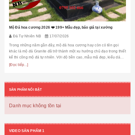
Mộ Đá hoa cương 2026 ❤️ 199+ Mẫu đẹp, báo giá tại xưởng
Đá Tự Nhiên NB
17/07/2026
Trong những năm gần đây, mộ đá hoa cương hay còn có tên gọi
khác là mộ đá Granite đã trở thành một xu hướng chủ đạo trong thiết
kế thi công mộ đá tự nhiên. Với độ bền cao, mẫu mã đẹp, kiểu dáng
hiệ...
[Đọc tiếp...]
SẢN PHẨM NỔI BẬT
Danh mục không tồn tại
VIDEO SẢN PHẨM 1