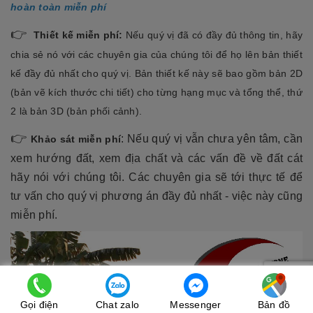
hoàn toàn miễn phí
👉
Thiết kế miễn phí:
Nếu quý vị đã có đầy đủ thông tin, hãy
chia sẻ nó với các chuyên gia của chúng tôi để họ lên bản thiết
kế đầy đủ nhất cho quý vị. Bản thiết kế này sẽ bao gồm bản 2D
(bản vẽ kích thước chi tiết) cho từng hạng mục và tổng thể, thứ
2 là bản 3D (bản phối cảnh).
👉
: Nếu quý vị vẫn chưa yên tâm, cần
Khảo sát miễn phí
xem hướng đất, xem địa chất và các vấn đề về đất cát
hãy nói với chúng tôi. Các chuyên gia sẽ tới thực tế để
tư vấn cho quý vị phương án đầy đủ nhất - việc này cũng
miễn phí.
Gọi điện
Chat zalo
Messenger
Bản đồ