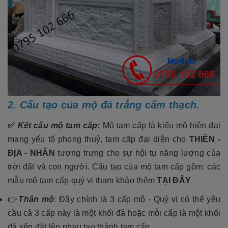
2. Cấu tạo của mộ đá trắng cẩm thạch.
✅
Kết cấu mộ tam cấp:
Mộ tam cấp là kiểu mộ hiện đại
mang yếu tố phong thuỷ, tam cấp đại diện cho
THIÊN -
ĐỊA - NHÂN
tượng trưng cho sự hội tụ năng lượng của
trời đất và con người. Cấu tạo của mộ tam cấp gồm: các
mẫu mộ tam cấp quý vị tham khảo thêm
TẠI ĐÂY
👉
Thân mộ
: Đây chính là 3 cấp mộ - Quý vị có thể yêu
cầu cả 3 cấp này là một khối đá hoặc mỗi cấp là một khối
đá xếp đặt lên nhau tạo thành tam cấp.