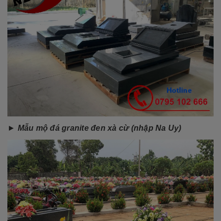
►
Mẫu mộ đá granite đen xà cừ (nhập Na Uy)