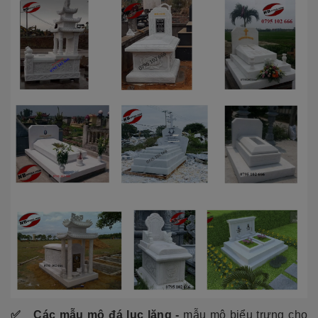
✅
Các mẫu mộ đá lục lăng -
mẫu mộ biểu trưng cho