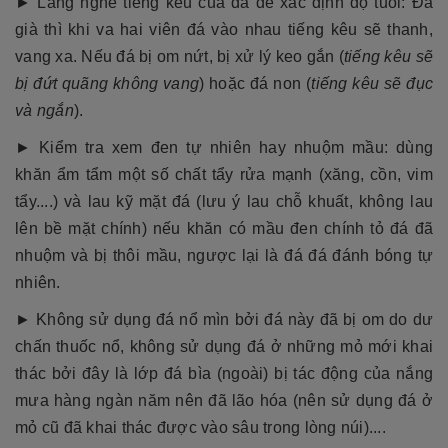
► Lắng nghe tiếng kêu của đá để xác định độ tuổi: Đá
già thì khi va hai viên đá vào nhau tiếng kêu sẽ thanh,
vang xa. Nếu đá bị om nứt, bị xử lý keo gắn (
tiếng kêu sẽ
bị đứt quãng không vang
) hoặc đá non (
tiếng kêu sẽ đục
và ngắn
).
► Kiểm tra xem đen tự nhiên hay nhuộm mầu: dùng
khăn ẩm tẩm một số chất tẩy rửa mạnh (xăng, cồn, vim
tẩy....) và lau kỹ mặt đá (lưu ý lau chỗ khuất, không lau
lên bề mặt chính) nếu khăn có mầu đen chính tỏ đá đã
nhuộm và bị thôi mầu, ngược lại là đá đá đánh bóng tự
nhiên.
► Không sử dụng đá nổ mìn bởi đá này đã bị om do dư
chấn thuốc nổ, không sử dụng đá ở những mỏ mới khai
thác bởi đây là lớp đá bìa (ngoài) bị tác động của nắng
mưa hàng ngàn năm nên đã lão hóa (nên sử dụng đá ở
mỏ cũ đã khai thác được vào sâu trong lòng núi)....