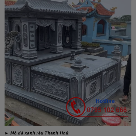
►
Mộ đá xanh rêu Thanh Hoá
: