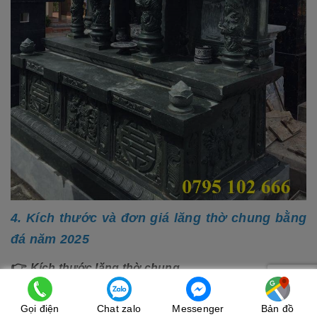
4. Kích thước và đ
ơn giá lăng thờ chung bằng
đá năm 2025
👉
Kích thước lăng th
ờ chung.
Tuỳ từng diện tích khu lăng mà thiết kế lăng thờ chung cho phù
Gọi điện
Chat zalo
Messenger
Bản đồ
lăng thờ chung
hợp, tuy nhiên dù to hay nhỏ thì kích thước