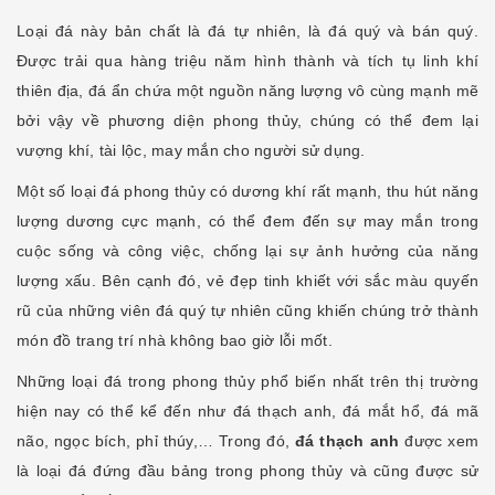
Loại đá này bản chất là đá tự nhiên, là đá quý và bán quý.
Được trải qua hàng triệu năm hình thành và tích tụ linh khí
thiên địa, đá ẩn chứa một nguồn năng lượng vô cùng mạnh mẽ
bởi vậy về phương diện phong thủy, chúng có thể đem lại
vượng khí, tài lộc, may mắn cho người sử dụng.
Một số loại đá phong thủy có dương khí rất mạnh, thu hút năng
lượng dương cực mạnh, có thể đem đến sự may mắn trong
cuộc sống và công việc, chống lại sự ảnh hưởng của năng
lượng xấu. Bên cạnh đó, vẻ đẹp tinh khiết với sắc màu quyến
rũ của những viên đá quý tự nhiên cũng khiến chúng trở thành
món đồ trang trí nhà không bao giờ lỗi mốt.
Những loại đá trong phong thủy phổ biến nhất trên thị trường
hiện nay có thể kể đến như đá thạch anh, đá mắt hổ, đá mã
não, ngọc bích, phỉ thúy,… Trong đó,
đá thạch anh
được xem
là loại đá đứng đầu bảng trong phong thủy và cũng được sử