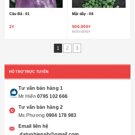
Cầu Đá - 01
Mặt dây - 08
2₫
500.000₫
600.000₫
1
2
3
HỖ TRỢ TRỰC TUYẾN
Tư vấn bán hàng 1
Mr Hiển
0795 102 666
Tư vấn bán hàng 2
Ms Phương
0904 178 983
Email liên hệ
datunhiennb@gmail.com