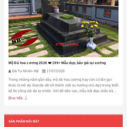
Mộ Đá hoa cương 2026 ❤️ 199+ Mẫu đẹp, báo giá tại xưởng
Đá Tự Nhiên NB
17/07/2026
Trong những năm gần đây, mộ đá hoa cương hay còn có tên gọi
khác là mộ đá Granite đã trở thành một xu hướng chủ đạo trong thiết
kế thi công mộ đá tự nhiên. Với độ bền cao, mẫu mã đẹp, kiểu dáng
hiệ...
[Đọc tiếp...]
SẢN PHẨM NỔI BẬT