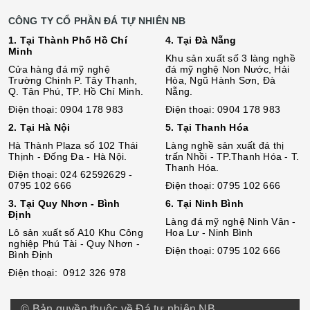
CÔNG TY CỔ PHẦN ĐÁ TỰ NHIÊN NB
1. Tại Thành Phố Hồ Chí
4. Tại Đà Nẵng
Minh
Khu sản xuất số 3 làng nghề
Cửa hàng đá mỹ nghệ
đá mỹ nghệ Non Nước, Hải
Trường Chinh P. Tây Thạnh,
Hòa, Ngũ Hành Sơn, Đà
Q. Tân Phú, TP. Hồ Chí Minh.
Nẵng.
Điện thoại: 0904 178 983
Điện thoại: 0904 178 983
2. Tại Hà Nội
5. Tại Thanh Hóa
Hà Thành Plaza số 102 Thái
Làng nghề sản xuất đá thị
Thịnh - Đống Đa - Hà Nội.
trấn Nhồi - TP.Thanh Hóa - T.
Thanh Hóa.
Điện thoại: 024 62592629 -
0795 102 666
Điện thoại: 0795 102 666
3. Tại Quy Nhơn - Bình
6. Tại Ninh Bình
Định
Làng đá mỹ nghệ Ninh Vân -
Lô sả
n
xuất số A10 Khu Công
Hoa Lư - Ninh Bình
nghiệp Phú Tài - Quy Nhơn -
Điện thoại: 0795 102 666
Bình Định
Điện thoại: 0912 326 978
© Bản quyền thuộc về Đá tự nhiên NB