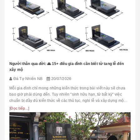
Người thân qua đời: 🙏 15+ điều gia đình cần biết từ tang lễ đến
xây mộ
Đá Tự Nhiên NB
20/07/2026
Mỗi gia đình chỉ mong những kiến thức trong bài viết này sẽ chưa
bao giờ phải dùng đến. Tuy nhiên "sinh hữu hạn, tử bất kỳ" việc
chuẩn bị đầy đủ kiến thức về các thủ tục, nghi lễ và xây dựng mộ
phầ...
[Đọc tiếp...]