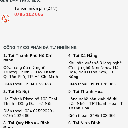
GIẢI ĐÁP THẮC MẮC
Tư vấn miễn phí (24/7)
0795 102 666
CÔNG TY CỔ PHẦN ĐÁ TỰ NHIÊN NB
1. Tại Thành Phố Hồ Chí
4. Tại Đà Nẵng
Minh
Khu sản xuất số 3 làng nghề
Cửa hàng đá mỹ nghệ
đá mỹ nghệ Non Nước, Hải
Trường Chinh P. Tây Thạnh,
Hòa, Ngũ Hành Sơn, Đà
Q. Tân Phú, TP. Hồ Chí Minh.
Nẵng.
Điện thoại: 0904 178 983
Điện thoại: 0904 178 983
2. Tại Hà Nội
5. Tại Thanh Hóa
Hà Thành Plaza số 102 Thái
Làng nghề sản xuất đá thị
Thịnh - Đống Đa - Hà Nội.
trấn Nhồi - TP.Thanh Hóa - T.
Thanh Hóa.
Điện thoại: 024 62592629 -
0795 102 666
Điện thoại: 0795 102 666
3. Tại Quy Nhơn - Bình
6. Tại Ninh Bình
Định