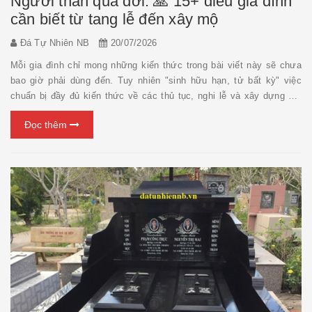
Người thân qua đời: 🙏 15+ điều gia đình
cần biết từ tang lễ đến xây mộ
Đá Tự Nhiên NB
20/07/2026
Mỗi gia đình chỉ mong những kiến thức trong bài viết này sẽ chưa
bao giờ phải dùng đến. Tuy nhiên "sinh hữu hạn, tử bất kỳ" việc
chuẩn bị đầy đủ kiến thức về các thủ tục, nghi lễ và xây dựng mộ
phần sẽ giúp gia đình chủ động hơn khi cần, đồng thời thể hiện sự
Đọc thêm
chu toàn và lòng hiếu kính đối với ng...