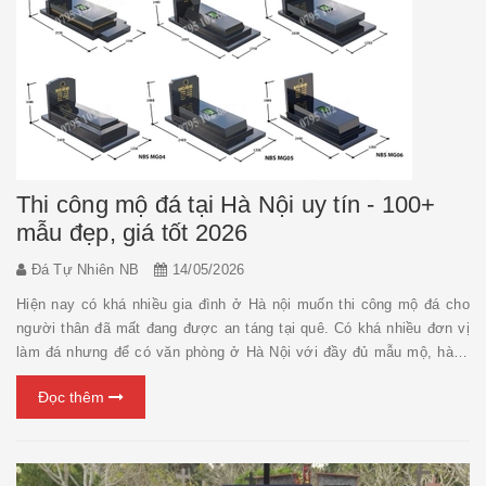
Thi công mộ đá tại Hà Nội uy tín - 100+
mẫu đẹp, giá tốt 2026
Đá Tự Nhiên NB
14/05/2026
Hiện nay có khá nhiều gia đình ở Hà nội muốn thi công mộ đá cho
người thân đã mất đang được an táng tại quê. Có khá nhiều đơn vị
làm đá nhưng để có văn phòng ở Hà Nội với đầy đủ mẫu mộ, hàng
vài chục mẫu đã, đủ các mầu sắc cùng đội ngũ thiết kế chuyên
Đọc thêm
nghiệp, các chuyên gia phong thuỷ có tâm sẵn ...