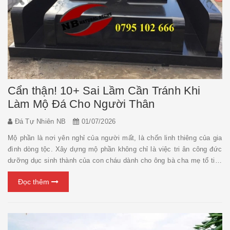
Cẩn thận! 10+ Sai Lầm Cần Tránh Khi
Làm Mộ Đá Cho Người Thân
Đá Tự Nhiên NB
01/07/2026
Mộ phần là nơi yên nghỉ của người mất, là chốn linh thiêng của gia
đình dòng tộc. Xây dựng mộ phần không chỉ là việc tri ân công đức
dưỡng dục sinh thành của con cháu dành cho ông bà cha mẹ tổ tiên
mà còn là truyền thống hiếu đạo uống nước nhớ nguồn có từ ngàn
Đọc thêm
đời nay. Mặc dù "TÂM" đã tốt, t...