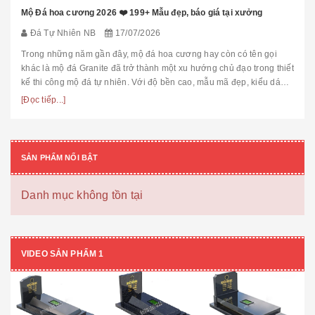
Mộ Đá hoa cương 2026 ❤️ 199+ Mẫu đẹp, báo giá tại xưởng
Đá Tự Nhiên NB
17/07/2026
Trong những năm gần đây, mộ đá hoa cương hay còn có tên gọi
khác là mộ đá Granite đã trở thành một xu hướng chủ đạo trong thiết
kế thi công mộ đá tự nhiên. Với độ bền cao, mẫu mã đẹp, kiểu dáng
hiệ...
[Đọc tiếp...]
SẢN PHẨM NỔI BẬT
Danh mục không tồn tại
VIDEO SẢN PHẨM 1