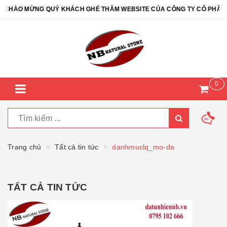
ỪNG QUÝ KHÁCH GHÉ THĂM WEBSITE CỦA CÔNG TY CỔ PHẦN ĐÁ TỰ N
0
Trang chủ
Tất cả tin tức
danhmuclq_mo-da
TẤT CẢ TIN TỨC