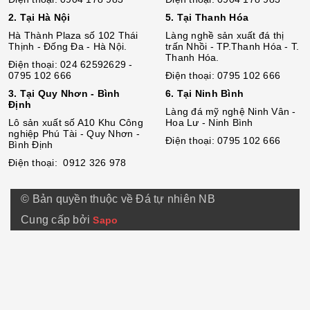
2. Tại Hà Nội
5. Tại Thanh Hóa
Hà Thành Plaza số 102 Thái
Làng nghề sản xuất đá thị
Thịnh - Đống Đa - Hà Nội.
trấn Nhồi - TP.Thanh Hóa - T.
Thanh Hóa.
Điện thoại: 024 62592629 -
0795 102 666
Điện thoại: 0795 102 666
3. Tại Quy Nhơn - Bình
6. Tại Ninh Bình
Định
Làng đá mỹ nghệ Ninh Vân -
Lô sả
n
xuất số A10 Khu Công
Hoa Lư - Ninh Bình
nghiệp Phú Tài - Quy Nhơn -
Điện thoại: 0795 102 666
Bình Định
Điện thoại: 0912 326 978
© Bản quyền thuộc về Đá tự nhiên NB
Cung cấp bởi
Sapo