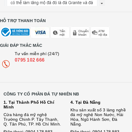
HỖ TRỢ THANH TOÁN
GIẢI ĐÁP THẮC MẮC
Tư vấn miễn phí (24/7)
0795 102 666
CÔNG TY CỔ PHẦN ĐÁ TỰ NHIÊN NB
1. Tại Thành Phố Hồ Chí
4. Tại Đà Nẵng
Minh
Khu sản xuất số 3 làng nghề
Cửa hàng đá mỹ nghệ
đá mỹ nghệ Non Nước, Hải
Trường Chinh P. Tây Thạnh,
Hòa, Ngũ Hành Sơn, Đà
Q. Tân Phú, TP. Hồ Chí Minh.
Nẵng.
Điện thoại: 0904 178 983
Điện thoại: 0904 178 983