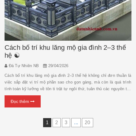
Cách bố trí khu lăng mộ gia đình 2–3 thế
hệ ☯️
Đá Tự Nhiên NB
29/04/2026
Cách bố trí khu lăng mộ gia đình 2–3 thế hệ không chỉ đơn thuần là
việc sắp đặt vị trí mộ phần sao cho gọn gàng, mà còn là quá trình
tính toán kỹ lưỡng về tôn ti trật tự ngôi thứ, tuân thủ các nguyên tắc
phong thủy và định hướng lâu dài cho các thế hệ sau này. Một cách
Đọc thêm
bố trí hợp lý sẽ giúp ...
1
2
3
...
20