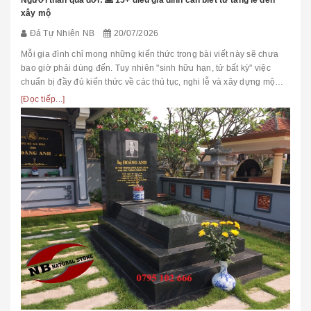
xây mộ
Đá Tự Nhiên NB
20/07/2026
Mỗi gia đình chỉ mong những kiến thức trong bài viết này sẽ chưa
bao giờ phải dùng đến. Tuy nhiên "sinh hữu hạn, tử bất kỳ" việc
chuẩn bị đầy đủ kiến thức về các thủ tục, nghi lễ và xây dựng mộ
phầ...
[Đọc tiếp...]