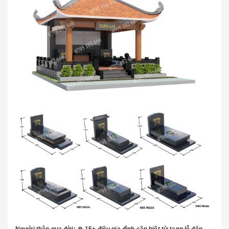
Người thân qua đời: 🙏 15+ điều gia đình cần biết từ tang lễ đến