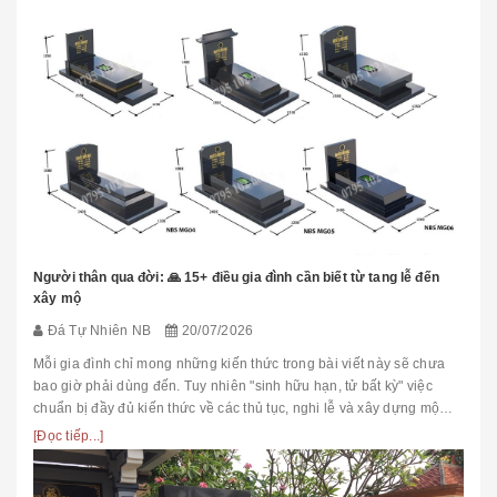
Người thân qua đời: 🙏 15+ điều gia đình cần biết từ tang lễ đến
xây mộ
Đá Tự Nhiên NB
20/07/2026
Mỗi gia đình chỉ mong những kiến thức trong bài viết này sẽ chưa
bao giờ phải dùng đến. Tuy nhiên "sinh hữu hạn, tử bất kỳ" việc
chuẩn bị đầy đủ kiến thức về các thủ tục, nghi lễ và xây dựng mộ
phầ...
[Đọc tiếp...]