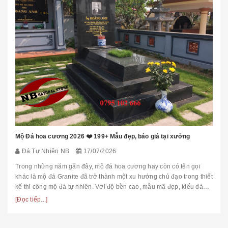
Mộ Đá hoa cương 2026 ❤️ 199+ Mẫu đẹp, báo giá tại xưởng
Đá Tự Nhiên NB
17/07/2026
Trong những năm gần đây, mộ đá hoa cương hay còn có tên gọi
khác là mộ đá Granite đã trở thành một xu hướng chủ đạo trong thiết
kế thi công mộ đá tự nhiên. Với độ bền cao, mẫu mã đẹp, kiểu dáng
hiệ...
[Đọc tiếp...]