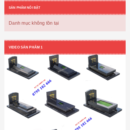
SẢN PHẨM NỔI BẬT
Danh mục không tồn tại
VIDEO SẢN PHẨM 1