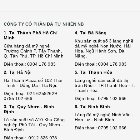
CÔNG TY CỔ PHẦN ĐÁ TỰ NHIÊN NB
1. Tại Thành Phố Hồ Chí
4. Tại Đà Nẵng
Minh
Khu sản xuất số 3 làng nghề
Cửa hàng đá mỹ nghệ
đá mỹ nghệ Non Nước, Hải
Trường Chinh P. Tây Thạnh,
Hòa, Ngũ Hành Sơn, Đà
Q. Tân Phú, TP. Hồ Chí Minh.
Nẵng.
Điện thoại: 0904 178 983
Điện thoại: 0904 178 983
2. Tại Hà Nội
5. Tại Thanh Hóa
Hà Thành Plaza số 102 Thái
Làng nghề sản xuất đá thị
Thịnh - Đống Đa - Hà Nội.
trấn Nhồi - TP.Thanh Hóa - T.
Thanh Hóa.
Điện thoại: 024 62592629 -
0795 102 666
Điện thoại: 0795 102 666
3. Tại Quy Nhơn - Bình
6. Tại Ninh Bình
Định
Làng đá mỹ nghệ Ninh Vân -
Lô sả
n
xuất số A10 Khu Công
Hoa Lư - Ninh Bình
nghiệp Phú Tài - Quy Nhơn -
Điện thoại: 0795 102 666
Bình Định
Điện thoại: 0912 326 978