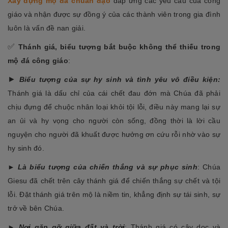
Xây dựng mộ đá chuẩn đạo
đáp ứng các yêu cầu của công
giáo và nhận được sự đồng ý của các thành viên trong gia đình
luôn là vấn đề nan giải.
✅
Thánh giá, biểu tượng bắt buộc không thể thiếu trong
mộ đá công giáo
:
►
Biểu tượng của sự hy sinh và tình yêu vô điều kiện:
Thánh giá là dấu chỉ của cái chết đau đớn mà Chúa đã phải
chịu đựng để chuộc nhân loại khỏi tội lỗi, điều này mang lại sự
an ủi và hy vọng cho người còn sống, đồng thời là lời cầu
nguyện cho người đã khuất được hưởng ơn cứu rỗi nhờ vào sự
hy sinh đó.
►
Là biểu tượng của chiến thắng và sự phục sinh
: Chúa
Giesu đã chết trên cây thánh giá để chiến thắng sự chết và tội
lỗi. Đặt thánh giá trên mộ là niềm tin, khẳng định sự tái sinh, sự
trở về bên Chúa.
►
Nơi gặp gỡ giữa đất và trời
: Thánh giá có cây dọc và