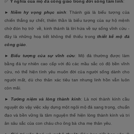
✅
Ý nghĩa của mộ đá công giáo trong đời sống tâm linh
:
►
Niềm hy vọng phục sinh
: Thánh giá là biểu tượng của
chiến thắng sự chết, thiên thần là biểu tượng của sự hộ mệnh
chờ đón họ trở về, kinh thánh là lời hứa về sự sống vĩnh cửu -
đây là những hoạ tiết không thể thiếu trong
thiết kế mộ đá
công giáo
.
►
Biểu tượng của sự vĩnh cửu
: Mộ đá thường được làm
bằng đá tự nhiên cao cấp với đủ các mầu sắc có độ bền vĩnh
cửu, nó thể hiện tình yêu muôn đời của người sống dành cho
người mất, dù cho thân xác tiêu tan nhưng linh hồn vẫn luôn
còn mãi.
►
Tưởng niệm và lòng thành kính
: Là nơi thành kính cầu
nguyệt do vậy việc xây dựng một ngôi mộ đá sang trọng, chuẩn
đạo và bền vững là tâm nguyện thể hiện lòng thành kính và tri
ân sâu sắc của con cháu cho ông bà cha mẹ thân yêu.