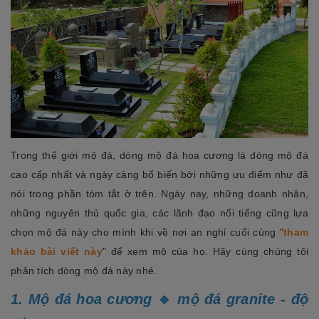
Trong thế giới mộ đá, dòng mộ đá hoa cương là dòng mộ đá
cao cấp nhất và ngày càng bổ biến bởi những ưu điểm như đã
nói trong phần tóm tắt ở trên. Ngày nay, những doanh nhân,
những nguyên thủ quốc gia, các lãnh đạo nổi tiếng cũng lựa
chọn mộ đá này cho mình khi về nơi an nghỉ cuối cùng "
tham
khảo bài viết này
" để xem mộ của họ. Hãy cùng chúng tôi
phân tích dòng mộ đá này nhé.
1. Mộ đá hoa cương
🔹
mộ đá granite - độ