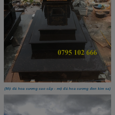
(Mộ đá hoa cương cao cấp - mộ đá hoa cương đen kim sa)