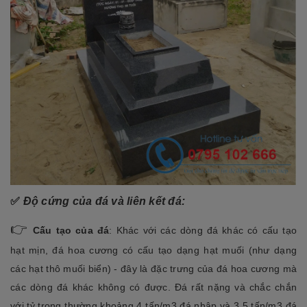
✅
Độ cứng của đá và liên kết đá:
👉
Cấu tạo của đá
: Khác với các dòng đá khác có cấu tạo
hạt mịn, đá hoa cương có cấu tạo dạng hạt muối (như dạng
các hạt thô muối biển) - đây là đặc trưng của đá hoa cương mà
các dòng đá khác không có được. Đá rất nặng và chắc chắn
với tỷ trọng thường khoảng 4 tấn/m3 đá nhập và 3.5 tấn/m3 đá