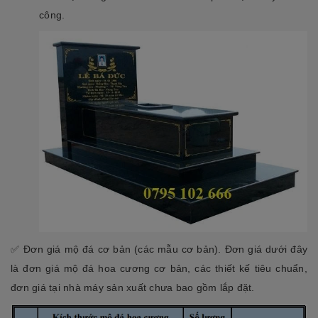
công.
✅
Đơn giá mộ đá cơ bản (các mẫu cơ bản). Đơn giá dưới đây
là đơn giá mộ đá hoa cương cơ bản, các thiết kế tiêu chuẩn,
đơn giá tại nhà máy sản xuất chưa bao gồm lắp đặt.