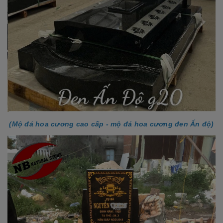
(Mộ đá hoa cương cao cấp - mộ đá hoa cương đen Ấn độ)