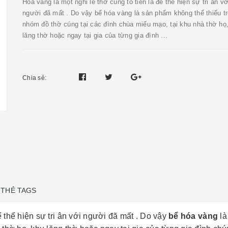
Hóa vàng là một nghi lễ thờ cúng tổ tiên là để thể hiện sự tri ân vớ
người đã mất . Do vậy bể hóa vàng là sản phẩm không thể thiếu t
nhóm đồ thờ cúng tại các đình chùa miếu mạo, tại khu nhà thờ họ
lăng thờ hoặc ngay tại gia của từng gia đình ...
Chia sẻ:
THẺ TAGS
ể thể hiện sự tri ân với người đã mất . Do vậy
bể hóa vàng
là