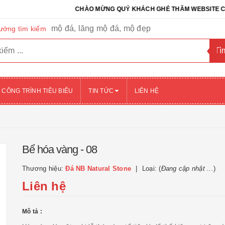
CHÀO MỪNG QUÝ KHÁCH GHÉ THĂM WEBSITE CỦA CÔNG 
mộ đá, lăng mộ đá, mộ đẹp
ướng tìm kiếm
CÔNG TRÌNH TIÊU BIỂU
TIN TỨC
LIÊN HỆ
Bể hóa vàng - 08
Thương hiệu:
Đá NB Natural Stone
Loại: (
Đang cập nhật ...
)
Liên hệ
Mô tả :