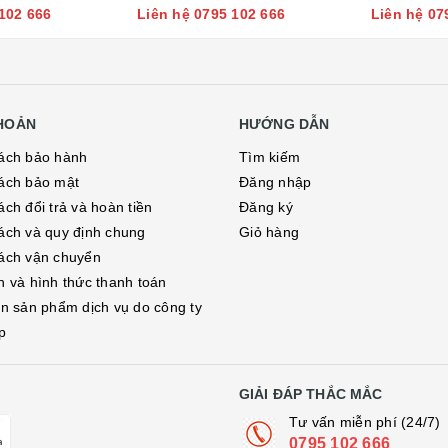
102 666
Liên hệ 0795 102 666
Liên hệ 07
KHOẢN
HƯỚNG DẪN
ách bảo hành
Tìm kiếm
ách bảo mật
Đăng nhập
ch đổi trả và hoàn tiền
Đăng ký
ách và quy định chung
Giỏ hàng
ách vận chuyển
h và hình thức thanh toán
in sản phẩm dịch vụ do công ty
p
GIẢI ĐÁP THẮC MẮC
Tư vấn miễn phí (24/7)
0795 102 666