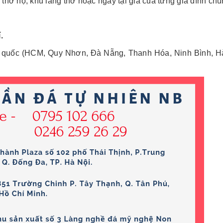
 thờ họ, khu lăng thờ hoặc ngay tại gia của từng gia đình chú
í.
ổ quốc (HCM, Quy Nhơn, Đà Nẵng, Thanh Hóa, Ninh Bình, Hà N