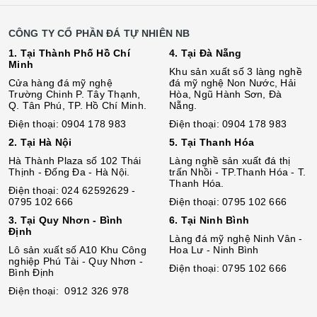
CÔNG TY CỔ PHẦN ĐÁ TỰ NHIÊN NB
1. Tại Thành Phố Hồ Chí
4. Tại Đà Nẵng
Minh
Khu sản xuất số 3 làng nghề
Cửa hàng đá mỹ nghệ
đá mỹ nghệ Non Nước, Hải
Trường Chinh P. Tây Thạnh,
Hòa, Ngũ Hành Sơn, Đà
Q. Tân Phú, TP. Hồ Chí Minh.
Nẵng.
Điện thoại: 0904 178 983
Điện thoại: 0904 178 983
2. Tại Hà Nội
5. Tại Thanh Hóa
Hà Thành Plaza số 102 Thái
Làng nghề sản xuất đá thị
Thịnh - Đống Đa - Hà Nội.
trấn Nhồi - TP.Thanh Hóa - T.
Thanh Hóa.
Điện thoại: 024 62592629 -
0795 102 666
Điện thoại: 0795 102 666
3. Tại Quy Nhơn - Bình
6. Tại Ninh Bình
Định
Làng đá mỹ nghệ Ninh Vân -
Lô sả
n
xuất số A10 Khu Công
Hoa Lư - Ninh Bình
nghiệp Phú Tài - Quy Nhơn -
Điện thoại: 0795 102 666
Bình Định
Điện thoại: 0912 326 978