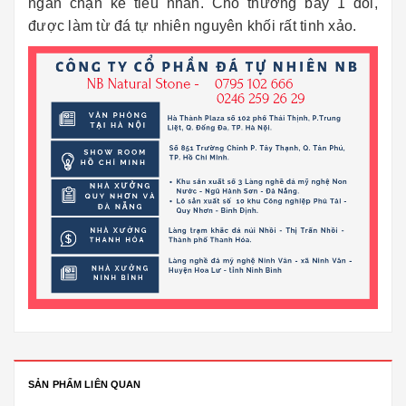
ngăn chặn kẻ tiểu nhân. Chó thường bầy 1 đôi,
được làm từ đá tự nhiên nguyên khối rất tinh xảo.
SẢN PHẨM LIÊN QUAN