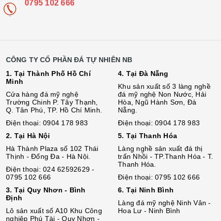
0795 102 666
CÔNG TY CỔ PHẦN ĐÁ TỰ NHIÊN NB
1. Tại Thành Phố Hồ Chí
4. Tại Đà Nẵng
Minh
Khu sản xuất số 3 làng nghề
Cửa hàng đá mỹ nghệ
đá mỹ nghệ Non Nước, Hải
Trường Chinh P. Tây Thạnh,
Hòa, Ngũ Hành Sơn, Đà
Q. Tân Phú, TP. Hồ Chí Minh.
Nẵng.
Điện thoại: 0904 178 983
Điện thoại: 0904 178 983
2. Tại Hà Nội
5. Tại Thanh Hóa
Hà Thành Plaza số 102 Thái
Làng nghề sản xuất đá thị
Thịnh - Đống Đa - Hà Nội.
trấn Nhồi - TP.Thanh Hóa - T.
Thanh Hóa.
Điện thoại: 024 62592629 -
0795 102 666
Điện thoại: 0795 102 666
3. Tại Quy Nhơn - Bình
6. Tại Ninh Bình
Định
Làng đá mỹ nghệ Ninh Vân -
Lô sả
n
xuất số A10 Khu Công
Hoa Lư - Ninh Bình
nghiệp Phú Tài - Quy Nhơn -