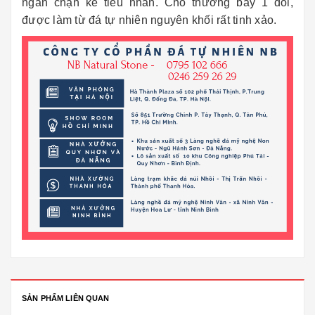
ngăn chặn kẻ tiểu nhân. Chó thường bầy 1 đôi,
được làm từ đá tự nhiên nguyên khối rất tinh xảo.
SẢN PHẨM LIÊN QUAN