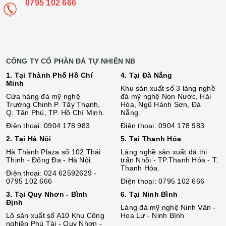
0795 102 666
CÔNG TY CỔ PHẦN ĐÁ TỰ NHIÊN NB
1. Tại Thành Phố Hồ Chí
4. Tại Đà Nẵng
Minh
Khu sản xuất số 3 làng nghề
Cửa hàng đá mỹ nghệ
đá mỹ nghệ Non Nước, Hải
Trường Chinh P. Tây Thạnh,
Hòa, Ngũ Hành Sơn, Đà
Q. Tân Phú, TP. Hồ Chí Minh.
Nẵng.
Điện thoại: 0904 178 983
Điện thoại: 0904 178 983
2. Tại Hà Nội
5. Tại Thanh Hóa
Hà Thành Plaza số 102 Thái
Làng nghề sản xuất đá thị
Thịnh - Đống Đa - Hà Nội.
trấn Nhồi - TP.Thanh Hóa - T.
Thanh Hóa.
Điện thoại: 024 62592629 -
0795 102 666
Điện thoại: 0795 102 666
3. Tại Quy Nhơn - Bình
6. Tại Ninh Bình
Định
Làng đá mỹ nghệ Ninh Vân -
Lô sả
n
xuất số A10 Khu Công
Hoa Lư - Ninh Bình
nghiệp Phú Tài - Quy Nhơn -