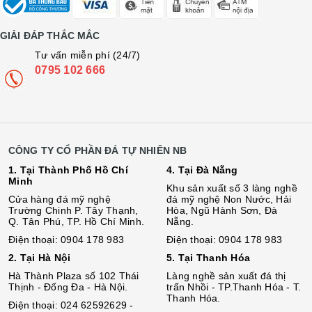
GIẢI ĐÁP THẮC MẮC
Tư vấn miễn phí (24/7)
0795 102 666
CÔNG TY CỔ PHẦN ĐÁ TỰ NHIÊN NB
1. Tại Thành Phố Hồ Chí
4. Tại Đà Nẵng
Minh
Khu sản xuất số 3 làng nghề
Cửa hàng đá mỹ nghệ
đá mỹ nghệ Non Nước, Hải
Trường Chinh P. Tây Thạnh,
Hòa, Ngũ Hành Sơn, Đà
Q. Tân Phú, TP. Hồ Chí Minh.
Nẵng.
Điện thoại: 0904 178 983
Điện thoại: 0904 178 983
2. Tại Hà Nội
5. Tại Thanh Hóa
Hà Thành Plaza số 102 Thái
Làng nghề sản xuất đá thị
Thịnh - Đống Đa - Hà Nội.
trấn Nhồi - TP.Thanh Hóa - T.
Thanh Hóa.
Điện thoại: 024 62592629 -