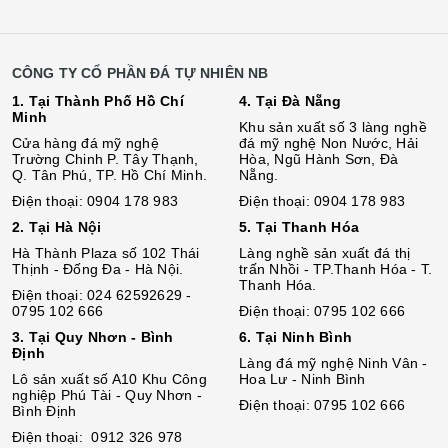
CÔNG TY CỔ PHẦN ĐÁ TỰ NHIÊN NB
1. Tại Thành Phố Hồ Chí
4. Tại Đà Nẵng
Minh
Khu sản xuất số 3 làng nghề
Cửa hàng đá mỹ nghệ
đá mỹ nghệ Non Nước, Hải
Trường Chinh P. Tây Thạnh,
Hòa, Ngũ Hành Sơn, Đà
Q. Tân Phú, TP. Hồ Chí Minh.
Nẵng.
Điện thoại: 0904 178 983
Điện thoại: 0904 178 983
2. Tại Hà Nội
5. Tại Thanh Hóa
Hà Thành Plaza số 102 Thái
Làng nghề sản xuất đá thị
Thịnh - Đống Đa - Hà Nội.
trấn Nhồi - TP.Thanh Hóa - T.
Thanh Hóa.
Điện thoại: 024 62592629 -
0795 102 666
Điện thoại: 0795 102 666
3. Tại Quy Nhơn - Bình
6. Tại Ninh Bình
Định
Làng đá mỹ nghệ Ninh Vân -
Lô sả
n
xuất số A10 Khu Công
Hoa Lư - Ninh Bình
nghiệp Phú Tài - Quy Nhơn -
Điện thoại: 0795 102 666
Bình Định
Điện thoại: 0912 326 978