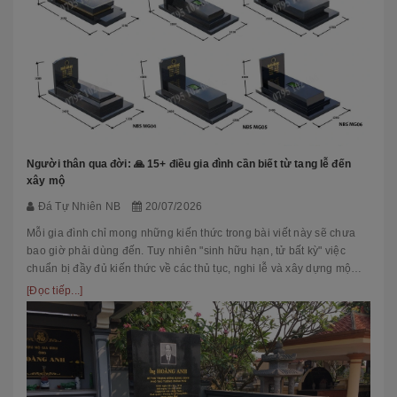
Người thân qua đời: 🙏 15+ điều gia đình cần biết từ tang lễ đến
xây mộ
Đá Tự Nhiên NB
20/07/2026
Mỗi gia đình chỉ mong những kiến thức trong bài viết này sẽ chưa
bao giờ phải dùng đến. Tuy nhiên "sinh hữu hạn, tử bất kỳ" việc
chuẩn bị đầy đủ kiến thức về các thủ tục, nghi lễ và xây dựng mộ
phầ...
[Đọc tiếp...]