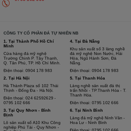
CÔNG TY CỔ PHẦN ĐÁ TỰ NHIÊN NB
1. Tại Thành Phố Hồ Chí
4. Tại Đà Nẵng
Minh
Khu sản xuất số 3 làng nghề
Cửa hàng đá mỹ nghệ
đá mỹ nghệ Non Nước, Hải
Trường Chinh P. Tây Thạnh,
Hòa, Ngũ Hành Sơn, Đà
Q. Tân Phú, TP. Hồ Chí Minh.
Nẵng.
Điện thoại: 0904 178 983
Điện thoại: 0904 178 983
2. Tại Hà Nội
5. Tại Thanh Hóa
Hà Thành Plaza số 102 Thái
Làng nghề sản xuất đá thị
Thịnh - Đống Đa - Hà Nội.
trấn Nhồi - TP.Thanh Hóa - T.
Thanh Hóa.
Điện thoại: 024 62592629 -
0795 102 666
Điện thoại: 0795 102 666
3. Tại Quy Nhơn - Bình
6. Tại Ninh Bình
Định
Làng đá mỹ nghệ Ninh Vân -
Lô sả
n
xuất số A10 Khu Công
Hoa Lư - Ninh Bình
nghiệp Phú Tài - Quy Nhơn -
Điện thoại: 0795 102 666