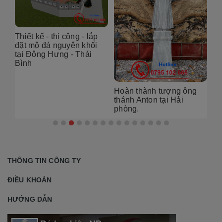
Thiết kế - thi công - lắp
đặt mộ đá nguyên khối
tại Đông Hưng - Thái
Bình
Hoàn thành tượng ông
Lắp đặ
thánh Anton tại Hải
âm tự 
phòng.
Hà Nộ
THÔNG TIN CÔNG TY
ĐIỀU KHOẢN
HƯỚNG DẪN