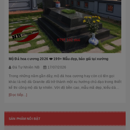
Mộ Đá hoa cương 2026 ❤️ 199+ Mẫu đẹp, báo giá tại xưởng
Đá Tự Nhiên NB
17/07/2026
Trong những năm gần đây, mộ đá hoa cương hay còn có tên gọi
khác là mộ đá Granite đã trở thành một xu hướng chủ đạo trong thiết
kế thi công mộ đá tự nhiên. Với độ bền cao, mẫu mã đẹp, kiểu dáng
hiệ...
[Đọc tiếp...]
SẢN PHẨM NỔI BẬT