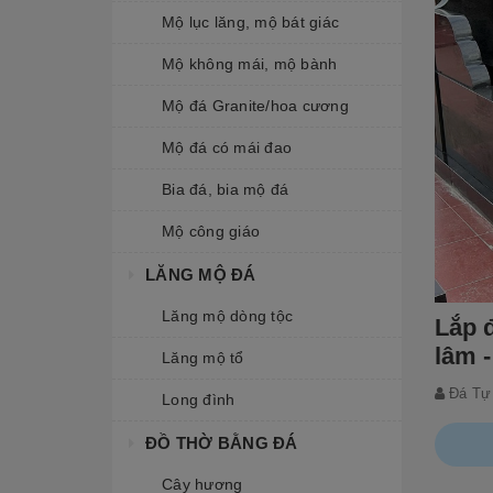
Mộ lục lăng, mộ bát giác
Mộ không mái, mộ bành
Mộ đá Granite/hoa cương
Mộ đá có mái đao
Bia đá, bia mộ đá
Mộ công giáo
LĂNG MỘ ĐÁ
Lăng mộ dòng tộc
Lắp đ
lâm -
Lăng mộ tổ
Đá Tự
Long đình
ĐỒ THỜ BẰNG ĐÁ
Cây hương