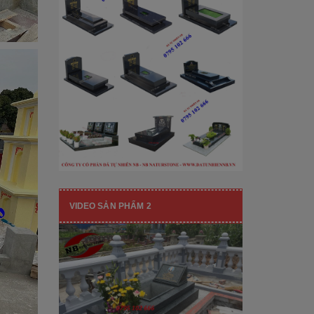
[Đọc tiếp...]
hạng mục nhận diện thương hiệu, nó
còn...
VIDEO SẢN PHẨM 2