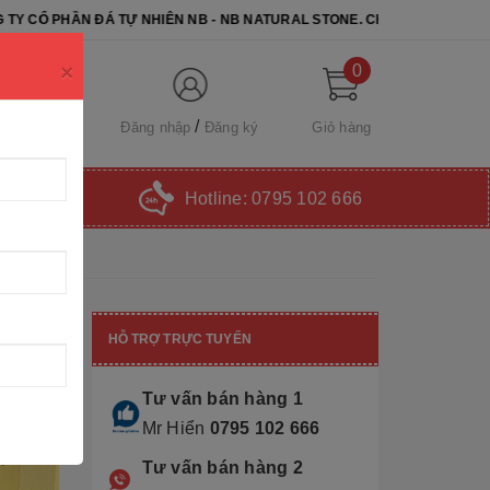
TỰ NHIÊN NB - NB NATURAL STONE. CHÚC QUÝ KHÁCH CHỌN ĐƯỢC SẢ
×
0
Đăng nhập
Đăng ký
Giỏ hàng
Hotline:
0795 102 666
HỖ TRỢ TRỰC TUYẾN
Tư vấn bán hàng 1
Mr Hiển
0795 102 666
Tư vấn bán hàng 2