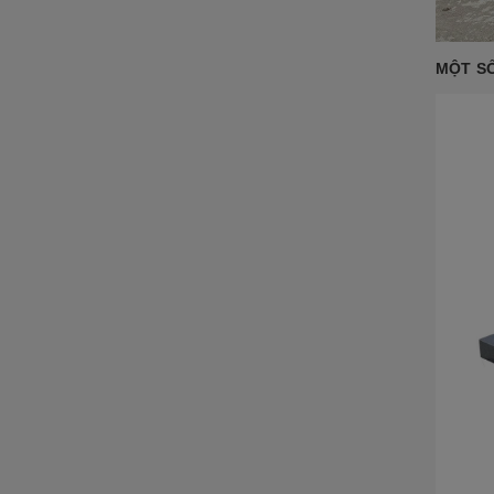
ĐÁ NỘI - NGOẠI THẤT
Sập đá- Biển hiệu
MỘT SỐ
Lò sưởi đá
Phù điêu đá
Lavabo đá
Bồn tắm đá
Đèn đá
Bàn ghế đá
NON BỘ- TIỂU CẢNH SÂN
VƯỜN
ĐÁ PHONG THỦY
ĐÁ XÂY DỰNG