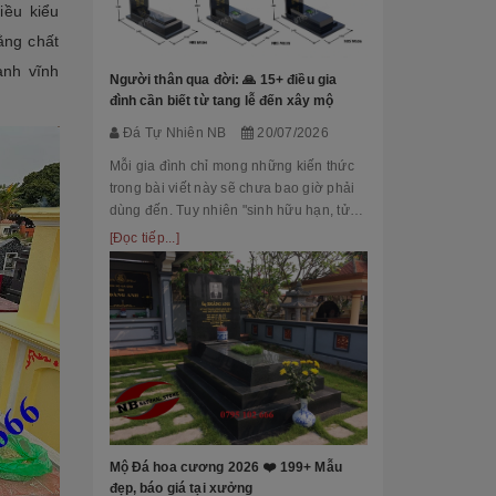
iều kiểu
Đá Tự Nhiên
ằng chất
Mộ phần là nơi
ành vĩnh
là chốn linh th
Người thân qua đời: 🙏 15+ điều gia
tộc. Xây dựng 
đình cần biết từ tang lễ đến xây mộ
tri ân công đứ
[Đọc tiếp...]
Đá Tự Nhiên NB
20/07/2026
của con cháu 
tổ...
Mỗi gia đình chỉ mong những kiến thức
trong bài viết này sẽ chưa bao giờ phải
dùng đến. Tuy nhiên "sinh hữu hạn, tử
bất kỳ" việc chuẩn bị đầy đủ kiến thức về
[Đọc tiếp...]
các thủ tục, nghi lễ và xây dựng mộ
phầ...
[101++ Mẫu] B
Cho Công Ty, R
Đá Tự Nhiên
Biển hiệu đá k
nhiều công ty, 
Mộ Đá hoa cương 2026 ❤️ 199+ Mẫu
cấp lựa chọn n
đẹp, báo giá tại xưởng