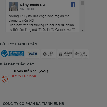
HỖ TRỢ THANH TOÁN
GIẢI ĐÁP THẮC MẮC
Tư vấn miễn phí (24/7)
0795 102 666
CÔNG TY CỔ PHẦN ĐÁ TỰ NHIÊN NB