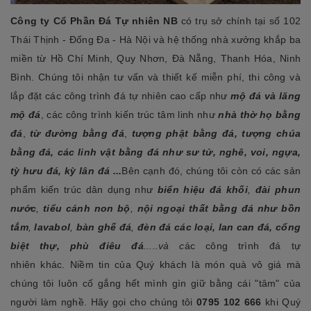
Công ty Cổ Phần Đá Tự nhiên NB
có trụ sở chính tại số 102
Thái Thịnh - Đống Đa - Hà Nội và hệ thống nhà xưởng khắp ba
miền từ Hồ Chí Minh, Quy Nhơn, Đà Nẵng, Thanh Hóa, Ninh
Bình. Chúng tôi nhận tư vấn và thiết kế miễn phí, thi công và
lắp đặt các công trình đá tự nhiên cao cấp như
mộ đá và lăng
mộ đá
, các công trình kiến trúc tâm linh như
nhà thờ họ bằng
đá
,
từ đường bằng đá
,
tượng phật bằng đá, tượng chúa
bằng đá, các linh vật bằng đá như sư tử, nghê, voi, ngựa,
tỳ hưu đá, kỳ lân đá ...
Bên cạnh đó, chúng tôi còn có các sản
phẩm kiến trúc dân dụng như
biển hiệu đá khối
,
đài phun
nước
,
tiểu cảnh non bộ
,
nội ngoại thất bằng đá
như bồn
tắm
,
lavabol
,
bàn ghế đá
,
đèn đá các loại, lan can đá, cổng
biệt thự, phù điêu đá
.....và c
ác công trình đá tự
nhiên khác. Niềm tin của Quý khách là món quà vô giá mà
chúng tôi luôn cố gắng hết mình gìn giữ bằng cái "tâm" của
người làm nghề. Hãy gọi cho chúng tôi
0795 102 666
khi Quý