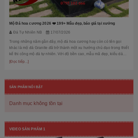
Mộ Đá hoa cương 2026 ❤️ 199+ Mẫu đẹp, báo giá tại xưởng
Đá Tự Nhiên NB
17/07/2026
Trong những năm gần đây, mộ đá hoa cương hay còn có tên gọi
khác là mộ đá Granite đã trở thành một xu hướng chủ đạo trong thiết
kế thi công mộ đá tự nhiên. Với độ bền cao, mẫu mã đẹp, kiểu dáng
hiệ...
[Đọc tiếp...]
SẢN PHẨM NỔI BẬT
Danh mục không tồn tại
VIDEO SẢN PHẨM 1