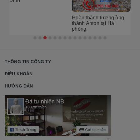
Bình
Hoàn thành tượng ông
Lắ
thánh Anton tại Hải
âm
phòng.
Hà
THÔNG TIN CÔNG TY
ĐIỀU KHOẢN
HƯỚNG DẪN