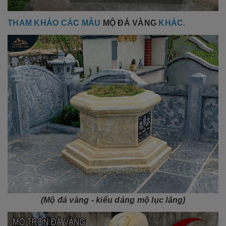
THAM KHẢO CÁC MẪU
MỘ ĐÁ VÀNG
KHÁC.
(Mộ đá vàng - kiểu dáng mộ lục lăng)