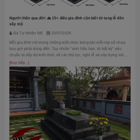
Người thân qua đời: 🙏 15+ điều gia đình cần biết từ tang lễ đến
xây mộ
Đá Tự Nhiên NB
20/07/2026
Mỗi gia đình chỉ mong những kiến thức trong bài viết này sẽ chưa
bao giờ phải dùng đến. Tuy nhiên "sinh hữu hạn, tử bất kỳ" việc
chuẩn bị đầy đủ kiến thức về các thủ tục, nghi lễ và xây dựng mộ
phầ...
[Đọc tiếp...]