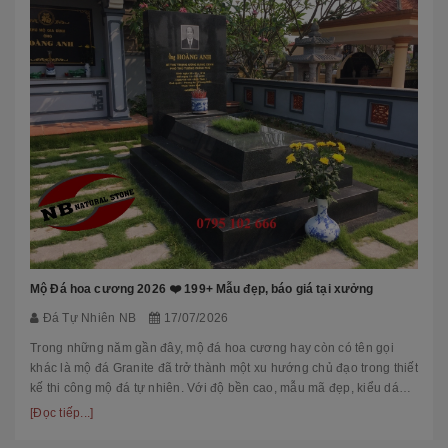
Mộ Đá hoa cương 2026 ❤️ 199+ Mẫu đẹp, báo giá tại xưởng
Đá Tự Nhiên NB
17/07/2026
Trong những năm gần đây, mộ đá hoa cương hay còn có tên gọi
khác là mộ đá Granite đã trở thành một xu hướng chủ đạo trong thiết
kế thi công mộ đá tự nhiên. Với độ bền cao, mẫu mã đẹp, kiểu dáng
hiệ...
[Đọc tiếp...]