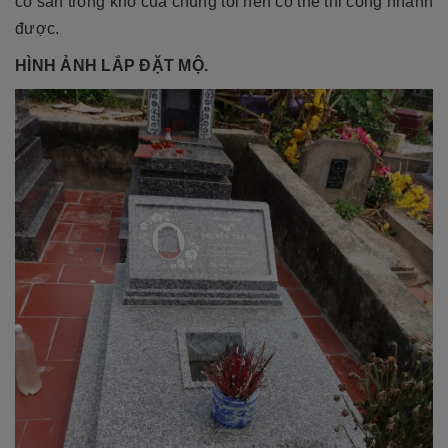
có sẵn trong kho của chúng tôi nên có thể thi công nhanh
được.
HÌNH ẢNH LẮP ĐẶT MỘ.