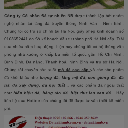
Công ty Cổ phần Đá tự nhiên NB
được thành lập bởi nhóm
nghệ nhân tại làng đá truyền thống Ninh Vân - Ninh Bình.
Chúng tôi có trụ sở chính tại Hà Nội, giấy phép kinh doanh số
0108652441 do Sở kế hoạch đầu tư thành phố Hà Nội cấp. Trải
qua nhiều năm hoạt động, hiện nay chúng tôi có hệ thống văn
phòng nhà xưởng ở khắp ba miền tổ quốc gồm Hồ Chí Minh,
Bình Định, Đà nẵng, Thanh hoá, Ninh Bình và trụ sở Hà Nội.
Chúng tôi chuyên sản xuất
mộ đá cao cấp
và các sản phẩm
đá khối khác như
tượng đá
,
lăng mộ đá
,
con giống đá
,
đá
lát
,
đá xây dựng
,
đá nội thất
... và các phẩm đá ngoại thất
như
biển hiệu đá
,
hàng rào đá
,
biệt thư lan can đá
... Hãy
liên hệ qua Hotline của chúng tôi để được tư vấn thiết kế miễn
phí.