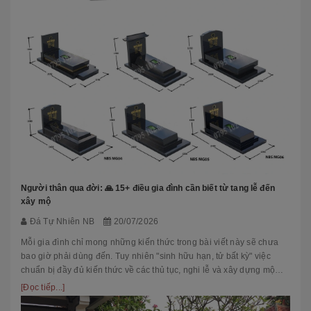
Người thân qua đời: 🙏 15+ điều gia đình cần biết từ tang lễ đến
xây mộ
Đá Tự Nhiên NB
20/07/2026
Mỗi gia đình chỉ mong những kiến thức trong bài viết này sẽ chưa
bao giờ phải dùng đến. Tuy nhiên "sinh hữu hạn, tử bất kỳ" việc
chuẩn bị đầy đủ kiến thức về các thủ tục, nghi lễ và xây dựng mộ
phầ...
[Đọc tiếp...]