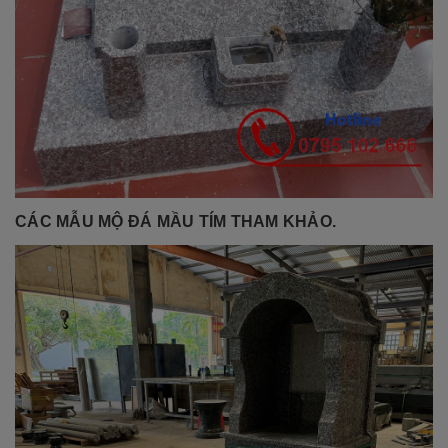
CÁC MẪU MỘ ĐÁ MẦU TÍM THAM KHẢO.