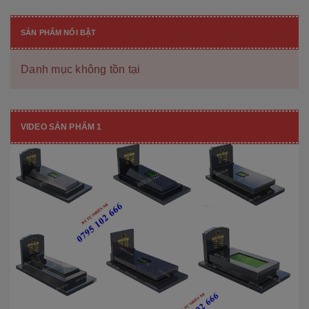
SẢN PHẨM NỔI BẬT
Danh mục không tồn tại
VIDEO SẢN PHẨM 1