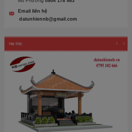
Ms Phương
0904 178 983
Email liên hệ
datunhiennb@gmail.com
TIN TỨC