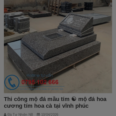
Thi công mộ đá mầu tím ☯️ mộ đá hoa
cương tím hoa cà tại vĩnh phúc
Đá Tự Nhiên NB
10/04/2026