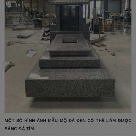
MỘT SỐ HÌNH ẢNH MẪU MỘ ĐÁ ĐEN CÓ THỂ LÀM ĐƯỢC
BẰNG ĐÁ TÍM.