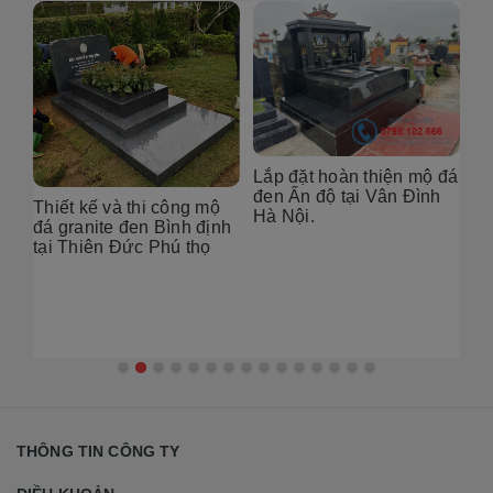
Thiết kế - thi công - lắp
Lắp đặt hoàn thiện mộ đá
đặt mộ đá nguyên khối
đen Ấn độ tại Vân Đình
tại Đông Hưng - Thái
Hà Nội.
nh
Bình
Ho
th
ph
THÔNG TIN CÔNG TY