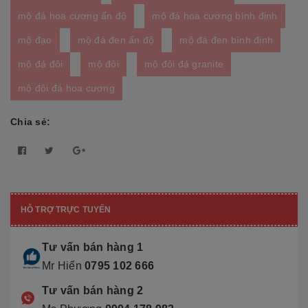
mộ đá hoa cương ấn độ
mộ đá hoa cương bình định
mộ đạo
mộ đá đen ấn độ
mộ đá đen bình định
mộ đá đôi
mộ đôi
mộ đôi đá granite
mộ đôi đá hoa cương
Chia sẻ:
HỖ TRỢ TRỰC TUYẾN
Tư vấn bán hàng 1
Mr Hiển
0795 102 666
Tư vấn bán hàng 2