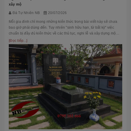
xây mộ
Đá Tự Nhiên NB
20/07/2026
Mỗi gia đình chỉ mong những kiến thức trong bài viết này sẽ chưa
bao giờ phải dùng đến. Tuy nhiên "sinh hữu hạn, tử bất kỳ" việc
chuẩn bị đầy đủ kiến thức về các thủ tục, nghi lễ và xây dựng mộ
phầ...
[Đọc tiếp...]