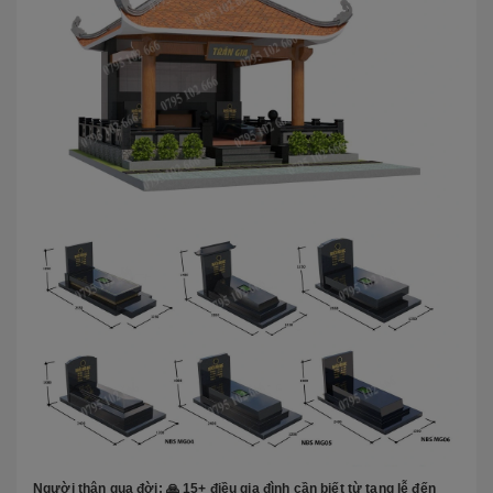
Người thân qua đời: 🙏 15+ điều gia đình cần biết từ tang lễ đến