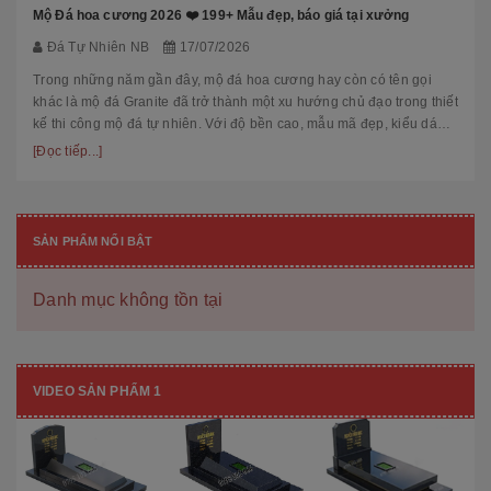
Mộ Đá hoa cương 2026 ❤️ 199+ Mẫu đẹp, báo giá tại xưởng
Đá Tự Nhiên NB
17/07/2026
Trong những năm gần đây, mộ đá hoa cương hay còn có tên gọi
khác là mộ đá Granite đã trở thành một xu hướng chủ đạo trong thiết
kế thi công mộ đá tự nhiên. Với độ bền cao, mẫu mã đẹp, kiểu dáng
hiệ...
[Đọc tiếp...]
SẢN PHẨM NỔI BẬT
Danh mục không tồn tại
VIDEO SẢN PHẨM 1