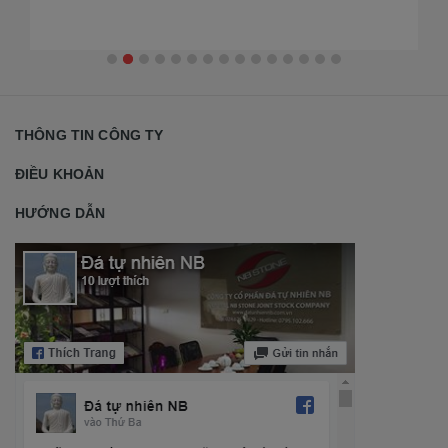
th
ph
THÔNG TIN CÔNG TY
ĐIỀU KHOẢN
HƯỚNG DẪN