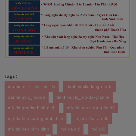
Tags :
danhmuclq_lang-mo-da
danhmuclq_lang-mo-to
danhmuclq_mo-da
danhmuclq_mo-da-granite
mộ đá granite bình định
mộ đá hoa cương ấn độ
mộ đá hoa cương bình định
mộ đá đen ấn độ
mộ đá đen bình định
mộ đá đôi
mộ đôi