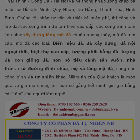
Thái Thịnh - Đống Đa - Hà Nội và hệ thống nhà xưởng khắp ba
miền từ Hồ Chí Minh, Quy Nhơn, Đà Nẵng, Thanh Hóa, Ninh
Bình. Chúng tôi nhận tư vấn và thiết kế miễn phí, thi công và
lắp đặt các công trình đá tự nhiên cao cấp, các công trình tâm
linh như
xây dựng lăng mộ đá
chuẩn phong thủy
,
mộ đá tam
cấp, mộ đá các loại
,
Biển hiệu đá
,
đá xây dựng
,
đá nội
ngoại thất
,
biệt t
hự cao cấp
,
tượng phật bằng đá, tượng
đá
,
con giống đá
,
non bộ tiểu cảnh sân vườn
,
nhà
thờ
và
từ đường
đình chùa
,
mộ và lăng mộ đá
, cùng các
công trình
đá tự nhiên
khác. Niềm tin của Quý khách là món
quà vô giá mà chúng tôi luôn cố gắng hết mình gìn giữ bằng
cái "tâm" của người làm nghề.