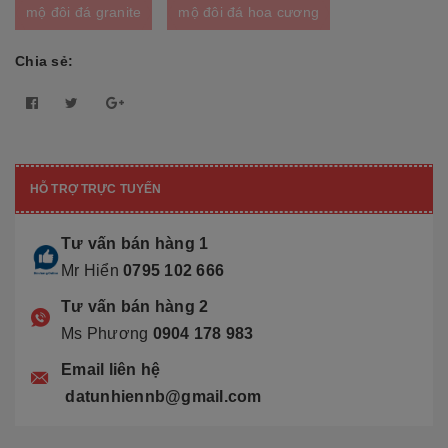
mộ đôi đá granite
mộ đôi đá hoa cương
Chia sẻ:
HỖ TRỢ TRỰC TUYẾN
Tư vấn bán hàng 1
Mr Hiển
0795 102 666
Tư vấn bán hàng 2
Ms Phương
0904 178 983
Email liên hệ
datunhiennb@gmail.com