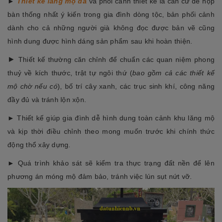
►
Thiết kế lăng mộ đá
và phối cảnh thiết kế là căn cứ để họp
bàn thống nhất ý kiến trong gia đình dòng tộc, bản phối cảnh
dành cho cả những người già không đọc được bản vẽ cũng
hình dung được hình dáng sản phẩm sau khi hoàn thiện.
►
Thiết kế thường căn chỉnh để chuẩn các quan niệm phong
thuỷ về kích thước, trật tự ngôi thứ (
bao gồm cả các thiết kế
mộ chờ nếu có
), bố trí cây xanh, các trục sinh khí, công năng
đầy đủ và tránh lộn xộn.
► Thiết kế giúp gia đình dễ hình dung toàn cảnh khu lăng mộ
và kịp thời điều chỉnh theo mong muốn trước khi chính thức
động thổ xây dựng.
► Quá trình khảo sát sẽ kiểm tra thực trạng đất nền để lên
phương án móng mộ đảm bảo, tránh việc lún sụt nứt vỡ.