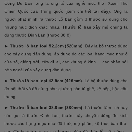
Công Du Ban, ông là ông tổ của nghề mộc thời Xuân Thu
Chiến Quốc của Trung quốc (xem chi tiết
tại đây
). Ông là
người phát minh ra thước Lỗ ban gồm 3 thước sử dụng cho
những mục đích khác nhau.
Thước lỗ ban xây mộ
chúng ta
dùng thước Đinh Lan (thước 38.8)
►
Thước lỗ ban loại 52.2cm (520mm)
. Đây là bộ thước dùng
cho xây dựng dân dụng, áp dụng đo các loại hạng mục như ô
cửa sổ, giếng trời, cửa đi lại, các khung ô kính.... các phần nổi
bên ngoài của xây dựng dân dụng.
►
Thước lỗ ban loại 42.9cm (429mm).
Là bộ thước dùng cho
đo nội thất và đồ dùng như giường bàn tủ ghế, kệ bếp, bậc cầu
thang.
►
Thước lỗ ban loại 38.8cm (380mm).
Là thước tâm linh hay
còn gọi là thước Đinh Lan, thước này chuyên dùng đo kích
thước các hạng mục như đồ thờ, mộ phần, kệ thờ, ban thờ,
câu đối hoành phi, các lư hương, đèn đá, bàn lễ, cột cổng...