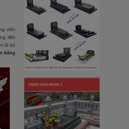
[Đọc tiếp...]
hạng mục nhận diện thương hiệu, nó
còn...
ng viên
ơng đến
n là sự
ần bằng
VIDEO SẢN PHẨM 2