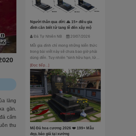
Đá Tự Nhiên
Mộ phần là nơi
là chốn linh th
Người thân qua đời: 🙏 15+ điều gia
tộc. Xây dựng 
đình cần biết từ tang lễ đến xây mộ
tri ân công đứ
[Đọc tiếp...]
Đá Tự Nhiên NB
20/07/2026
của con cháu 
tổ...
Mỗi gia đình chỉ mong những kiến thức
trong bài viết này sẽ chưa bao giờ phải
dùng đến. Tuy nhiên "sinh hữu hạn, tử
2020
bất kỳ" việc chuẩn bị đầy đủ kiến thức về
[Đọc tiếp...]
các thủ tục, nghi lễ và xây dựng mộ
phầ...
[101++ Mẫu] B
ủa làng
Cho Công Ty, R
xa gần.
Đá Tự Nhiên
 đá cẩm
Biển hiệu đá k
uôn thu
nhiều công ty, 
Mộ Đá hoa cương 2026 ❤️ 199+ Mẫu
cấp lựa chọn n
đẹp, báo giá tại xưởng