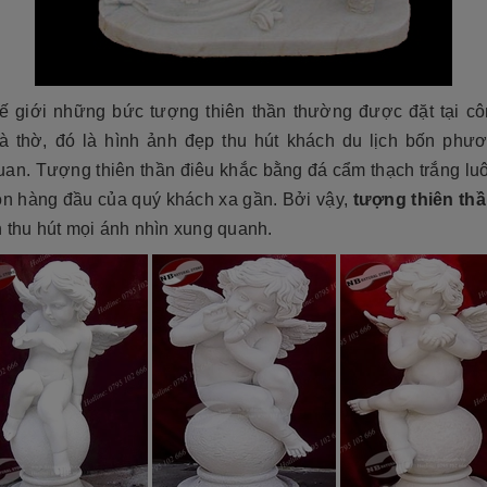
tộc. Xây dựng mộ phần không chỉ là việc
độ bền cao, mẫu mã đẹp, kiểu
tri ân công đức dưỡng dục sinh thành
[Đọc tiếp...]
của con cháu dành cho ông bà cha mẹ
tổ...
hế giới những bức tượng thiên thần thường được đặt tại cô
à thờ, đó là hình ảnh đẹp thu hút khách du lịch bốn phư
uan. Tượng thiên thần điêu khắc bằng đá cẩm thạch trắng luô
ọn hàng đầu của quý khách xa gần. Bởi vậy,
tượng thiên th
 thu hút mọi ánh nhìn xung quanh.