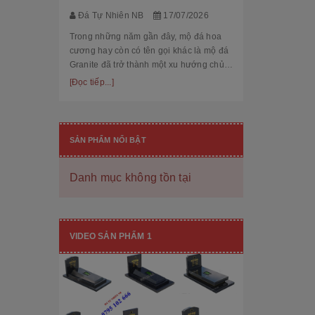
thế cùng độ bền
[Đọc tiếp...]
Đá Tự Nhiên NB
17/07/2026
hạng mục nhận
còn...
Trong những năm gần đây, mộ đá hoa
cương hay còn có tên gọi khác là mộ đá
Granite đã trở thành một xu hướng chủ
đạo trong thiết kế thi công mộ đá tự
[Đọc tiếp...]
nhiên. Với độ bền cao, mẫu mã đẹp, kiểu
dáng hiệ...
SẢN PHẨM NỔI BẬT
Danh mục không tồn tại
[101++ Mẫu] Biển Hiệu Đá Khối Đẹp
Cho Công Ty, Resort & Đô Thị Mới
VIDEO SẢN PHẨM 1
Đá Tự Nhiên NB
29/06/2026
Biển hiệu đá khối đang ngày càng được
nhiều công ty, khu đô thị mới, resort cao
cấp lựa chọn nhờ vẻ đẹp sang trọng, bề
thế cùng độ bền vượt trội. Không chỉ là