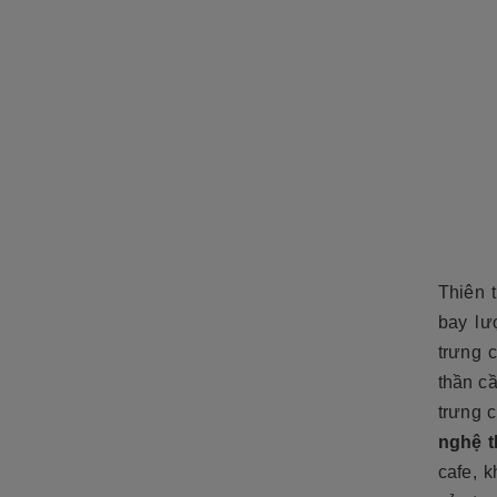
Thiên 
bay lư
trưng 
thần c
trưng c
nghệ t
cafe, k