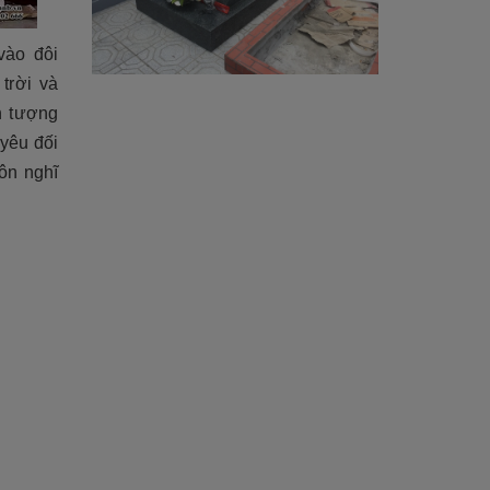
vào đôi
trời và
n tượng
 yêu đối
uôn nghĩ