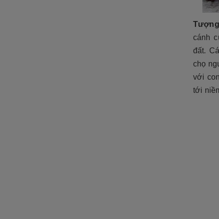
ĐÁ NỘI - NGOẠI THẤT
Sập đá- Biển hiệu
Tượng 
cánh c
Lò sưởi đá
đất. C
Phù điêu đá
chọ ngư
với con
Lavabo đá
tới niề
Bồn tắm đá
Đèn đá
Bàn ghế đá
NON BỘ- TIỂU CẢNH SÂN
VƯỜN
ĐÁ PHONG THỦY
ĐÁ XÂY DỰNG