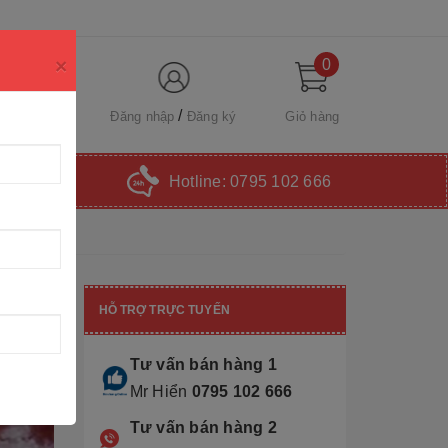
×
0
Đăng nhập
Đăng ký
Giỏ hàng
Hotline:
0795 102 666
HỖ TRỢ TRỰC TUYẾN
Tư vấn bán hàng 1
Mr Hiển
0795 102 666
Tư vấn bán hàng 2