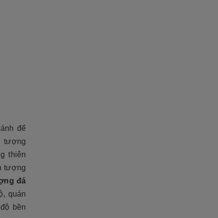
cánh để
g tượng
g thiên
n tượng
ợng đá
ộ, quán
à độ bền