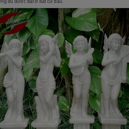
ợng dù được đặt ở bất cứ đâu.