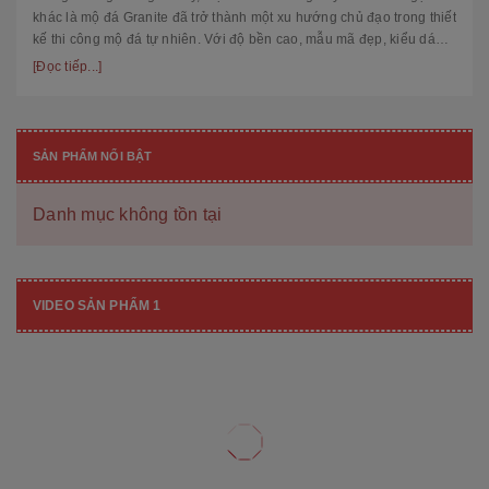
khác là mộ đá Granite đã trở thành một xu hướng chủ đạo trong thiết
kế thi công mộ đá tự nhiên. Với độ bền cao, mẫu mã đẹp, kiểu dáng
hiệ...
[Đọc tiếp...]
SẢN PHẨM NỔI BẬT
Danh mục không tồn tại
VIDEO SẢN PHẨM 1