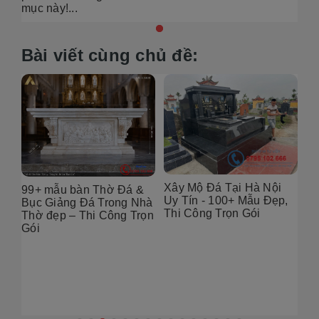
mục này!...
Bài viết cùng chủ đề:
Xây Mộ Đá Tại Hà Nội
99+ mẫu bàn Thờ Đá &
Đị
Uy Tín - 100+ Mẫu Đẹp,
g
Bục Giảng Đá Trong Nhà
Tạ
Thi Công Trọn Gói
i
Thờ đẹp – Thi Công Trọn
Đẹ
Gói
2