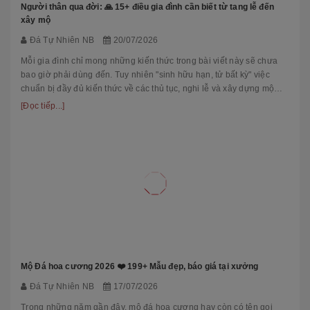
Người thân qua đời: 🙏 15+ điều gia đình cần biết từ tang lễ đến
xây mộ
Đá Tự Nhiên NB
20/07/2026
Mỗi gia đình chỉ mong những kiến thức trong bài viết này sẽ chưa
bao giờ phải dùng đến. Tuy nhiên "sinh hữu hạn, tử bất kỳ" việc
chuẩn bị đầy đủ kiến thức về các thủ tục, nghi lễ và xây dựng mộ
phầ...
[Đọc tiếp...]
Mộ Đá hoa cương 2026 ❤️ 199+ Mẫu đẹp, báo giá tại xưởng
Đá Tự Nhiên NB
17/07/2026
Trong những năm gần đây, mộ đá hoa cương hay còn có tên gọi