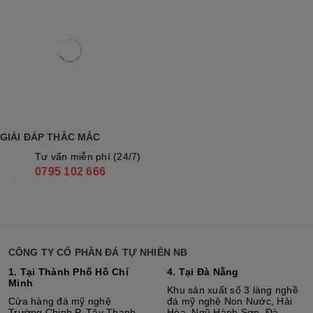
GIẢI ĐÁP THẮC MẮC
Tư vấn miễn phí (24/7)
0795 102 666
CÔNG TY CỔ PHẦN ĐÁ TỰ NHIÊN NB
1. Tại Thành Phố Hồ Chí
4. Tại Đà Nẵng
Minh
Khu sản xuất số 3 làng nghề
Cửa hàng đá mỹ nghệ
đá mỹ nghệ Non Nước, Hải
Trường Chinh P. Tây Thạnh,
Hòa, Ngũ Hành Sơn, Đà