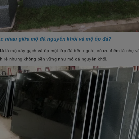
c nhau giữa mộ đá nguyên khối và mộ ốp đá?
đá
là mộ xây gạch và ốp một lớp đá bên ngoài, có ưu điểm là nhẹ v
nh rẻ nhưng không bền vững như mộ đá nguyên khối.