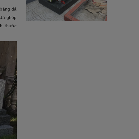
 bằng đá
 đá ghép
ch thước