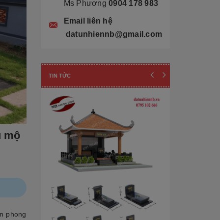
Ms Phương
0904 178 983
Email liên hệ
datunhiennb@gmail.com
TIN TỨC
u mộ
Cẩn thận! 10+ 
Làm Mộ Đá Ch
n phong