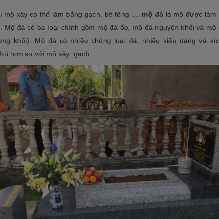
i mộ xây có thể làm bằng gạch, bê tông ....
mộ đá
là mộ được làm
n. Mộ đá có ba loại chính gồm mộ đá ốp, mộ đá nguyên khối và mộ
ừng khối). Mộ đá có nhiều chủng loại đá, nhiều kiểu dáng và kí
hú hơn so với mộ xây gạch.