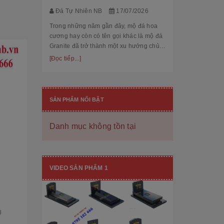
thế cùng độ bền
[Đọc tiếp...]
Đá Tự Nhiên NB
17/07/2026
hạng mục nhận
còn...
Trong những năm gần đây, mộ đá hoa
cương hay còn có tên gọi khác là mộ đá
Granite đã trở thành một xu hướng chủ
đạo trong thiết kế thi công mộ đá tự
[Đọc tiếp...]
nhiên. Với độ bền cao, mẫu mã đẹp, kiểu
dáng hiệ...
SẢN PHẨM NỔI BẬT
Danh mục không tồn tại
[101++ Mẫu] Biển Hiệu Đá Khối Đẹp
Cho Công Ty, Resort & Đô Thị Mới
VIDEO SẢN PHẨM 1
Đá Tự Nhiên NB
29/06/2026
Biển hiệu đá khối đang ngày càng được
nhiều công ty, khu đô thị mới, resort cao
cấp lựa chọn nhờ vẻ đẹp sang trọng, bề
thế cùng độ bền vượt trội. Không chỉ là