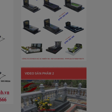
[Đọc tiếp...]
hạng mục nhận diện thương hiệu, nó
còn...
VIDEO SẢN PHẨM 2