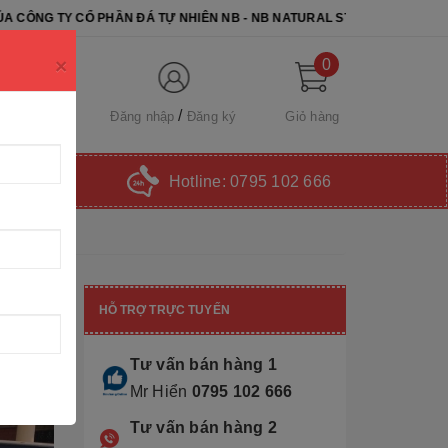
HẦN ĐÁ TỰ NHIÊN NB - NB NATURAL STONE. CHÚC QUÝ KHÁCH CHỌN
×
0
Đăng nhập
Đăng ký
Giỏ hàng
Hotline:
0795 102 666
HỖ TRỢ TRỰC TUYẾN
Tư vấn bán hàng 1
Mr Hiển
0795 102 666
Tư vấn bán hàng 2