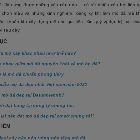
ải đáp ứng được những yêu cầu nào.... có rất nhiều câu hỏi liên 
a chọn mẫu và những kinh nghiệm, kiêng kỵ khi làm mộ đá mà k
ăn khoăn khi xây dựng mộ cho gia tiên. Xin quý vị đọc kỹ bài chi
i sau đây.
LỤC
và mộ xây khác nhau như thế nào?
c nhau giữa mộ đá nguyên khối và mộ ốp đá?
o là mộ đá chuẩn phong thủy
mẫu mộ đá đẹp nhất Việt nam năm 2021
 mộ đá đẹp tại Datunhiennb?
nh đặt hàng tại công ty chúng tôi.
 lại nên đặt mộ đá đẹp tại cơ sở chúng tôi?
THÊM
oại cây nào nên trồng trên lăng mộ đá