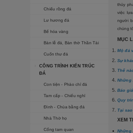
thủy ph
Chiếu rồng đá
việc lự
Lư hương đá
người b
chúng tô
Bể hóa vàng
MỤC 
Bàn lễ đá, Bàn thờ Thần Tài
Mộ đá 
Cuốn thư đá
Sự khá
CÔNG TRÌNH KIẾN TRÚC
Thế nà
ĐÁ
Những 
Con tiện - Phào chỉ đá
Báo giá
Tam cấp - Chiếu nghỉ
Quy trì
Đình - Chùa bằng đá
Tại sao
Nhà Thờ họ
XEM 
Cổng tam quan
Những l