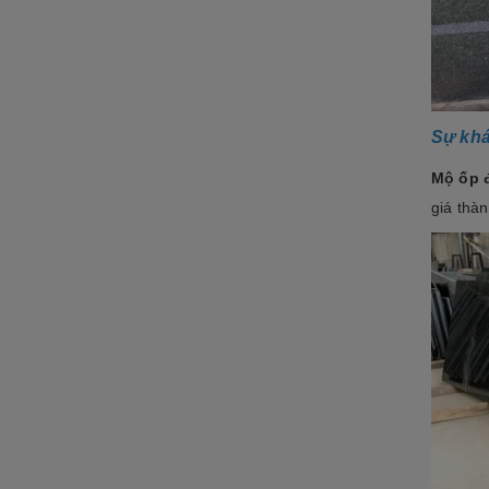
Sự khá
Mộ ốp 
giá thà