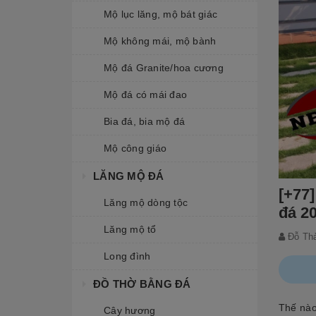
Mộ lục lăng, mộ bát giác
Mộ không mái, mộ bành
Mộ đá Granite/hoa cương
Mộ đá có mái đao
Bia đá, bia mộ đá
Mộ công giáo
LĂNG MỘ ĐÁ
[+77
Lăng mộ dòng tộc
đá 2
Lăng mộ tổ
Đỗ Th
Long đình
ĐỒ THỜ BẰNG ĐÁ
Thế nào
Cây hương