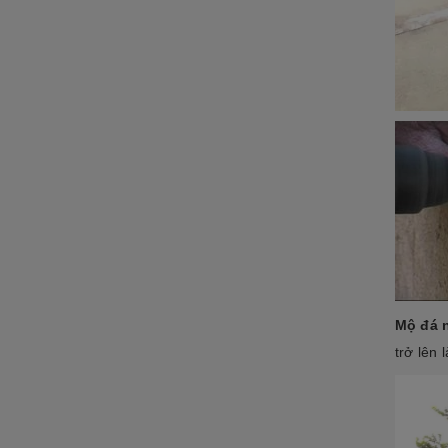
Mộ đá 
trở lên 