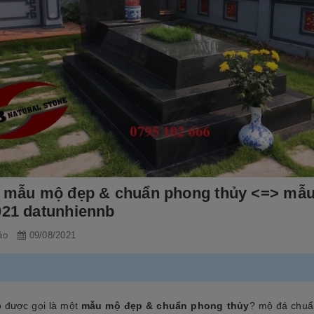
] mẫu mộ đẹp & chuẩn phong thủy <=> mẫ
021 datunhiennb
ảo
09/08/2021
 được gọi là một
mẫu mộ đẹp & chuẩn phong thủy
? mộ đá chuẩ