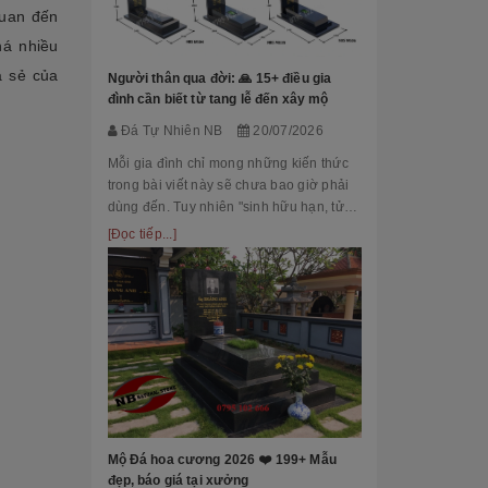
quan đến
Đá Tự Nhiên
há nhiều
Mộ phần là nơi
là chốn linh th
a sẻ của
Người thân qua đời: 🙏 15+ điều gia
tộc. Xây dựng 
đình cần biết từ tang lễ đến xây mộ
tri ân công đứ
[Đọc tiếp...]
Đá Tự Nhiên NB
20/07/2026
của con cháu 
tổ...
Mỗi gia đình chỉ mong những kiến thức
trong bài viết này sẽ chưa bao giờ phải
dùng đến. Tuy nhiên "sinh hữu hạn, tử
bất kỳ" việc chuẩn bị đầy đủ kiến thức về
[Đọc tiếp...]
các thủ tục, nghi lễ và xây dựng mộ
phầ...
[101++ Mẫu] B
Cho Công Ty, R
Đá Tự Nhiên
Biển hiệu đá k
nhiều công ty, 
Mộ Đá hoa cương 2026 ❤️ 199+ Mẫu
cấp lựa chọn n
đẹp, báo giá tại xưởng