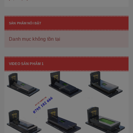
SẢN PHẨM NỔI BẬT
Danh mục không tồn tại
VIDEO SẢN PHẨM 1