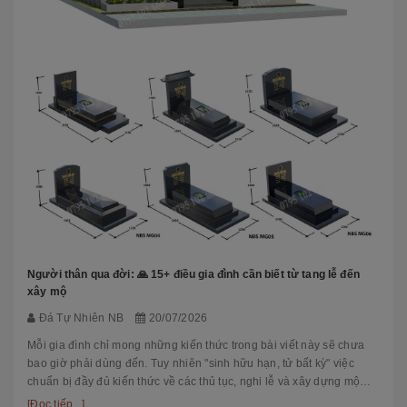
Người thân qua đời: 🙏 15+ điều gia đình cần biết từ tang lễ đến
xây mộ
Đá Tự Nhiên NB
20/07/2026
Mỗi gia đình chỉ mong những kiến thức trong bài viết này sẽ chưa
bao giờ phải dùng đến. Tuy nhiên "sinh hữu hạn, tử bất kỳ" việc
chuẩn bị đầy đủ kiến thức về các thủ tục, nghi lễ và xây dựng mộ
phầ...
[Đọc tiếp...]