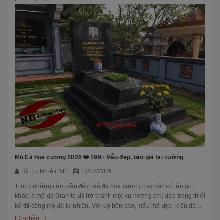
Mộ Đá hoa cương 2026 ❤️ 199+ Mẫu đẹp, báo giá tại xưởng
Đá Tự Nhiên NB
17/07/2026
Trong những năm gần đây, mộ đá hoa cương hay còn có tên gọi
khác là mộ đá Granite đã trở thành một xu hướng chủ đạo trong thiết
kế thi công mộ đá tự nhiên. Với độ bền cao, mẫu mã đẹp, kiểu dáng
hiệ...
[Đọc tiếp...]