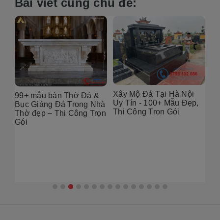
Bài viết cùng chủ đề:
Xây Mộ Đá Tại Hà Nội
99+ mẫu bàn Thờ Đá &
Đị
Uy Tín - 100+ Mẫu Đẹp,
g
Bục Giảng Đá Trong Nhà
Tạ
Thi Công Trọn Gói
i
Thờ đẹp – Thi Công Trọn
Đẹ
Gói
2