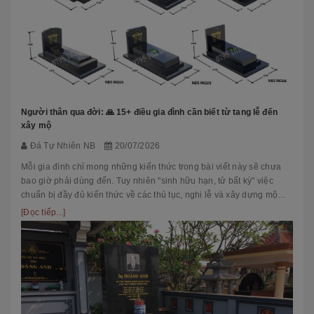
Người thân qua đời: 🙏 15+ điều gia đình cần biết từ tang lễ đến
xây mộ
Đá Tự Nhiên NB
20/07/2026
Mỗi gia đình chỉ mong những kiến thức trong bài viết này sẽ chưa
bao giờ phải dùng đến. Tuy nhiên "sinh hữu hạn, tử bất kỳ" việc
chuẩn bị đầy đủ kiến thức về các thủ tục, nghi lễ và xây dựng mộ
phầ...
[Đọc tiếp...]