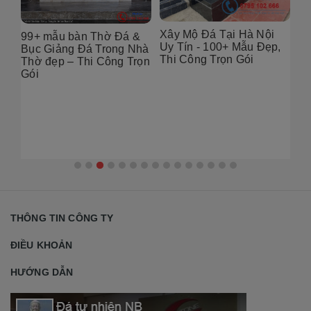
Xây Mộ Đá Tại Hà Nội
99+ mẫu bàn Thờ Đá &
Đị
Uy Tín - 100+ Mẫu Đẹp,
g
Bục Giảng Đá Trong Nhà
Tạ
Thi Công Trọn Gói
i
Thờ đẹp – Thi Công Trọn
Đẹ
Gói
2
THÔNG TIN CÔNG TY
ĐIỀU KHOẢN
HƯỚNG DẪN