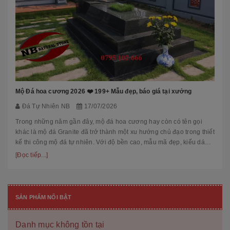
Mộ Đá hoa cương 2026 ❤️ 199+ Mẫu đẹp, báo giá tại xưởng
Đá Tự Nhiên NB
17/07/2026
Trong những năm gần đây, mộ đá hoa cương hay còn có tên gọi
khác là mộ đá Granite đã trở thành một xu hướng chủ đạo trong thiết
kế thi công mộ đá tự nhiên. Với độ bền cao, mẫu mã đẹp, kiểu dáng
hiệ...
[Đọc tiếp...]
SẢN PHẨM NỔI BẬT
Danh mục không tồn tại