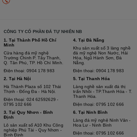
CÔNG TY CỔ PHẦN ĐÁ TỰ NHIÊN NB
1. Tại Thành Phố Hồ Chí
4. Tại Đà Nẵng
Minh
Khu sản xuất số 3 làng nghề
Cửa hàng đá mỹ nghệ
đá mỹ nghệ Non Nước, Hải
Trường Chinh P. Tây Thạnh,
Hòa, Ngũ Hành Sơn, Đà
Q. Tân Phú, TP. Hồ Chí Minh.
Nẵng.
Điện thoại: 0904 178 983
Điện thoại: 0904 178 983
2. Tại Hà Nội
5. Tại Thanh Hóa
Hà Thành Plaza số 102 Thái
Làng nghề sản xuất đá thị
Thịnh - Đống Đa - Hà Nội.
trấn Nhồi - TP.Thanh Hóa - T.
Thanh Hóa.
Điện thoại: 024 62592629 -
0795 102 666
Điện thoại: 0795 102 666
3. Tại Quy Nhơn - Bình
6. Tại Ninh Bình
Định
Làng đá mỹ nghệ Ninh Vân -
Lô sả
n
xuất số A10 Khu Công
Hoa Lư - Ninh Bình
nghiệp Phú Tài - Quy Nhơn -
Điện thoại: 0795 102 666
Bình Định