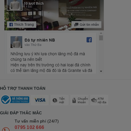
HỖ TRỢ THANH TOÁN
GIẢI ĐÁP THẮC MẮC
Tư vấn miễn phí (24/7)
0795 102 666