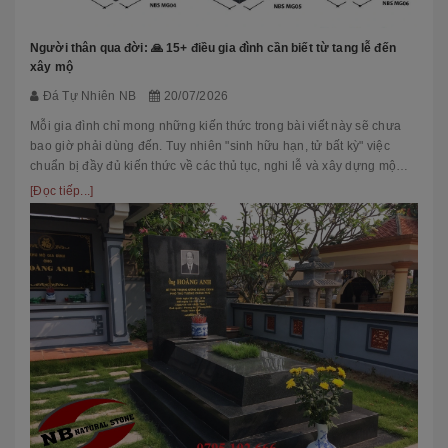
Người thân qua đời: 🙏 15+ điều gia đình cần biết từ tang lễ đến
xây mộ
Đá Tự Nhiên NB
20/07/2026
Mỗi gia đình chỉ mong những kiến thức trong bài viết này sẽ chưa
bao giờ phải dùng đến. Tuy nhiên "sinh hữu hạn, tử bất kỳ" việc
chuẩn bị đầy đủ kiến thức về các thủ tục, nghi lễ và xây dựng mộ
phầ...
[Đọc tiếp...]