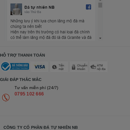
HỖ TRỢ THANH TOÁN
GIẢI ĐÁP THẮC MẮC
Tư vấn miễn phí (24/7)
0795 102 666
CÔNG TY CỔ PHẦN ĐÁ TỰ NHIÊN NB