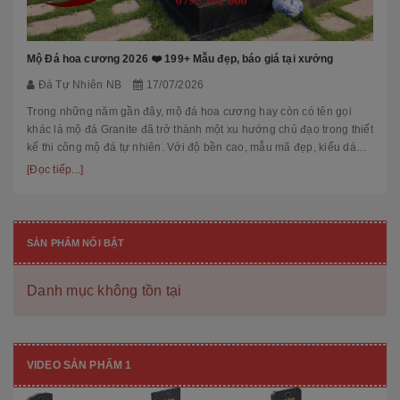
Mộ Đá hoa cương 2026 ❤️ 199+ Mẫu đẹp, báo giá tại xưởng
Đá Tự Nhiên NB
17/07/2026
Trong những năm gần đây, mộ đá hoa cương hay còn có tên gọi
khác là mộ đá Granite đã trở thành một xu hướng chủ đạo trong thiết
kế thi công mộ đá tự nhiên. Với độ bền cao, mẫu mã đẹp, kiểu dáng
hiệ...
[Đọc tiếp...]
SẢN PHẨM NỔI BẬT
Danh mục không tồn tại
VIDEO SẢN PHẨM 1