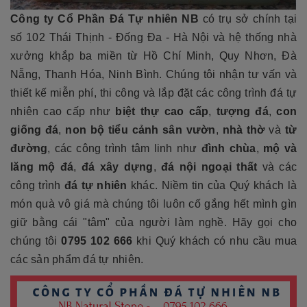
Công ty Cổ Phần Đá Tự nhiên NB
có trụ sở chính tại
số 102 Thái Thịnh - Đống Đa - Hà Nội và hệ thống nhà
xưởng khắp ba miền từ Hồ Chí Minh, Quy Nhơn, Đà
Nẵng, Thanh Hóa, Ninh Bình. Chúng tôi nhận tư vấn và
thiết kế miễn phí, thi công và lắp đặt các công trình đá tự
nhiên cao cấp như
biệt thự cao cấp
,
tượng đá
,
con
giống đá
,
non bộ tiểu cảnh sân vườn
,
nhà thờ
và
từ
đường
, các công trình tâm linh như
đình chùa
,
mộ và
lăng mộ đá
,
đá xây dựng
,
đá nội ngoại thất
và các
công trình
đá tự nhiên
khác. Niềm tin của Quý khách là
món quà vô giá mà chúng tôi luôn cố gắng hết mình gìn
giữ bằng cái "tâm" của người làm nghề. Hãy gọi cho
chúng tôi
0795 102 666
khi Quý khách có nhu cầu mua
các sản phẩm đá tự nhiên.