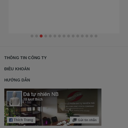
2026
Th
Nộ
đẹ
THÔNG TIN CÔNG TY
ĐIỀU KHOẢN
HƯỚNG DẪN