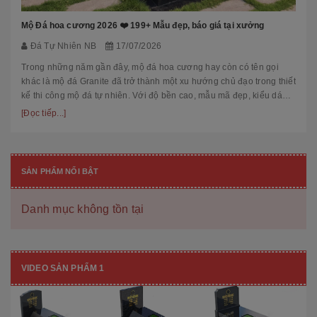
Mộ Đá hoa cương 2026 ❤️ 199+ Mẫu đẹp, báo giá tại xưởng
Đá Tự Nhiên NB
17/07/2026
Trong những năm gần đây, mộ đá hoa cương hay còn có tên gọi
khác là mộ đá Granite đã trở thành một xu hướng chủ đạo trong thiết
kế thi công mộ đá tự nhiên. Với độ bền cao, mẫu mã đẹp, kiểu dáng
hiệ...
[Đọc tiếp...]
SẢN PHẨM NỔI BẬT
Danh mục không tồn tại
VIDEO SẢN PHẨM 1