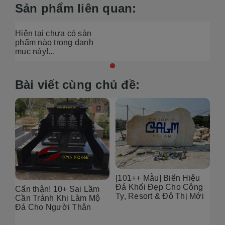
Sản phẩm liên quan:
Hiện tại chưa có sản
phẩm nào trong danh
mục này!...
Bài viết cùng chủ đề:
6
[101++ Mẫu] Biển Hiệu
99
Đá Khối Đẹp Cho Công
Bụ
Cẩn thận! 10+ Sai Lầm
Ty, Resort & Đô Thị Mới
Th
Cần Tránh Khi Làm Mộ
Gó
Đá Cho Người Thân