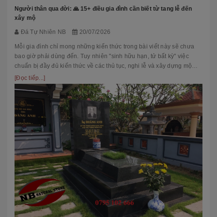
Người thân qua đời: 🙏 15+ điều gia đình cần biết từ tang lễ đến
xây mộ
Đá Tự Nhiên NB
20/07/2026
Mỗi gia đình chỉ mong những kiến thức trong bài viết này sẽ chưa
bao giờ phải dùng đến. Tuy nhiên "sinh hữu hạn, tử bất kỳ" việc
chuẩn bị đầy đủ kiến thức về các thủ tục, nghi lễ và xây dựng mộ
phầ...
[Đọc tiếp...]