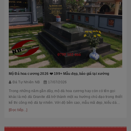
Mộ Đá hoa cương 2026 ❤️ 199+ Mẫu đẹp, báo giá tại xưởng
Đá Tự Nhiên NB
17/07/2026
Trong những năm gần đây, mộ đá hoa cương hay còn có tên gọi
khác là mộ đá Granite đã trở thành một xu hướng chủ đạo trong thiết
kế thi công mộ đá tự nhiên. Với độ bền cao, mẫu mã đẹp, kiểu dáng
hiệ...
[Đọc tiếp...]