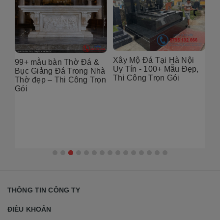
Xây Mộ Đá Tại Hà Nội
99+ mẫu bàn Thờ Đá &
Đị
Uy Tín - 100+ Mẫu Đẹp,
g
Bục Giảng Đá Trong Nhà
Tạ
Thi Công Trọn Gói
i
Thờ đẹp – Thi Công Trọn
Đẹ
Gói
2
THÔNG TIN CÔNG TY
ĐIỀU KHOẢN