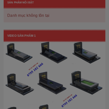
SẢN PHẨM NỔI BẬT
Danh mục không tồn tại
VIDEO SẢN PHẨM 1