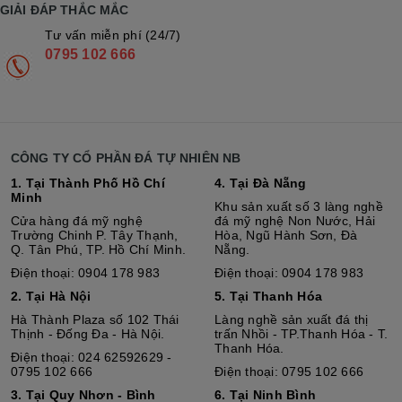
GIẢI ĐÁP THẮC MẮC
Tư vấn miễn phí (24/7)
0795 102 666
CÔNG TY CỔ PHẦN ĐÁ TỰ NHIÊN NB
1. Tại Thành Phố Hồ Chí
4. Tại Đà Nẵng
Minh
Khu sản xuất số 3 làng nghề
Cửa hàng đá mỹ nghệ
đá mỹ nghệ Non Nước, Hải
Trường Chinh P. Tây Thạnh,
Hòa, Ngũ Hành Sơn, Đà
Q. Tân Phú, TP. Hồ Chí Minh.
Nẵng.
Điện thoại: 0904 178 983
Điện thoại: 0904 178 983
2. Tại Hà Nội
5. Tại Thanh Hóa
Hà Thành Plaza số 102 Thái
Làng nghề sản xuất đá thị
Thịnh - Đống Đa - Hà Nội.
trấn Nhồi - TP.Thanh Hóa - T.
Thanh Hóa.
Điện thoại: 024 62592629 -
0795 102 666
Điện thoại: 0795 102 666
3. Tại Quy Nhơn - Bình
6. Tại Ninh Bình