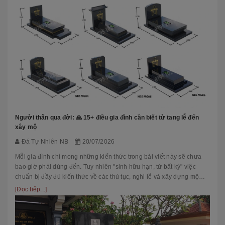
Người thân qua đời: 🙏 15+ điều gia đình cần biết từ tang lễ đến
xây mộ
Đá Tự Nhiên NB
20/07/2026
Mỗi gia đình chỉ mong những kiến thức trong bài viết này sẽ chưa
bao giờ phải dùng đến. Tuy nhiên "sinh hữu hạn, tử bất kỳ" việc
chuẩn bị đầy đủ kiến thức về các thủ tục, nghi lễ và xây dựng mộ
phầ...
[Đọc tiếp...]