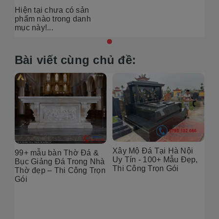
Hiện tại chưa có sản
phẩm nào trong danh
mục này!...
Bài viết cùng chủ đề:
Xây Mộ Đá Tại Hà Nội
99+ mẫu bàn Thờ Đá &
Đị
Uy Tín - 100+ Mẫu Đẹp,
g
Bục Giảng Đá Trong Nhà
Tạ
Thi Công Trọn Gói
i
Thờ đẹp – Thi Công Trọn
Đẹ
Gói
2