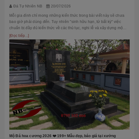
Đá Tự Nhiên NB
20/07/2026
Mỗi gia đình chỉ mong những kiến thức trong bài viết này sẽ chưa
bao giờ phải dùng đến. Tuy nhiên "sinh hữu hạn, tử bất kỳ" việc
chuẩn bị đầy đủ kiến thức về các thủ tục, nghi lễ và xây dựng mộ
phầ...
[Đọc tiếp...]
Mộ Đá hoa cương 2026 ❤️ 199+ Mẫu đẹp, báo giá tại xưởng