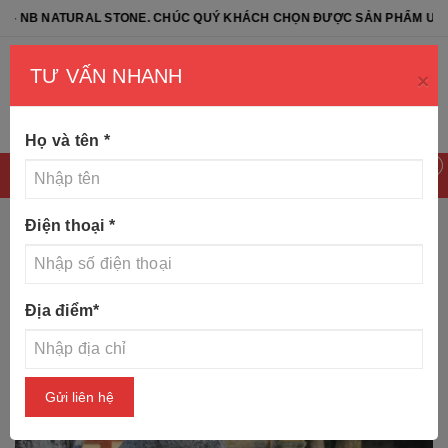
ATURAL STONE. CHÚC QUÝ KHÁCH CHỌN ĐƯỢC SẢN PHẨM ƯNG Ý
TƯ VẤN NHANH
×
Họ và tên
*
0
Điện thoại
*
Trang chủ
Tin tức
Tục thờ chó đá trong văn hóa người
Địa điểm
*
Việt
Gửi liên hệ