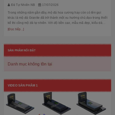
Đá Tự Nhiên NB
17/07/2026
Trong những năm gần đây, mộ đá hoa cương hay còn có tên gọi
khác là mộ đá Granite đã trở thành một xu hướng chủ đạo trong thiết
kế thi công mộ đá tự nhiên. Với độ bền cao, mẫu mã đẹp, kiểu dáng
hiệ...
[Đọc tiếp...]
SẢN PHẨM NỔI BẬT
Danh mục không tồn tại
VIDEO SẢN PHẨM 1