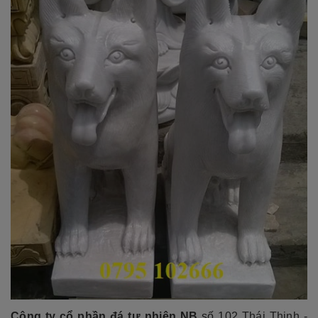
Công ty cổ phần đá tự nhiên NB
số 102 Thái Thịnh -