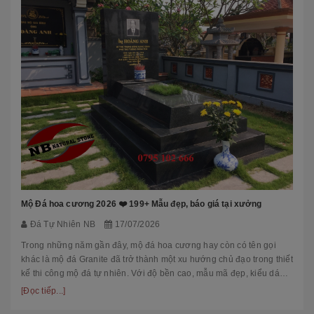
Mộ Đá hoa cương 2026 ❤️ 199+ Mẫu đẹp, báo giá tại xưởng
Đá Tự Nhiên NB
17/07/2026
Trong những năm gần đây, mộ đá hoa cương hay còn có tên gọi
khác là mộ đá Granite đã trở thành một xu hướng chủ đạo trong thiết
kế thi công mộ đá tự nhiên. Với độ bền cao, mẫu mã đẹp, kiểu dáng
hiệ...
[Đọc tiếp...]