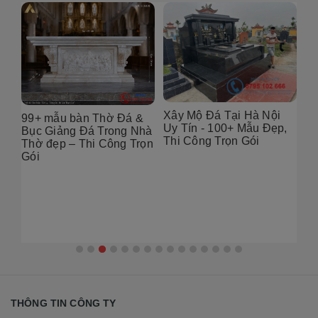
Xây Mộ Đá Tại Hà Nội
99+ mẫu bàn Thờ Đá &
Đị
Uy Tín - 100+ Mẫu Đẹp,
g
Bục Giảng Đá Trong Nhà
Tạ
Thi Công Trọn Gói
i
Thờ đẹp – Thi Công Trọn
Đẹ
Gói
2
THÔNG TIN CÔNG TY