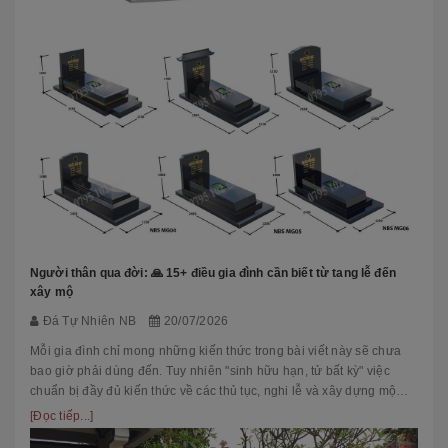
Người thân qua đời: 🙏 15+ điều gia đình cần biết từ tang lễ đến
xây mộ
Đá Tự Nhiên NB
20/07/2026
Mỗi gia đình chỉ mong những kiến thức trong bài viết này sẽ chưa
bao giờ phải dùng đến. Tuy nhiên "sinh hữu hạn, tử bất kỳ" việc
chuẩn bị đầy đủ kiến thức về các thủ tục, nghi lễ và xây dựng mộ
phầ...
[Đọc tiếp...]