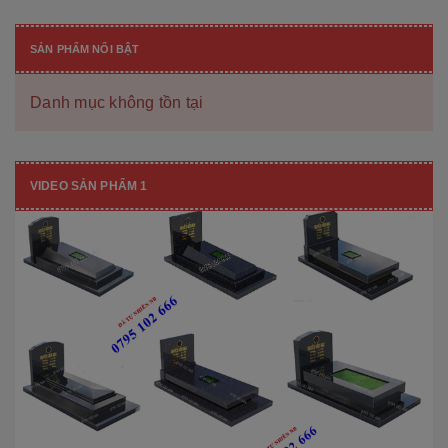
SẢN PHẨM NỔI BẬT
Danh mục không tồn tại
VIDEO SẢN PHẨM 1