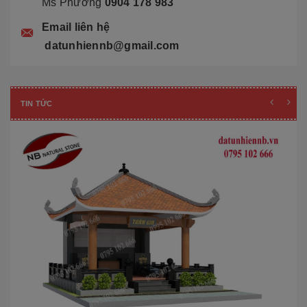
Ms Phương
0904 178 983
Email liên hệ
datunhiennb@gmail.com
TIN TỨC