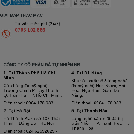
GIẢI ĐÁP THẮC MẮC
Tư vấn miễn phí (24/7)
0795 102 666
CÔNG TY CỔ PHẦN ĐÁ TỰ NHIÊN NB
1. Tại Thành Phố Hồ Chí
4. Tại Đà Nẵng
Minh
Khu sản xuất số 3 làng nghề
Cửa hàng đá mỹ nghệ
đá mỹ nghệ Non Nước, Hải
Trường Chinh P. Tây Thạnh,
Hòa, Ngũ Hành Sơn, Đà
Q. Tân Phú, TP. Hồ Chí Minh.
Nẵng.
Điện thoại: 0904 178 983
Điện thoại: 0904 178 983
2. Tại Hà Nội
5. Tại Thanh Hóa
Hà Thành Plaza số 102 Thái
Làng nghề sản xuất đá thị
Thịnh - Đống Đa - Hà Nội.
trấn Nhồi - TP.Thanh Hóa - T.
Thanh Hóa.
Điện thoại: 024 62592629 -