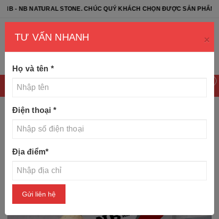
 NATURAL STONE. CHÚC QUÝ KHÁCH CHỌN ĐƯỢC SẢN PHẨM ƯNG Ý
TƯ VẤN NHANH
×
Họ và tên
*
0
Điện thoại
*
Trang chủ
Tin tức
Trụ cầu thang đá đẹp cho biệt thự cổ
Địa điểm
*
điển
Gửi liên hệ