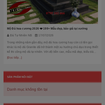
Mộ Đá hoa cương 2026 ❤️ 199+ Mẫu đẹp, báo giá tại xưởng
Đá Tự Nhiên NB
17/07/2026
Trong những năm gần đây, mộ đá hoa cương hay còn có tên gọi
khác là mộ đá Granite đã trở thành một xu hướng chủ đạo trong thiết
kế thi công mộ đá tự nhiên. Với độ bền cao, mẫu mã đẹp, kiểu dáng
hiệ...
[Đọc tiếp...]
SẢN PHẨM NỔI BẬT
Danh mục không tồn tại