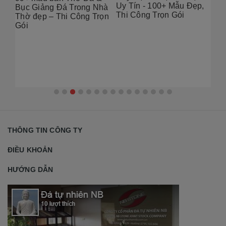
Đị
Uy Tín - 100+ Mẫu Đẹp,
g
Bục Giảng Đá Trong Nhà
Tạ
Thi Công Trọn Gói
i
Thờ đẹp – Thi Công Trọn
Đẹ
Gói
2
THÔNG TIN CÔNG TY
ĐIỀU KHOẢN
HƯỚNG DẪN