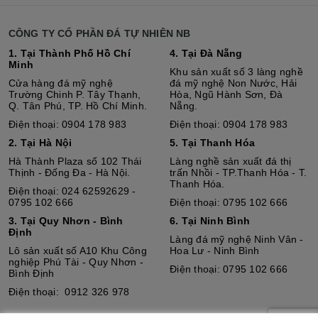
CÔNG TY CỔ PHẦN ĐÁ TỰ NHIÊN NB
1. Tại Thành Phố Hồ Chí
4. Tại Đà Nẵng
Minh
Khu sản xuất số 3 làng nghề
Cửa hàng đá mỹ nghệ
đá mỹ nghệ Non Nước, Hải
Trường Chinh P. Tây Thạnh,
Hòa, Ngũ Hành Sơn, Đà
Q. Tân Phú, TP. Hồ Chí Minh.
Nẵng.
Điện thoại: 0904 178 983
Điện thoại: 0904 178 983
2. Tại Hà Nội
5. Tại Thanh Hóa
Hà Thành Plaza số 102 Thái
Làng nghề sản xuất đá thị
Thịnh - Đống Đa - Hà Nội.
trấn Nhồi - TP.Thanh Hóa - T.
Thanh Hóa.
Điện thoại: 024 62592629 -
0795 102 666
Điện thoại: 0795 102 666
3. Tại Quy Nhơn - Bình
6. Tại Ninh Bình
Định
Làng đá mỹ nghệ Ninh Vân -
Lô sả
n
xuất số A10 Khu Công
Hoa Lư - Ninh Bình
nghiệp Phú Tài - Quy Nhơn -
Điện thoại: 0795 102 666
Bình Định
Điện thoại: 0912 326 978