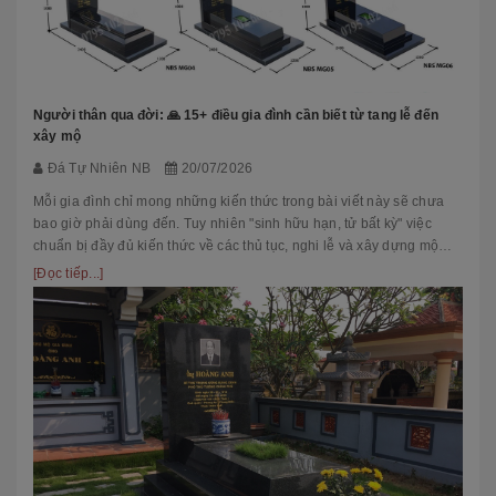
Người thân qua đời: 🙏 15+ điều gia đình cần biết từ tang lễ đến
xây mộ
Đá Tự Nhiên NB
20/07/2026
Mỗi gia đình chỉ mong những kiến thức trong bài viết này sẽ chưa
bao giờ phải dùng đến. Tuy nhiên "sinh hữu hạn, tử bất kỳ" việc
chuẩn bị đầy đủ kiến thức về các thủ tục, nghi lễ và xây dựng mộ
phầ...
[Đọc tiếp...]