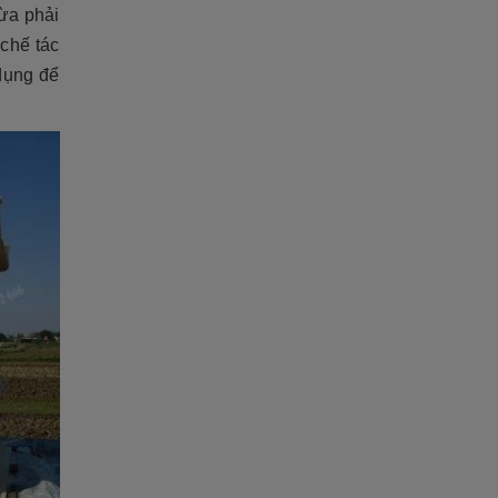
ừa phải
 chế tác
dụng để