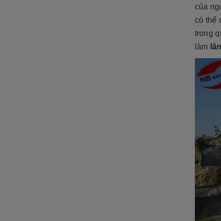
của ng
có thể 
trong 
làm
lă