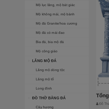
Mộ lục lăng, mộ bát giác
Mộ không mái, mộ bành
Mộ đá Granite/hoa cương
Mộ đá có mái đao
Bia đá, bia mộ đá
Mộ công giáo
LĂNG MỘ ĐÁ
Lăng mộ dòng tộc
Lăng mộ tổ
Long đình
Tổng
ĐỒ THỜ BẰNG ĐÁ
Đỗ Th
Cây hương