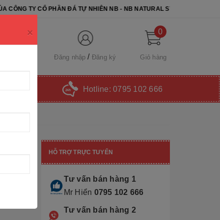
HẦN ĐÁ TỰ NHIÊN NB - NB NATURAL STONE. CHÚC QUÝ KHÁCH CHỌN
×
0
Đăng nhập
Đăng ký
Giỏ hàng
Hotline:
0795 102 666
HỖ TRỢ TRỰC TUYẾN
Tư vấn bán hàng 1
Mr Hiển
0795 102 666
Tư vấn bán hàng 2