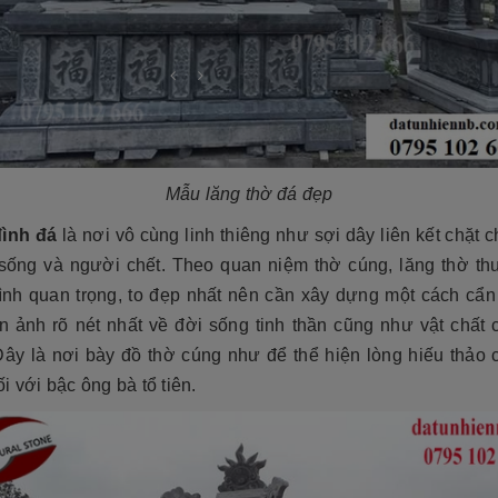
Mẫu lăng thờ đá đẹp
ình đá
là nơi vô cùng linh thiêng như sợi dây liên kết chặt 
sống và người chết. Theo quan niệm thờ cúng, lăng thờ th
rình quan trọng, to đẹp nhất nên cần xây dựng một cách cẩn 
n ảnh rõ nét nhất về đời sống tinh thần cũng như vật chất 
cương 2026 ❤️ 199+ Mẫu
Đây là nơi bày đồ thờ cúng như để thể hiện lòng hiếu thảo 
á tại xưởng
Cẩn thận! 10+ Sai Lầm Cần Tránh Khi
i với bậc ông bà tổ tiên.
Làm Mộ Đá Cho Người Thân
iên NB
17/07/2026
Đá Tự Nhiên NB
01/07/2026
g năm gần đây, mộ đá hoa
òn có tên gọi khác là mộ đá
Mộ phần là nơi yên nghỉ của người mất,
trở thành một xu hướng chủ
là chốn linh thiêng của gia đình dòng
iết kế thi công mộ đá tự