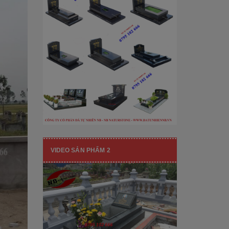
[Đọc tiếp...]
hạng mục nhận diện thương hiệu, nó
còn...
VIDEO SẢN PHẨM 2