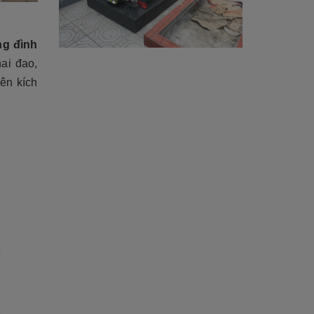
ng đình
ai đao,
rên kích