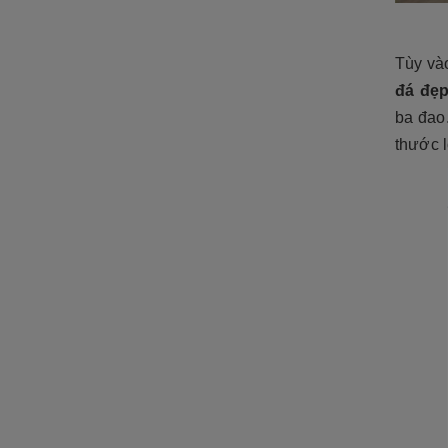
ĐÁ NỘI - NGOẠI THẤT
Sập đá- Biển hiệu
Tùy và
Lò sưởi đá
đá đẹ
ba đao.
Phù điêu đá
thước 
Lavabo đá
Bồn tắm đá
Đèn đá
Bàn ghế đá
NON BỘ- TIỂU CẢNH SÂN
VƯỜN
ĐÁ PHONG THỦY
ĐÁ XÂY DỰNG