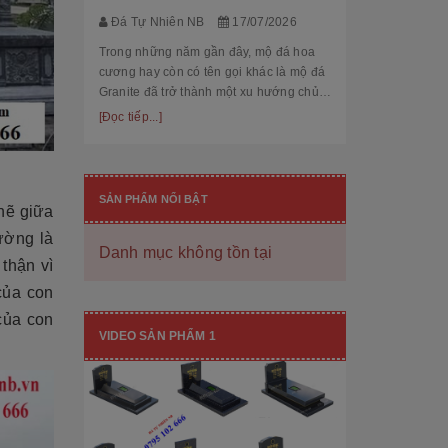
thế cùng độ bền
[Đọc tiếp...]
Đá Tự Nhiên NB
17/07/2026
hạng mục nhận
còn...
Trong những năm gần đây, mộ đá hoa
cương hay còn có tên gọi khác là mộ đá
Granite đã trở thành một xu hướng chủ
đạo trong thiết kế thi công mộ đá tự
[Đọc tiếp...]
nhiên. Với độ bền cao, mẫu mã đẹp, kiểu
dáng hiệ...
SẢN PHẨM NỔI BẬT
chẽ giữa
ường là
Danh mục không tồn tại
thận vì
của con
[101++ Mẫu] Biển Hiệu Đá Khối Đẹp
của con
Cho Công Ty, Resort & Đô Thị Mới
VIDEO SẢN PHẨM 1
Đá Tự Nhiên NB
29/06/2026
Biển hiệu đá khối đang ngày càng được
nhiều công ty, khu đô thị mới, resort cao
cấp lựa chọn nhờ vẻ đẹp sang trọng, bề
thế cùng độ bền vượt trội. Không chỉ là