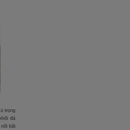
hú trọng
khối đá
 nổi bật