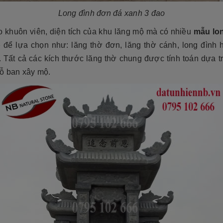
Long đình đơn đá xanh 3 đao
o khuôn viên, diện tích của khu lăng mộ mà có nhiều
mẫu lo
p
để lựa chọn như: lăng thờ đơn, lăng thờ cánh, long đình h
 Tất cả các kích thước lăng thờ chung được tính toán dựa t
lỗ ban xây mộ.