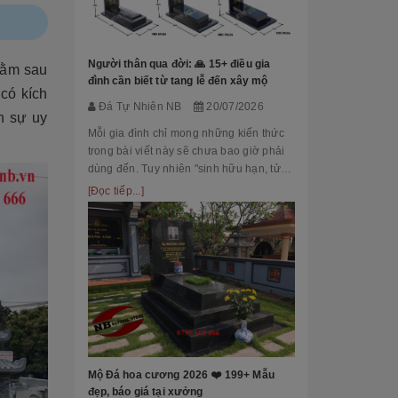
Đá Tự Nhiên
Mộ phần là nơi
là chốn linh th
Người thân qua đời: 🙏 15+ điều gia
nằm sau
tộc. Xây dựng 
đình cần biết từ tang lễ đến xây mộ
có kích
tri ân công đứ
[Đọc tiếp...]
Đá Tự Nhiên NB
20/07/2026
của con cháu 
n sự uy
tổ...
Mỗi gia đình chỉ mong những kiến thức
trong bài viết này sẽ chưa bao giờ phải
dùng đến. Tuy nhiên "sinh hữu hạn, tử
bất kỳ" việc chuẩn bị đầy đủ kiến thức về
[Đọc tiếp...]
các thủ tục, nghi lễ và xây dựng mộ
phầ...
[101++ Mẫu] B
Cho Công Ty, R
Đá Tự Nhiên
Biển hiệu đá k
nhiều công ty, 
Mộ Đá hoa cương 2026 ❤️ 199+ Mẫu
cấp lựa chọn n
đẹp, báo giá tại xưởng