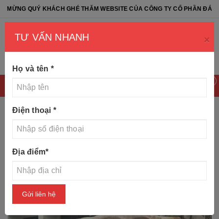
É THĂM WEBSITE CỦA CÔNG TY CỔ PHẦN ĐÁ TỰ NHIÊN NB - NB NATU
TƯ VẤN NHANH
×
Họ và tên
*
0
Điện thoại
*
Trang chủ
Tin tức
Thiết kế biển hiệu công ty bằng đá
Địa điểm
*
nguyên khối
Gửi liên hệ