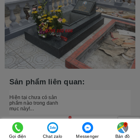
Sản phẩm liên quan:
Hiện tại chưa có sản
phẩm nào trong danh
mục này!...
Bài viết cùng chủ đề:
Gọi điện
Chat zalo
Messenger
Bản đồ