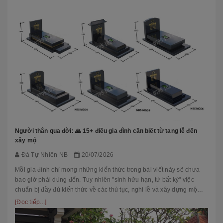
Người thân qua đời: 🙏 15+ điều gia đình cần biết từ tang lễ đến
xây mộ
Đá Tự Nhiên NB
20/07/2026
Mỗi gia đình chỉ mong những kiến thức trong bài viết này sẽ chưa
bao giờ phải dùng đến. Tuy nhiên "sinh hữu hạn, tử bất kỳ" việc
chuẩn bị đầy đủ kiến thức về các thủ tục, nghi lễ và xây dựng mộ
phầ...
[Đọc tiếp...]