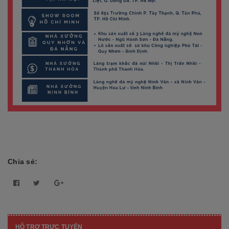
Chia sẻ:
HỖ TRỢ TRỰC TUYẾN