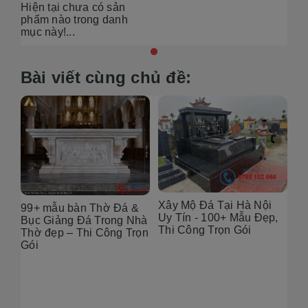
Hiện tại chưa có sản
phẩm nào trong danh
mục này!...
Bài viết cùng chủ đề:
Xây Mộ Đá Tại Hà Nội
&
Địa chỉ thiết Kế Mộ Đá
Uy Tín - 100+ Mẫu Đẹp,
hà
Tại Hà Nội – 100+ Mẫu
Thi Công Trọn Gói
ọn
Đẹp, Chuẩn Phong Thủy
2026
Th
Nộ
đẹ