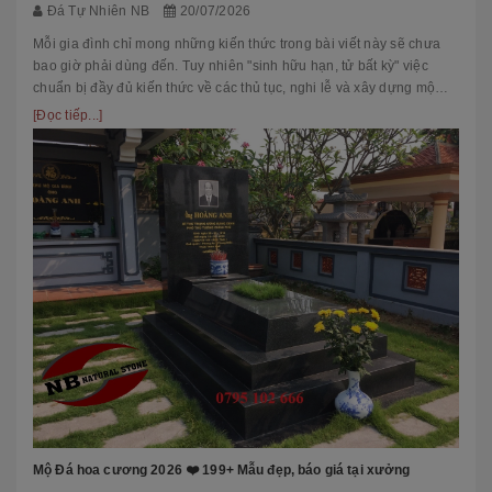
Đá Tự Nhiên NB
20/07/2026
Mỗi gia đình chỉ mong những kiến thức trong bài viết này sẽ chưa
bao giờ phải dùng đến. Tuy nhiên "sinh hữu hạn, tử bất kỳ" việc
chuẩn bị đầy đủ kiến thức về các thủ tục, nghi lễ và xây dựng mộ
phầ...
[Đọc tiếp...]
Mộ Đá hoa cương 2026 ❤️ 199+ Mẫu đẹp, báo giá tại xưởng