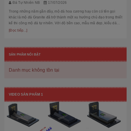
Đá Tự Nhiên NB
17/07/2026
Trong những năm gần đây, mộ đá hoa cương hay còn có tên gọi
khác là mộ đá Granite đã trở thành một xu hướng chủ đạo trong thiết
kế thi công mộ đá tự nhiên. Với độ bền cao, mẫu mã đẹp, kiểu dáng
hiệ...
[Đọc tiếp...]
SẢN PHẨM NỔI BẬT
Danh mục không tồn tại
VIDEO SẢN PHẨM 1