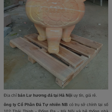
Địa chỉ
bán Lư hương đá tại Hà Nội
uy tín, giá rẻ.
ông ty Cổ Phần Đá Tự nhiên NB
có trụ sở chính tại số
102 Thái Thịnh - Đống Đa - Hà Nội và hệ thống nhà